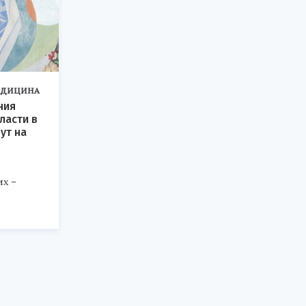
ДИЦИНА
ния
ласти в
ут на
х –