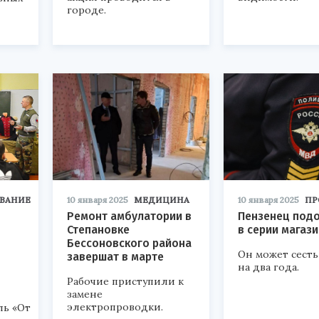
городе.
ВАНИЕ
10 января 2025
МЕДИЦИНА
10 января 2025
ПР
Ремонт амбулатории в
Пензенец под
Степановке
в серии магаз
Бессоновского района
Он может сесть
завершат в марте
на два года.
Рабочие приступили к
замене
электропроводки.
ль «От