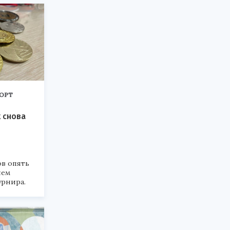
ОРТ
 снова
в опять
лем
урнира.