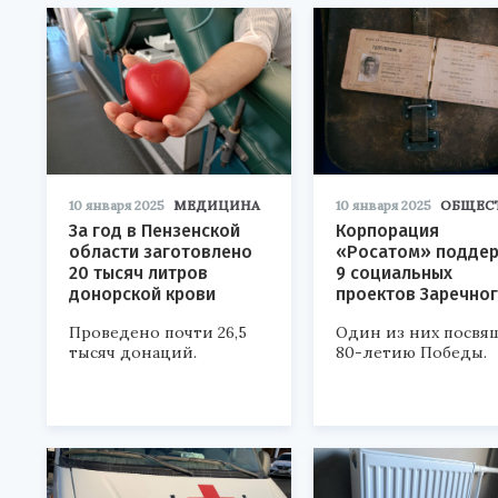
10 января 2025
МЕДИЦИНА
10 января 2025
ОБЩЕС
За год в Пензенской
Корпорация
области заготовлено
«Росатом» подде
20 тысяч литров
9 социальных
донорской крови
проектов Заречно
Проведено почти 26,5
Один из них посвя
тысяч донаций.
80-летию Победы.