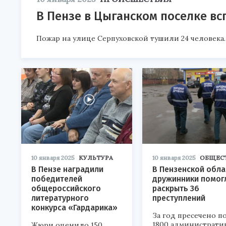
В Пензе в Цыганском поселке в
Пожар на улице Серпуховской тушили 24 человека.
10 января 2025
КУЛЬТУРА
10 января 2025
ОБЩЕС
В Пензе наградили
В Пензенской обла
победителей
дружинники помог
общероссийского
раскрыть 36
литературного
преступлений
конкурса «Гардарика»
За год пресечено п
1800 администрати
Жюри оценило 150