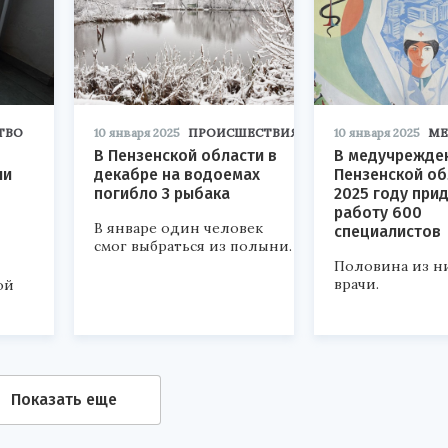
ТВО
10 января 2025
ПРОИСШЕСТВИЯ
10 января 2025
МЕ
В Пензенской области в
В медучрежде
ли
декабре на водоемах
Пензенской об
погибло 3 рыбака
2025 году прид
работу 600
В январе один человек
специалистов
смог выбраться из полыни.
Половина из ни
врачи.
ой
Показать еще