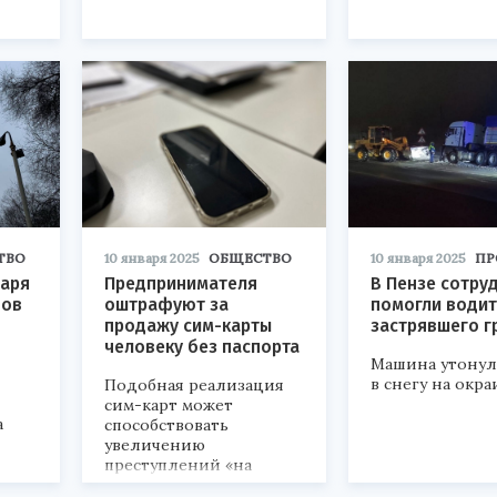
ТВО
10 января 2025
ОБЩЕСТВО
10 января 2025
ПР
варя
Предпринимателя
В Пензе сотру
нов
оштрафуют за
помогли води
продажу сим-карты
застрявшего г
человеку без паспорта
Машина утонул
в снегу на окра
Подобная реализация
сим-карт может
а
способствовать
увеличению
преступлений «на
удаленке».