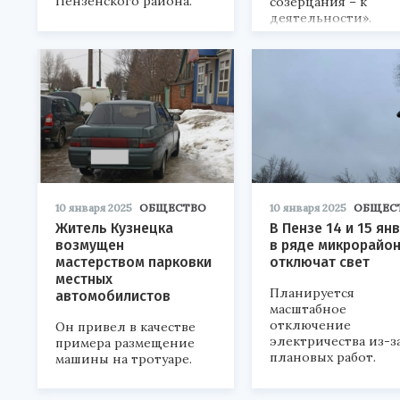
Пензенского района.
созерцания – к
деятельности».
10 января 2025
ОБЩЕСТВО
10 января 2025
ОБЩЕС
Житель Кузнецка
В Пензе 14 и 15 ян
возмущен
в ряде микрорайо
мастерством парковки
отключат свет
местных
Планируется
автомобилистов
масштабное
отключение
Он привел в качестве
электричества из-з
примера размещение
плановых работ.
машины на тротуаре.