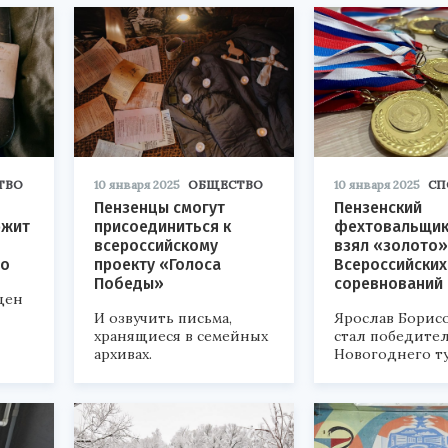
ТВО
10 января 2025
ОБЩЕСТВО
10 января 2025
СП
Пензенцы смогут
Пензенский
ржит
присоединиться к
фехтовальщик
всероссийскому
взял «золото»
го
проекту «Голоса
Всероссийских
Победы»
соревнований
щен
И озвучить письма,
Ярослав Борисо
хранящиеся в семейных
стал победите
архивах.
Новогоднего т