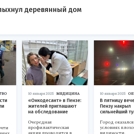
спыхнул деревянный дом
ТВО
10 января 2025
МЕДИЦИНА
10 января 2025
ОБ
сти
«Онкодесант» в Пензе:
В пятницу веч
ли
жителей приглашают
Пензу накрыл
на обследование
сильнейший т
Очередная
Город оказался
профилактическая
условиях плох
очти
акция проводится в
видимости.
вных