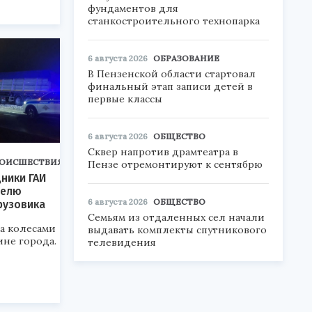
фундаментов для
станкостроительного технопарка
6 августа 2026
ОБРАЗОВАНИЕ
В Пензенской области стартовал
финальный этап записи детей в
первые классы
6 августа 2026
ОБЩЕСТВО
Сквер напротив драмтеатра в
ОИСШЕСТВИЯ
Пензе отремонтируют к сентябрю
дники ГАИ
телю
6 августа 2026
ОБЩЕСТВО
рузовика
Семьям из отдаленных сел начали
а колесами
выдавать комплекты спутникового
ине города.
телевидения