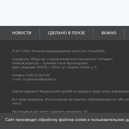
НОВОСТИ
СДЕЛАНО В ПЕНЗЕ
ВАЖНО
© 2017-2026, Рекламно-информационное агентство «ПензаСМИ».
Учредитель: Общество с ограниченной ответственностью "Оптимист".
Главный редактор — Куликова Елена Муллануровна.
Адрес редакции: 440028, г. Пенза, ул. Германа Титова, д. 9.
Телефон: 8 (8412) 20-07-60
E-mail: ria.penzasmi@yandex.ru
Зарегистрировано Федеральной службой по надзору в сфере связи, информацион
Все права защищены. Использование материалов, опубликованных на сайте pen
тексте.
Настоящий ресурс может содержать материалы 18+.
Политика конфиденциальности
Сайт производит обработку файлов cookie и пользовательских д