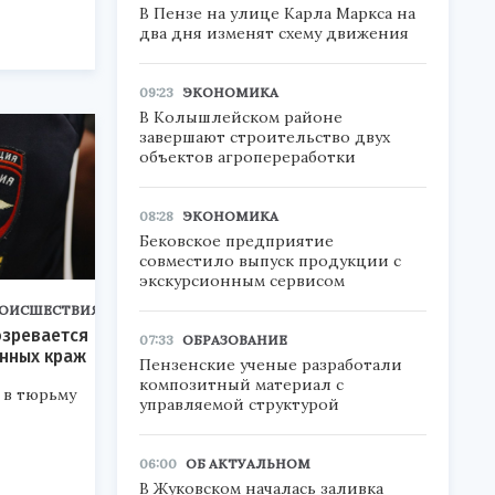
В Пензе на улице Карла Маркса на
два дня изменят схему движения
09:23
ЭКОНОМИКА
В Колышлейском районе
завершают строительство двух
объектов агропереработки
08:28
ЭКОНОМИКА
Бековское предприятие
совместило выпуск продукции с
экскурсионным сервисом
ОИСШЕСТВИЯ
озревается
07:33
ОБРАЗОВАНИЕ
инных краж
Пензенские ученые разработали
композитный материал с
 в тюрьму
управляемой структурой
06:00
ОБ АКТУАЛЬНОМ
В Жуковском началась заливка