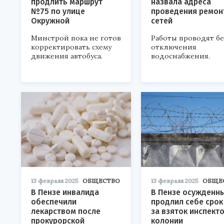
продлить маршрут
назвала адреса
№75 по улице
проведения ремон
Окружной
сетей
Минстрой пока не готов
Работы проводят бе
корректировать схему
отключения
движения автобуса.
водоснабжения.
13 февраля 2025
ОБЩЕСТВО
13 февраля 2025
ОБЩЕ
В Пензе инвалида
В Пензе осужденн
обеспечили
продлил себе срок
лекарством после
за взяток инспект
прокурорской
колонии