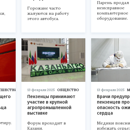
Парень продал
неисправное
Горожане часто
компьютерное
ки,
жалуются на работу
оборудование.
этого автобуса.
СШЕСТВИЯ
13 февраля 2025
ОБЩЕСТВО
13 февраля 2025
М
ящего
Пензенцы принимают
Врачи предуп
участие в крупной
пензенцев про
ьца
агропромышленной
опасность ож
выставке
сердца
тиру.
Форум проходит в
Медики поясни
Казани.
избежать серье