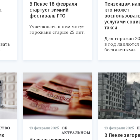
В Пензе 18 февраля
Пензенцам на
а
стартует зимний
кто может
фестиваль ГТО
воспользоват
услугами соци
Участвовать в нем могут
такси
горожане старше 25 лет.
Для горожан 20
вать
в год являются
.
бесплатными.
СТВО
13 февраля 2025
ОБ
13 февраля 2025
П
АКТУАЛЬНОМ
ик
В Пензе загор
Названы купюры,