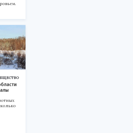
ровьем.
БЩЕСТВО
области
калы
вотных
сколько