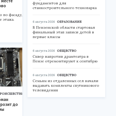
 месте
фундаментов для
ово
станкостроительного технопарка
 по фасаду,
е этажа.
6 августа 2026
ОБРАЗОВАНИЕ
В Пензенской области стартовал
финальный этап записи детей в
первые классы
6 августа 2026
ОБЩЕСТВО
Сквер напротив драмтеатра в
Пензе отремонтируют к сентябрю
6 августа 2026
ОБЩЕСТВО
Семьям из отдаленных сел начали
выдавать комплекты спутникового
телевидения
РОИСШЕСТВИЯ
бман
розит до
мы