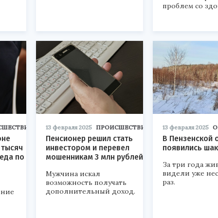
проблем со здо
СШЕСТВИЯ
13 февраля 2025
ПРОИСШЕСТВИЯ
13 февраля 2025
О
оне
Пенсионер решил стать
В Пензенской 
 тысяч
инвестором и перевел
появились ша
седа по
мошенникам 3 млн рублей
За три года жи
видели уже не
Мужчина искал
раз.
возможность получать
дополнительный доход.
ение