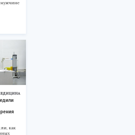
 мужчине
ЕДИЦИНА
редили
ирения
ли, как
зных