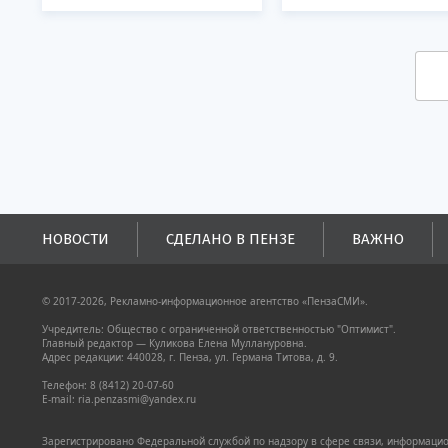
НОВОСТИ
СДЕЛАНО В ПЕНЗЕ
ВАЖНО
© 2017-2026, Рекламно-информационное агентство «ПензаСМИ».
Учредитель: Общество с ограниченной ответственностью "Оптимист".
Главный редактор — Куликова Елена Муллануровна.
Адрес редакции: 440028, г. Пенза, ул. Германа Титова, д. 9.
Телефон: 8 (8412) 20-07-60
E-mail: ria.penzasmi@yandex.ru
Зарегистрировано Федеральной службой по надзору в сфере связи, информацион