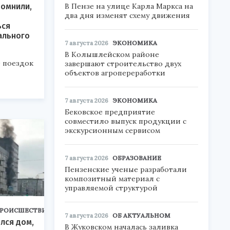
В Пензе на улице Карла Маркса на
помнили,
два дня изменят схему движения
ься
ального
7 августа 2026
ЭКОНОМИКА
В Колышлейском районе
 поездок
завершают строительство двух
объектов агропереработки
7 августа 2026
ЭКОНОМИКА
Бековское предприятие
совместило выпуск продукции с
экскурсионным сервисом
7 августа 2026
ОБРАЗОВАНИЕ
Пензенские ученые разработали
композитный материал с
управляемой структурой
РОИСШЕСТВИЯ
7 августа 2026
ОБ АКТУАЛЬНОМ
елся дом,
В Жуковском началась заливка