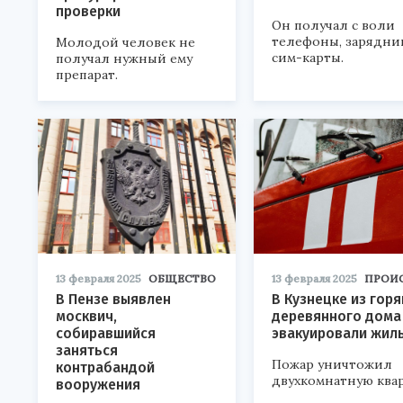
проверки
Он получал с воли
телефоны, зарядни
Молодой человек не
сим-карты.
получал нужный ему
препарат.
13 февраля 2025
ОБЩЕСТВО
13 февраля 2025
ПРОИ
В Пензе выявлен
В Кузнецке из гор
москвич,
деревянного дома
собиравшийся
эвакуировали жил
заняться
Пожар уничтожил
контрабандой
двухкомнатную квар
вооружения