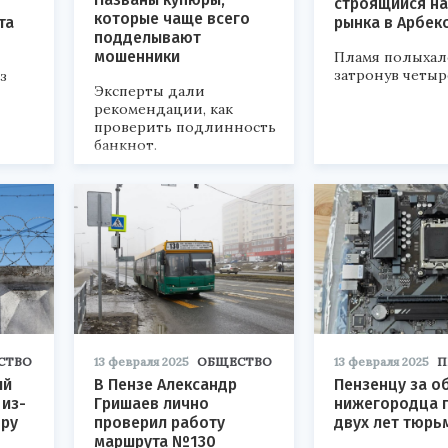
строящийся на
которые чаще всего
та
рынка в Арбек
подделывают
мошенники
Пламя полыхало
затронув четыр
з
Эксперты дали
рекомендации, как
проверить подлинность
банкнот.
СТВО
13 февраля 2025
ОБЩЕСТВО
13 февраля 2025
П
ый
В Пензе Александр
Пензенцу за о
 из-
Гришаев лично
нижегородца г
ору
проверил работу
двух лет тюрь
маршрута №130