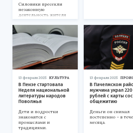
Силовики пресекли
незаконную
деятельность жителя
столичного региона.
13 февраля 2025
КУЛЬТУРА
13 февраля 2025
ПРОИ
В Пензе стартовала
В Пачелмском рай
Неделя национальной
мужчина украл 220
литературы народов
рублей с карты со
Поволжья
общежитию
Дети и подростки
Деньги он снимал
знакомятся с
постепенно – в теч
промыслами и
месяца.
традициями.