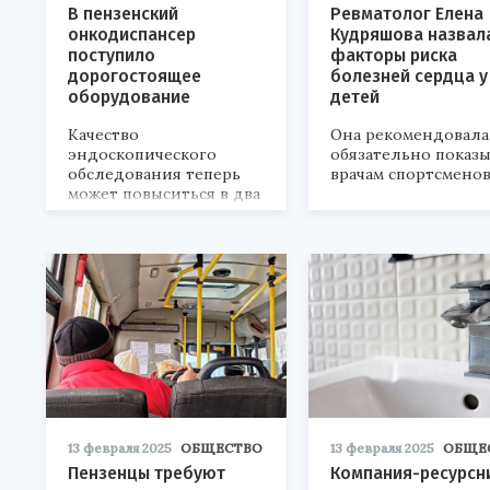
В пензенский
Ревматолог Елена
онкодиспансер
Кудряшова назвал
поступило
факторы риска
дорогостоящее
болезней сердца у
оборудование
детей
Качество
Она рекомендовала
эндоскопического
обязательно показы
обследования теперь
врачам спортсменов
может повыситься в два
раза.
13 февраля 2025
ОБЩЕСТВО
13 февраля 2025
ОБЩЕ
Пензенцы требуют
Компания-ресурсн