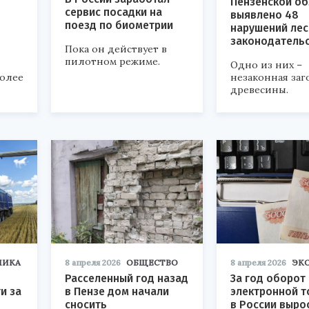
Пензенской об
сервис посадки на
выявлено 48
поезд по биометрии
нарушений лес
законодатель
Пока он действует в
пилотном режиме.
Одно из них –
более
незаконная заг
древесины.
МИКА
8 апреля 2026
ОБЩЕСТВО
8 апреля 2026
ЭК
Расселенный год назад
За год оборот
и за
в Пензе дом начали
электронной т
сносить
в России вырос