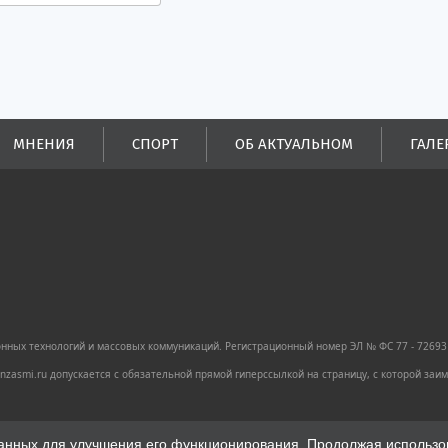
МНЕНИЯ
СПОРТ
ОБ АКТУАЛЬНОМ
ГАЛЕ
ных технологий и массовых коммуникаций. Регистрационный номер ЭЛ № ФС 77 - 72693 
zasmi.ru допускается с обязательной прямой гиперссылкой на страницу, с которой за
анных для улучшения его функционирования. Продолжая использова