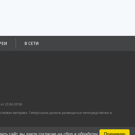
РЕИ
В СЕТИ
от 23.04.2018г.
имствован материал. Гиперссылка должна размещаться непосредственно в
ть сайт, вы даете согласие на сбор и обработку
Принимаю