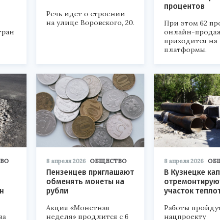
процентов
Речь идет о строении
на улице Воровского, 20.
При этом 62 пр
тран
онлайн-прода
приходится на
платформы.
ВО
8 апреля 2026
ОБЩЕСТВО
8 апреля 2026
ОБ
Пензенцев приглашают
В Кузнецке ка
обменять монеты на
отремонтирую
н
рубли
участок тепло
Акция «Монетная
Работы пройду
ва
неделя» продлится с 6
нацпроекту