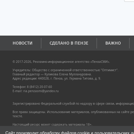
НОВОСТИ
СДЕЛАНО В ПЕНЗЕ
ВАЖНО
© 2017-2026, Рекламно-информационное агентство «ПензаСМИ».
Учредитель: Общество с ограниченной ответственностью "Оптимист".
Главный редактор — Куликова Елена Муллануровна.
Адрес редакции: 440028, г. Пенза, ул. Германа Титова, д. 9.
Телефон: 8 (8412) 20-07-60
E-mail: ria.penzasmi@yandex.ru
Зарегистрировано Федеральной службой по надзору в сфере связи, информацион
Все права защищены. Использование материалов, опубликованных на сайте pen
тексте.
Настоящий ресурс может содержать материалы 18+.
Политика конфиденциальности
Сайт производит обработку файлов cookie и пользовательских д