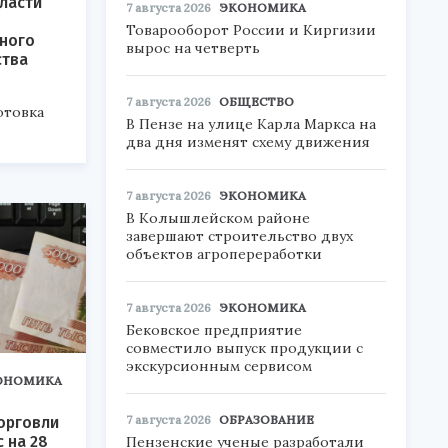
ласти
7 августа 2026
ЭКОНОМИКА
Товарооборот России и Киргизии
ного
вырос на четверть
ства
7 августа 2026
ОБЩЕСТВО
отовка
В Пензе на улице Карла Маркса на
два дня изменят схему движения
7 августа 2026
ЭКОНОМИКА
В Колышлейском районе
завершают строительство двух
объектов агропереработки
7 августа 2026
ЭКОНОМИКА
Бековское предприятие
совместило выпуск продукции с
экскурсионным сервисом
ОНОМИКА
7 августа 2026
ОБРАЗОВАНИЕ
орговли
 на 28
Пензенские ученые разработали