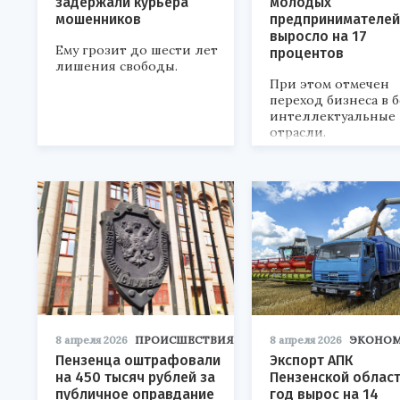
задержали курьера
молодых
мошенников
предпринимателей
выросло на 17
Ему грозит до шести лет
процентов
лишения свободы.
При этом отмечен
переход бизнеса в 
интеллектуальные
отрасли.
8 апреля 2026
ПРОИСШЕСТВИЯ
8 апреля 2026
ЭКОНО
Пензенца оштрафовали
Экспорт АПК
на 450 тысяч рублей за
Пензенской област
публичное оправдание
год вырос на 14