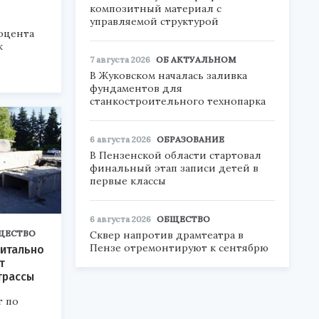
композитный материал с
управляемой структурой
оцента
ж
7 августа 2026
ОБ АКТУАЛЬНОМ
В Жуковском началась заливка
фундаментов для
станкостроительного технопарка
6 августа 2026
ОБРАЗОВАНИЕ
В Пензенской области стартовал
финальный этап записи детей в
первые классы
6 августа 2026
ОБЩЕСТВО
ЩЕСТВО
Сквер напротив драмтеатра в
Пензе отремонтируют к сентябрю
питально
т
трассы
т по