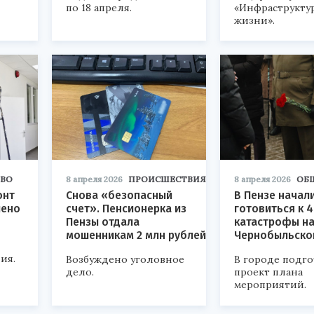
по 18 апреля.
«Инфраструкту
жизни».
ВО
8 апреля 2026
ПРОИСШЕСТВИЯ
8 апреля 2026
ОБ
онт
Снова «безопасный
В Пензе начал
лено
счет». Пенсионерка из
готовиться к 
Пензы отдала
катастрофы н
мошенникам 2 млн рублей
Чернобыльско
ия.
Возбуждено уголовное
В городе подг
дело.
проект плана
мероприятий.