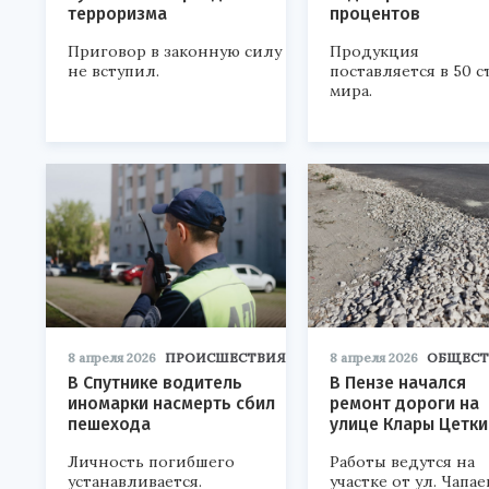
терроризма
процентов
Приговор в законную силу
Продукция
не вступил.
поставляется в 50 с
мира.
8 апреля 2026
ПРОИСШЕСТВИЯ
8 апреля 2026
ОБЩЕСТ
В Спутнике водитель
В Пензе начался
иномарки насмерть сбил
ремонт дороги на
пешехода
улице Клары Цетки
Личность погибшего
Работы ведутся на
устанавливается.
участке от ул. Чапае