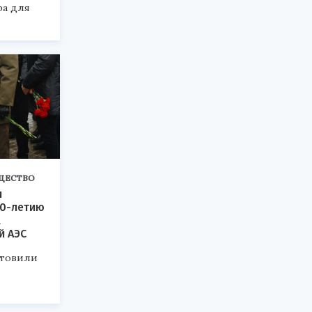
ра для
ЩЕСТВО
и
40-летию
а
й АЭС
отовили