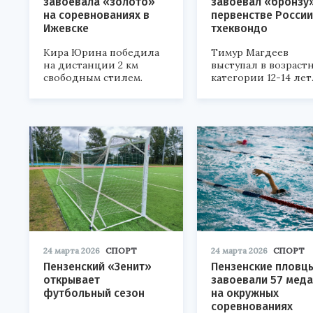
завоевала «золото»
завоевал «бронзу
на соревнованиях в
первенстве России
Ижевске
тхеквондо
Кира Юрина победила
Тимур Магдеев
на дистанции 2 км
выступал в возраст
свободным стилем.
категории 12-14 лет
24 марта 2026
СПОРТ
24 марта 2026
СПОРТ
Пензенский «Зенит»
Пензенские пловц
открывает
завоевали 57 мед
футбольный сезон
на окружных
соревнованиях