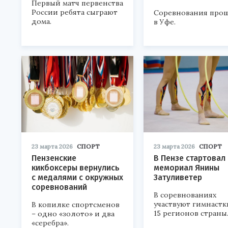
Первый матч первенства
России ребята сыграют
Соревнования про
дома.
в Уфе.
23 марта 2026
СПОРТ
23 марта 2026
СПОРТ
Пензенские
В Пензе стартовал
кикбоксеры вернулись
мемориал Янины
с медалями с окружных
Затуливетер
соревнований
В соревнованиях
участвуют гимнастк
В копилке спортсменов
15 регионов страны
– одно «золото» и два
«серебра».