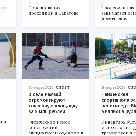
шли
Соревнования
Спортсмен нач
проходили в Саратове.
заниматься рег
десяти лет.
20 марта 2026
СПОРТ
18 марта 2026
СПО
В селе Рамзай
Пензенская
отремонтируют
спортшкола за
хоккейную площадку
велосипеды BM
за 5 млн рублей
миллиона руб
и из
Физический износ
Инвентарь буд
.
конструкций
использовать 
специалисты оценили в
тренировок и с