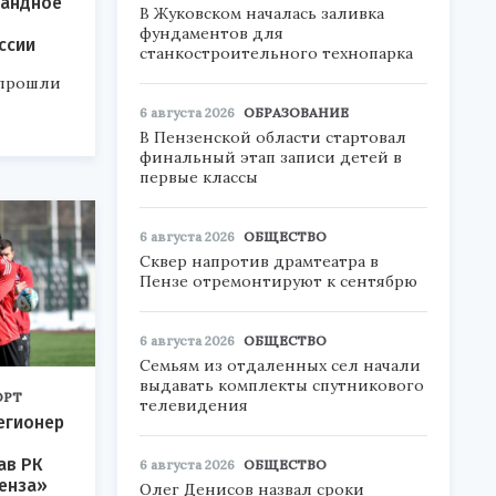
мандное
В Жуковском началась заливка
фундаментов для
ссии
станкостроительного технопарка
 прошли
6 августа 2026
ОБРАЗОВАНИЕ
В Пензенской области стартовал
финальный этап записи детей в
первые классы
6 августа 2026
ОБЩЕСТВО
Сквер напротив драмтеатра в
Пензе отремонтируют к сентябрю
6 августа 2026
ОБЩЕСТВО
Семьям из отдаленных сел начали
выдавать комплекты спутникового
ОРТ
телевидения
егионер
ав РК
6 августа 2026
ОБЩЕСТВО
енза»
Олег Денисов назвал сроки