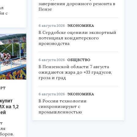
завершения дорожного ремонта в
ал
Пензе
би с
6 августа 2026
ЭКОНОМИКА
В Сердобске оценили экспортный
потенциал кондитерского
производства
6 августа 2026
ОБЩЕСТВО
В Пензенской области 7 августа
ожидаются жара до +33 градусов,
гроза и град
РТ
6 августа 2026
ЭКОНОМИКА
купит
В России технологии
синхронизируют с
X на 1,2
промышленностью
лей
ут
для
боров.