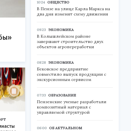
10:24
ОБЩЕСТВО
В Пензе на улице Карла Маркса на
два дня изменят схему движения
09:23
ЭКОНОМИКА
йбы»
В Колышлейском районе
завершают строительство двух
объектов агропереработки
08:28
ЭКОНОМИКА
Бековское предприятие
совместило выпуск продукции с
экскурсионным сервисом
07:33
ОБРАЗОВАНИЕ
Пензенские ученые разработали
композитный материал с
управляемой структурой
ОРТ
мнасты
06:00
ОБ АКТУАЛЬНОМ