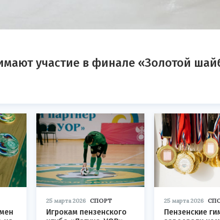
имают участие в финале «Золотой ша
25 марта 2026
СПОРТ
25 марта 2026
СП
смен
Игрокам пензенского
Пензенские ги