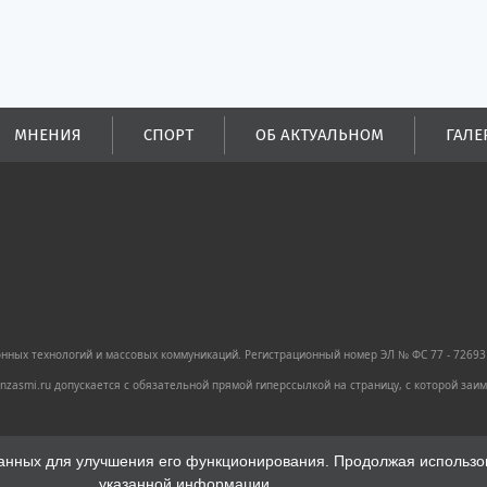
МНЕНИЯ
СПОРТ
ОБ АКТУАЛЬНОМ
ГАЛЕ
ных технологий и массовых коммуникаций. Регистрационный номер ЭЛ № ФС 77 - 72693 
zasmi.ru допускается с обязательной прямой гиперссылкой на страницу, с которой за
анных для улучшения его функционирования. Продолжая использова
указанной информации.