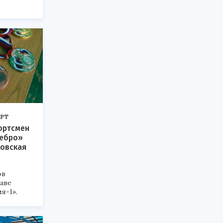
РТ
ортсмен
ребро»
ковская
ов
таве
я-1».