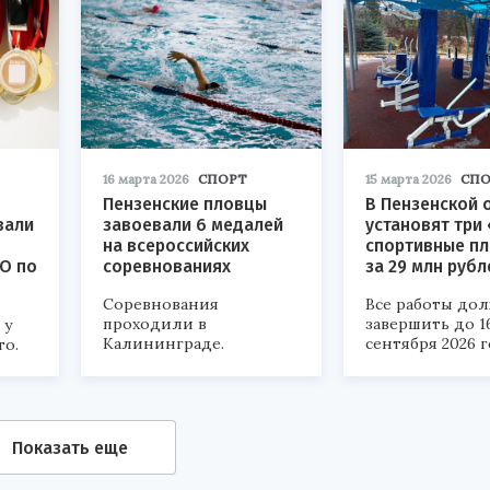
16 марта 2026
СПОРТ
15 марта 2026
СПО
Пензенские пловцы
В Пензенской 
вали
завоевали 6 медалей
установят три
на всероссийских
спортивные п
О по
соревнованиях
за 29 млн рубл
Соревнования
Все работы до
проходили в
завершить до 1
 у
Калининграде.
сентября 2026 г
то.
Показать еще