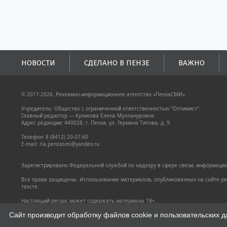
НОВОСТИ
СДЕЛАНО В ПЕНЗЕ
ВАЖНО
© 2017-2026, Рекламно-информационное агентство «ПензаСМИ».
Учредитель: Общество с ограниченной ответственностью "Оптимист".
Главный редактор — Куликова Елена Муллануровна.
Адрес редакции: 440028, г. Пенза, ул. Германа Титова, д. 9.
Телефон: 8 (8412) 20-07-60
E-mail: ria.penzasmi@yandex.ru
Зарегистрировано Федеральной службой по надзору в сфере связи, информацион
Все права защищены. Использование материалов, опубликованных на сайте pen
тексте.
Настоящий ресурс может содержать материалы 18+.
Политика конфиденциальности
Сайт производит обработку файлов cookie и пользовательских д