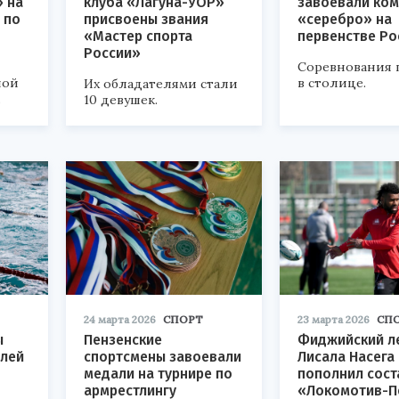
» на
клуба «Лагуна-УОР»
завоевали ко
 по
присвоены звания
«серебро» на
«Мастер спорта
первенстве Ро
России»
Соревнования
ной
в столице.
Их обладателями стали
.
10 девушек.
24 марта 2026
СПОРТ
23 марта 2026
СП
ы
Пензенские
Фиджийский л
алей
спортсмены завоевали
Лисала Насега
медали на турнире по
пополнил сост
армрестлингу
«Локомотив-П