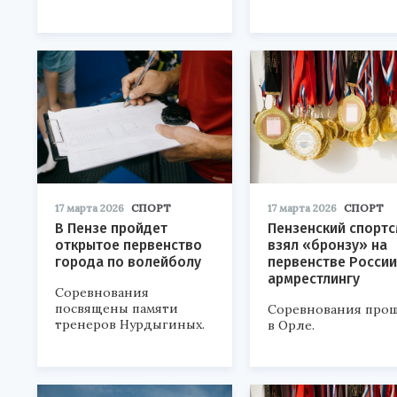
17 марта 2026
СПОРТ
17 марта 2026
СПОРТ
В Пензе пройдет
Пензенский спорт
открытое первенство
взял «бронзу» на
города по волейболу
первенстве России
армрестлингу
Соревнования
посвящены памяти
Соревнования про
тренеров Нурдыгиных.
в Орле.