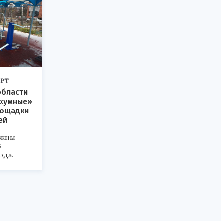
РТ
области
 «умные»
лощадки
ей
лжны
6
ода.