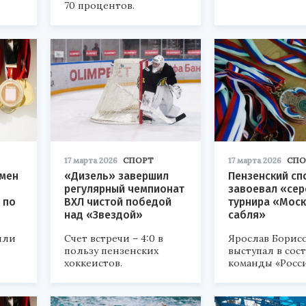
70 процентов.
17 марта 2026
СПОРТ
17 марта 2026
СПО
смен
«Дизель» завершил
Пензенский сп
регулярный чемпионат
завоевал «се
 по
ВХЛ чистой победой
турнира «Мос
над «Звездой»
сабля»
шли
Счет встречи – 4:0 в
Ярослав Борис
пользу пензенских
выступал в сос
хоккеистов.
команды «Росси