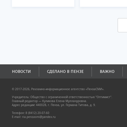
НОВОСТИ
СДЕЛАНО В ПЕНЗЕ
ВАЖНО
© 2017-2026, Рекламно-информационное агентство «ПензаСМИ».
Учредитель: Общество с ограниченной ответственностью "Оптимист".
Главный редактор — Куликова Елена Муллануровна.
Адрес редакции: 440028, г. Пенза, ул. Германа Титова, д. 9.
Телефон: 8 (8412) 20-07-60
E-mail: ria.penzasmi@yandex.ru