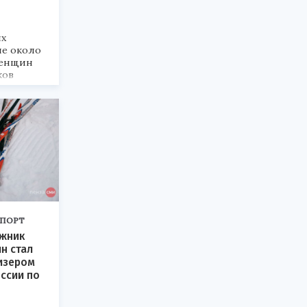
ях
ие около
женщин
ков
 из
арусь.
ПОРТ
ыжник
н стал
изером
ссии по