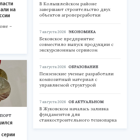
ласти
В Колышлейском районе
завершают строительство двух
али на
объектов агропереработки
ссии
оне –
7 августа 2026
ЭКОНОМИКА
Бековское предприятие
совместило выпуск продукции с
экскурсионным сервисом
7 августа 2026
ОБРАЗОВАНИЕ
Пензенские ученые разработали
композитный материал с
управляемой структурой
7 августа 2026
ОБ АКТУАЛЬНОМ
В Жуковском началась заливка
фундаментов для
ПОРТ
станкостроительного технопарка
шился
 серии