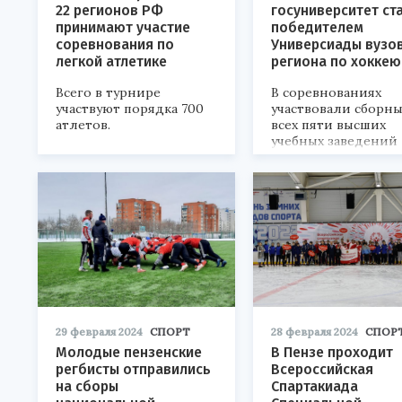
22 регионов РФ
госуниверситет ст
принимают участие
победителем
соревнования по
Универсиады вузо
легкой атлетике
региона по хоккею
Всего в турнире
В соревнованиях
участвуют порядка 700
участвовали сборн
атлетов.
всех пяти высших
учебных заведений
Сурского края.
29 февраля 2024
СПОРТ
28 февраля 2024
СПОР
Молодые пензенские
В Пензе проходит
регбисты отправились
Всероссийская
на сборы
Спартакиада