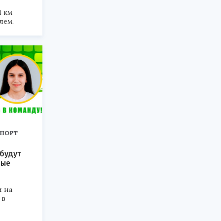
4 км
лем.
ПОРТ
будут
вые
и на
 в