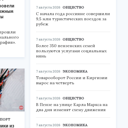
ровели
7 августа 2026
ОБЩЕСТВО
лыжным
С начала года россияне совершили
зы
9,5 млн туристических поездок за
рубеж
 прошли
онального
7 августа 2026
ОБЩЕСТВО
рафия».
Более 350 пензенских семей
пользуются услугами социальных
нянь
7 августа 2026
ЭКОНОМИКА
Товарооборот России и Киргизии
вырос на четверть
7 августа 2026
ОБЩЕСТВО
В Пензе на улице Карла Маркса на
два дня изменят схему движения
ПОРТ
7 августа 2026
ЭКОНОМИКА
ики из