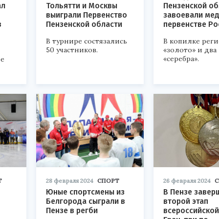
ал
Тольятти и Москвы
Пензенской об
выиграли Первенство
завоевали мед
в
Пензенской области
первенстве Ро
В турнире состязались
В копилке реги
50 участников.
«золото» и два
«серебра».
ые
Т
28 февраля 2024
СПОРТ
26 февраля 2024
С
Юные спортсмены из
В Пензе завер
Белгорода сыграли в
второй этап
Пензе в регби
всероссийской