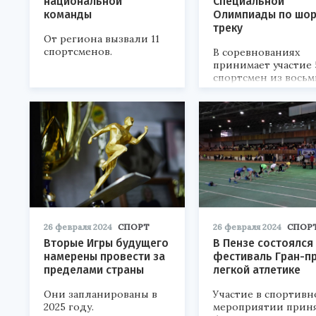
национальной
Специальной
команды
Олимпиады по шор
треку
От региона вызвали 11
спортсменов.
В соревнованиях
принимает участие 
спортсмен из восьм
субъектов РФ.
26 февраля 2024
СПОРТ
26 февраля 2024
СПОР
Вторые Игры будущего
В Пензе состоялся
намерены провести за
фестиваль Гран-пр
пределами страны
легкой атлетике
Они запланированы в
Участие в спортивн
2025 году.
мероприятии прин