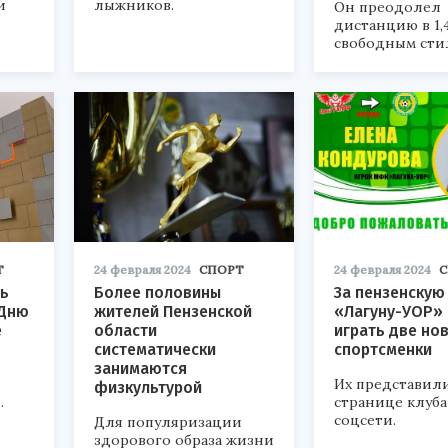
и
лыжников.
Он преодолел
дистанцию в 1,
свободным сти
Т
24 февраля 2024
СПОРТ
24 февраля 2024
С
ть
Более половины
За пензенскую
 Дню
жителей Пензенской
«Лагуну-УОР» 
е
области
играть две но
систематически
спортсменки
занимаются
Их представил
физкультурой
.
странице клуба
соцсети.
Для популяризации
здорового образа жизни