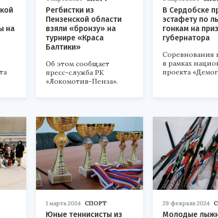
ской
Регбистки из
В Сердобске п
Пензенской области
эстафету по 
ы на
взяли «бронзу» на
гонкам на при
турнире «Краса
губернатора
Балтики»
Соревнования
в рамках наци
Об этом сообщает
та
проекта «Демог
пресс-служба РК
«Локомотив-Пенза».
1 марта 2024
СПОРТ
29 февраля 2024
С
Юные теннисисты из
Молодые лыжн