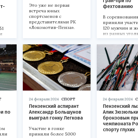
Гран-при по
Это уже не первая
т-
фехтованию
встреча юных
спортсменов с
В соревновани
представителями РК
приняли участ
«Локомотив-Пенза».
120 мужчин и 
51
из разных угол
и
России, а также
Республики Бел
Т
24 февраля 2024
СПОРТ
24 февраля 2024
С
Пензенский аспирант
Пензенский л
и по
Александр Большунов
Алик Зюзюльки
выиграл гонку Легкова
бронзовым пр
чемпионата Ро
ом
Участие в гонке
спорту глухих
яли
приняли более 5000