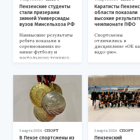
Пензенские студенты
Каратисты Пензен
стали призерами
области показали
зимней Универсиады
высокие результат
вузов Минсельхоза РФ
чемпионате ПФО
Наивысшие результаты
Спортсмены
ребята показали в
отличились в
соревнованиях по
дисциплине «ОК ка
мини-футболу и
вадо-рю».
настольному теннису.
1 марта 2024
СПОРТ
1 марта 2024
СПОРТ
В Пензе спортсмены из
Пензенский