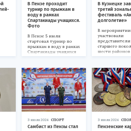
ой
В Пензе проходит
В Кузнецке за
лей-
турнир по прыжкам в
третий зональ
воду в рамках
фестиваль «А
Спартакиады учащихся.
долголетие»
Фото
В мероприятии
участвовали
В Пензе 5 июля
представители
стартовал турнир по
старшего поко
прыжкам в воду в рамках
шести районов 
Спартакиады учащихся
России. За медали
борются 78 спортсменов
из 13 регионов России.
Пензенскую область
представляют восемь
человек. В первый день
турнира наш спортсмен
стал третьим в прыжках
с трехметрового
трамплина.
3 июля 2024
СПОРТ
3 июля 2024
СПО
Самбист из Пензы стал
Пензенские ка