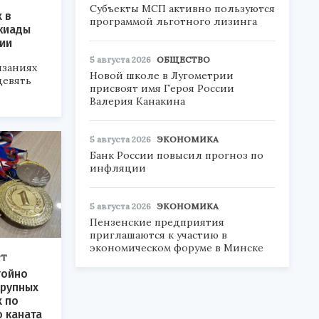
Субъекты МСП активно пользуются
 в
программой льготного лизинга
киады
ии
5 августа 2026
ОБЩЕСТВО
язаниях
Новой школе в Лугометрии
девять
присвоят имя Героя России
Валерия Канакина
5 августа 2026
ЭКОНОМИКА
Банк России повысил прогноз по
инфляции
5 августа 2026
ЭКОНОМИКА
Пензенские предприятия
приглашаются к участию в
экономическом форуме в Минске
РТ
тойно
крупных
 по
 каната