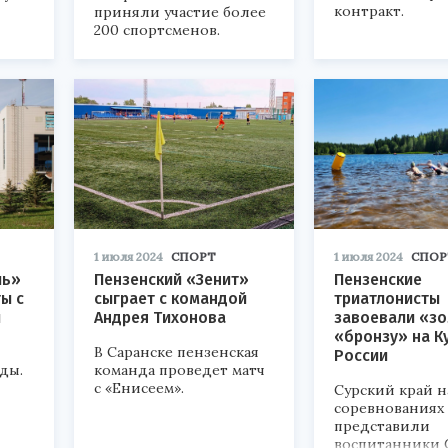
контракт.
приняли участие более
200 спортсменов.
1 июля 2024
СПОРТ
1 июля 2024
СПОР
ль»
Пензенский «Зенит»
Пензенские
ы с
сыграет с командой
триатлонисты
и
Андрея Тихонова
завоевали «зо
«бронзу» на К
В Саранске пензенская
России
ды.
команда проведет матч
с «Енисеем».
Сурский край н
соревнованиях
представили
воспитанники