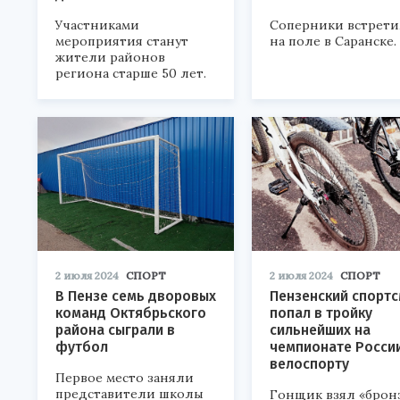
Участниками
Соперники встрети
мероприятия станут
на поле в Саранске.
жители районов
региона старше 50 лет.
2 июля 2024
СПОРТ
2 июля 2024
СПОРТ
В Пензе семь дворовых
Пензенский спорт
команд Октябрьского
попал в тройку
района сыграли в
сильнейших на
футбол
чемпионате Росси
велоспорту
Первое место заняли
представители школы
Гонщик взял «бронз