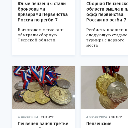
Юные пензенцы стали
Сборная Пензенск
бронзовыми
области вышла в п
призерами Первенства
офф первенства
России по регби-7
России по регби-7
В итоговом матче они
Регбисты прошли в
обыграли сборную
следующую стадию
Тверской области.
турнира с первого
места.
4 июля 2024
СПОРТ
4 июля 2024
СПОРТ
Пензенец занял третье
Пензенские