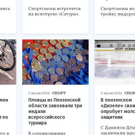
лись
Спортсмены встретятся
Спортсмены во
на велотреке «Сатурн».
тройку лидеров
2 июля 2024
СПОРТ
2 июля 2024
СПО
смен
Пловцы из Пензенской
В пензенском
области завоевали три
«Дизеле» свои
медали
опробует мол
и по
всероссийского
защитник
турнира
С Данилом Дё
заключили пр
у» в
В соревнованиях