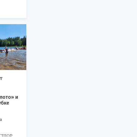
Т
лото» и
убке
а
 СШОР