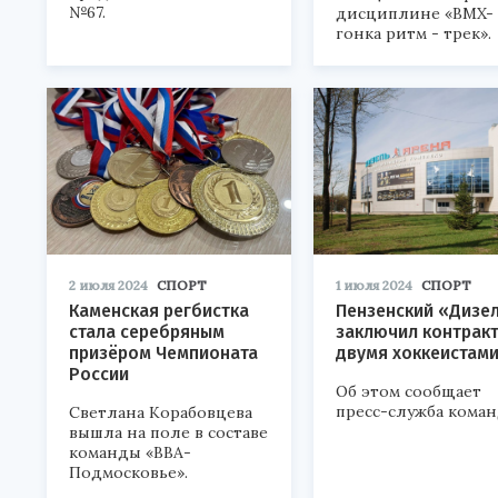
№67.
дисциплине «BMX-
гонка ритм - трек».
2 июля 2024
СПОРТ
1 июля 2024
СПОРТ
Каменская регбистка
Пензенский «Дизе
стала серебряным
заключил контракт
призёром Чемпионата
двумя хоккеистам
России
Об этом сообщает
пресс-служба коман
Светлана Корабовцева
вышла на поле в составе
команды «ВВА-
Подмосковье».