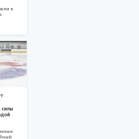
шли в
.
РТ
 силы
одой
миным
обный