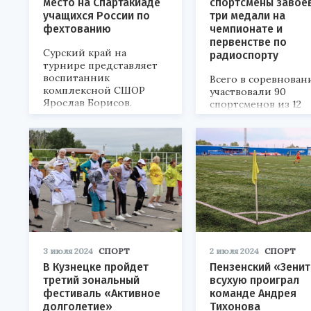
место на Спартакиаде
спортсмены завое
учащихся России по
три медали на
фехтованию
чемпионате и
первенстве по
Сурский край на
радиоспорту
турнире представляет
воспитанник
Всего в соревнован
комплексной СШОР
участвовали 90
Ярослав Борисов.
спортсменов из 12
субъектов РФ.
3 июля 2024
СПОРТ
2 июля 2024
СПОРТ
В Кузнецке пройдет
Пензенский «Зени
третий зональный
всухую проиграл
фестиваль «Активное
команде Андрея
долголетие»
Тихонова