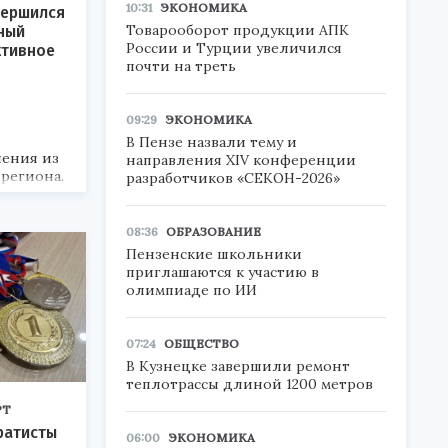
10:31
ЭКОНОМИКА
вершился
Товарооборот продукции АПК
ный
России и Турции увеличился
ктивное
почти на треть
09:29
ЭКОНОМИКА
В Пензе назвали тему и
ления из
направления XIV конференции
региона.
разработчиков «СЕКОН-2026»
08:36
ОБРАЗОВАНИЕ
Пензенские школьники
приглашаются к участию в
олимпиаде по ИИ
07:24
ОБЩЕСТВО
В Кузнецке завершили ремонт
теплотрассы длиной 1200 метров
РТ
ратисты
06:00
ЭКОНОМИКА