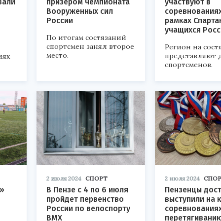
вали
призером чемпионата
участвуют в
Вооруженных сил
соревнованиях
России
рамках Спарта
учащихся Росс
По итогам состязаний
спортсмен занял второе
Регион на сост
место.
представляют 
иях
спортсменов.
2 июля 2024
СПОРТ
2 июля 2024
СПО
т»
В Пензе с 4 по 6 июля
Пензенцы дос
пройдет первенство
выступили на 
России по велоспорту
соревнованиях
ВМХ
перетягиванию