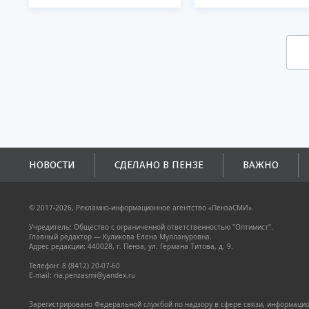
НОВОСТИ
СДЕЛАНО В ПЕНЗЕ
ВАЖНО
© 2017-2026, Рекламно-информационное агентство «ПензаСМИ».
Учредитель: Общество с ограниченной ответственностью "Оптимист".
Главный редактор — Куликова Елена Муллануровна.
Адрес редакции: 440028, г. Пенза, ул. Германа Титова, д. 9.
Телефон: 8 (8412) 20-07-60
E-mail: ria.penzasmi@yandex.ru
Зарегистрировано Федеральной службой по надзору в сфере связи, информацион