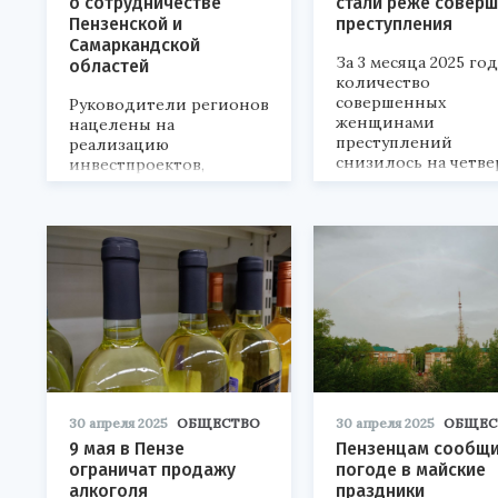
о сотрудничестве
стали реже совер
Пензенской и
преступления
Самаркандской
За 3 месяца 2025 год
областей
количество
совершенных
Руководители регионов
женщинами
нацелены на
преступлений
реализацию
снизилось на четве
инвестпроектов,
развитие торговли и
создание совместных
производств.
30 апреля 2025
ОБЩЕСТВО
30 апреля 2025
ОБЩЕС
9 мая в Пензе
Пензенцам сообщи
ограничат продажу
погоде в майские
алкоголя
праздники