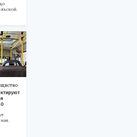
до
льской.
БЩЕСТВО
ектируют
ия
40
ут
 мая.