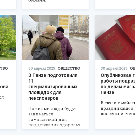
онлайн.
ТВО
30 апреля 2025
ОБЩЕСТВО
30 апреля 2025
О
В Пензе подготовили
Опубликован 
11
работы подра
кова
специализированных
по делам мигр
площадок для
Пензе
ся
пенсионеров
В связи с майс
праздниками в
Пожилые люди будут
внесены измен
заниматься
гимнастикой для
поддержания здоровья.