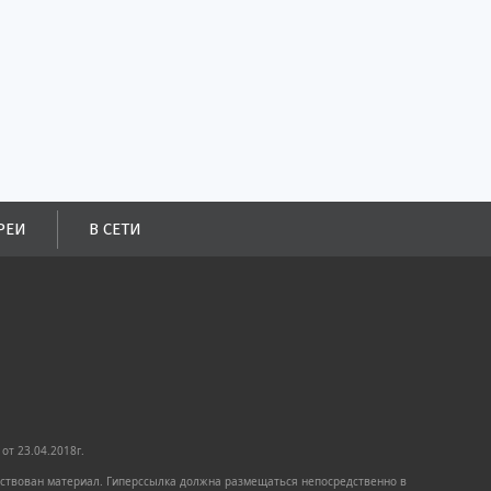
РЕИ
В СЕТИ
от 23.04.2018г.
имствован материал. Гиперссылка должна размещаться непосредственно в