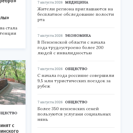
еребро»
7 августа 2026
МЕДИЦИНА
Жители региона приглашаются на
бесплатное обследование полости
алы»
рта
ва стала
етенции
7 августа 2026
ЭКОНОМИКА
В Пензенской области с начала
года трудоустроено более 200
людей с инвалидностью
7 августа 2026
ОБЩЕСТВО
С начала года россияне совершили
9,5 млн туристических поездок за
рубеж
7 августа 2026
ОБЩЕСТВО
Более 350 пензенских семей
БЩЕСТВО
пользуются услугами социальных
нянь
инят с
линского