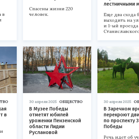
лестничными 
Спасены жизни 220
 в
человек.
Еще два схода 
и
выходить на ул
и 1-ый проезда
Станиславского
ТВО
30 апреля 2025
ОБЩЕСТВО
30 апреля 2025
О
кая
В Музее Победы
В Заречном в
т в
отметят юбилей
перекроют дв
уроженки Пензенской
по проспекту 
области Лидии
Победы
 и
Руслановой
Речь идет об уч