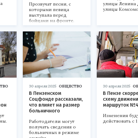
а
улицы Ленина 
Прозвучат песни, с
улицы Комсомо
которыми певица
выступала перед
бойцами на фронте.
ТВО
30 апреля 2025
ОБЩЕСТВО
30 апреля 2025
О
В Пензенском
В Пензе скорр
Соцфонде рассказали,
схему движен
зон
что влияет на размер
маршруток №
больничного
ут
Изменения буд
ны.
действовать с 1
Работодатели могут
получать сведения о
больничных в режиме