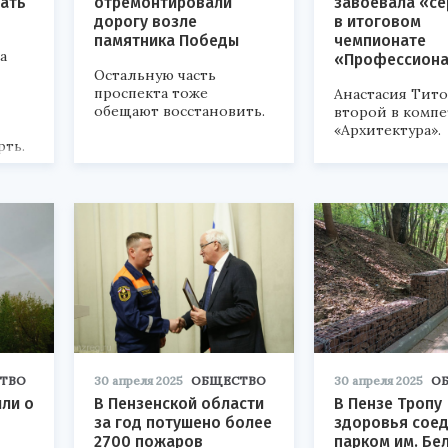
шать
отремонтировали
завоевала «с
дорогу возле
в итоговом
памятника Победы
чемпионате
а
«Профессион
Остальную часть
проспекта тоже
Анастасия Тито
обещают восстановить.
второй в комп
«Архитектура».
рть.
ТВО
30 апреля 2025
ОБЩЕСТВО
30 апреля 2025
О
ли о
В Пензенской области
В Пензе Тропу
за год потушено более
здоровья соед
2700 пожаров
парком им. Бе