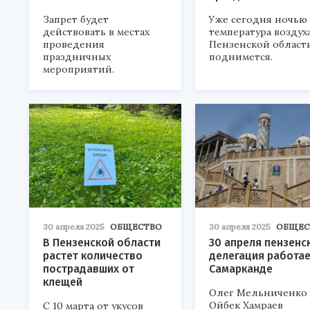
Запрет будет
Уже сегодня ночью
действовать в местах
температура воздуха
проведения
Пензенской област
праздничных
поднимется.
мероприятий.
30 апреля 2025
ОБЩЕСТВО
30 апреля 2025
ОБЩЕС
В Пензенской области
30 апреля пензенс
растет количество
делегация работае
пострадавших от
Самарканде
клещей
Олег Мельниченко
Ойбек Хамраев
С 10 марта от укусов