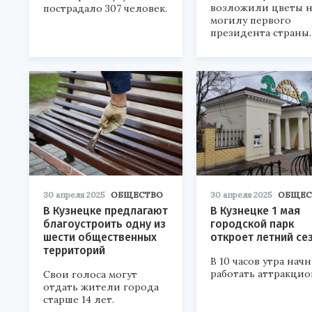
возложили цветы н
пострадало 307 человек.
могилу первого
президента страны.
30 апреля 2025
ОБЩЕСТВО
30 апреля 2025
ОБЩЕС
В Кузнецке предлагают
В Кузнецке 1 мая
благоустроить одну из
городской парк
шести общественных
откроет летний се
территорий
В 10 часов утра начн
работать аттракцио
Свои голоса могут
отдать жители города
старше 14 лет.