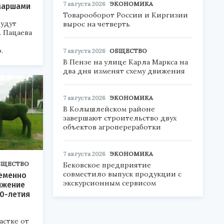
7 августа 2026
ЭКОНОМИКА
маршами
Товарооборот России и Киргизии
будут
вырос на четверть
. Пацаева
.
7 августа 2026
ОБЩЕСТВО
В Пензе на улице Карла Маркса на
два дня изменят схему движения
7 августа 2026
ЭКОНОМИКА
В Колышлейском районе
завершают строительство двух
объектов агропереработки
7 августа 2026
ЭКОНОМИКА
БЩЕСТВО
Бековское предприятие
совместило выпуск продукции с
ременно
экскурсионным сервисом
ижение
30-летия
астке от