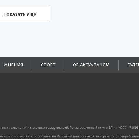
Показать еще
МНЕНИЯ
СПОРТ
ОБ АКТУАЛЬНОМ
ГАЛЕ
ных технологий и массовых коммуникаций. Регистрационный номер ЭЛ № ФС 77 - 72693 
zasmi.ru допускается с обязательной прямой гиперссылкой на страницу, с которой за