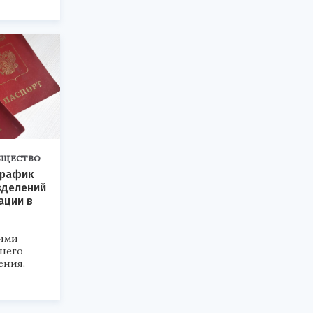
БЩЕСТВО
график
зделений
ации в
кими
 него
ения.