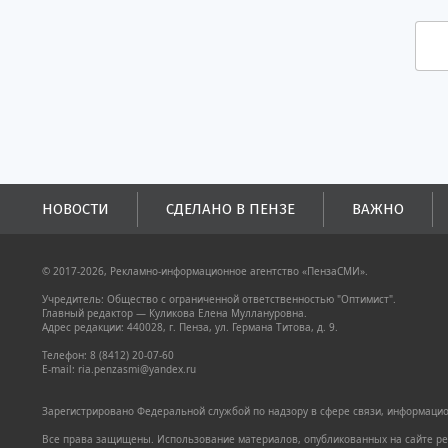
НОВОСТИ
СДЕЛАНО В ПЕНЗЕ
ВАЖНО
© 2017-2026, Рекламно-информационное агентство «ПензаСМИ».
Учредитель: Общество с ограниченной ответственностью "Оптимист".
Главный редактор — Куликова Елена Муллануровна.
Адрес редакции: 440028, г. Пенза, ул. Германа Титова, д. 9.
Телефон: 8 (8412) 20-07-60
E-mail: ria.penzasmi@yandex.ru
Зарегистрировано Федеральной службой по надзору в сфере связи, информацион
Все права защищены. Использование материалов, опубликованных на сайте pen