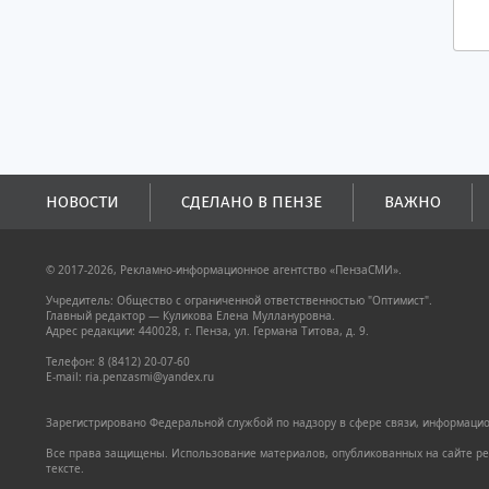
НОВОСТИ
СДЕЛАНО В ПЕНЗЕ
ВАЖНО
© 2017-2026, Рекламно-информационное агентство «ПензаСМИ».
Учредитель: Общество с ограниченной ответственностью "Оптимист".
Главный редактор — Куликова Елена Муллануровна.
Адрес редакции: 440028, г. Пенза, ул. Германа Титова, д. 9.
Телефон: 8 (8412) 20-07-60
E-mail: ria.penzasmi@yandex.ru
Зарегистрировано Федеральной службой по надзору в сфере связи, информацион
Все права защищены. Использование материалов, опубликованных на сайте pen
тексте.