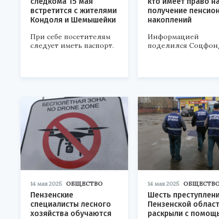
следкома 15 мая
кто имеет право н
встретится с жителями
получение пенсио
Кондоля и Шемышейки
накоплений
При себе посетителям
Информацией
следует иметь паспорт.
поделился Соцфон
14 мая 2025
ОБЩЕСТВО
14 мая 2025
ОБЩЕСТВ
Пензенские
Шесть преступлени
специалисты лесного
Пензенской облас
хозяйства обучаются
раскрыли с помощ