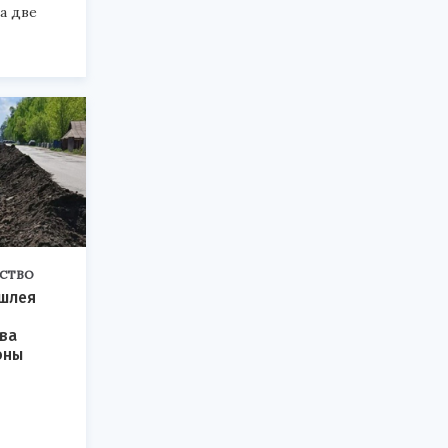
а две
СТВО
ышлея
ва
оны