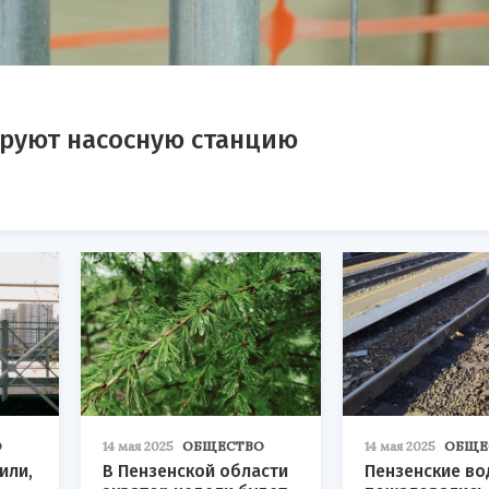
ируют насосную станцию
О
14 мая 2025
ОБЩЕСТВО
14 мая 2025
ОБЩЕ
или,
В Пензенской области
Пензенские во