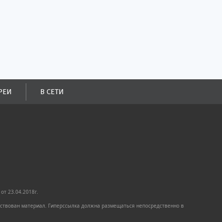
РЕИ
В СЕТИ
от 23.04.2018г.
имствован материал. Гиперссылка должна размещаться непосредственно в