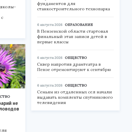
фундаментов для
 школы-
станкостроительного технопарка
 с
6 августа 2026
ОБРАЗОВАНИЕ
В Пензенской области стартовал
финальный этап записи детей в
бизнеса.
первые классы
6 августа 2026
ОБЩЕСТВО
Сквер напротив драмтеатра в
Пензе отремонтируют к сентябрю
6 августа 2026
ОБЩЕСТВО
Семьям из отдаленных сел начали
СТВО
выдавать комплекты спутникового
телевидения
рарий не
еловодов
еля