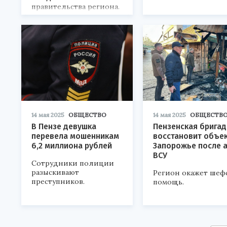
правительства региона.
14 мая 2025
ОБЩЕСТВО
14 мая 2025
ОБЩЕСТВ
В Пензе девушка
Пензенская бригад
перевела мошенникам
восстановит объек
6,2 миллиона рублей
Запорожье после а
ВСУ
Сотрудники полиции
разыскивают
Регион окажет шеф
преступников.
помощь.