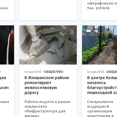
оштрафовали н
иона
тыс. рублей.
О
14 мая 2025
ОБЩЕСТВО
14 мая 2025
ОБЩЕ
цка
В Мокшанском районе
В центре Кол
ремонтируют
началось
ысяч
межпоселковую
благоустройст
дорогу
пешеходной з
бмана
Работы ведутся в рамках
Специалисты
нацпроекта
подрядной
«Инфраструктура для
организации
жизни».
приступили к