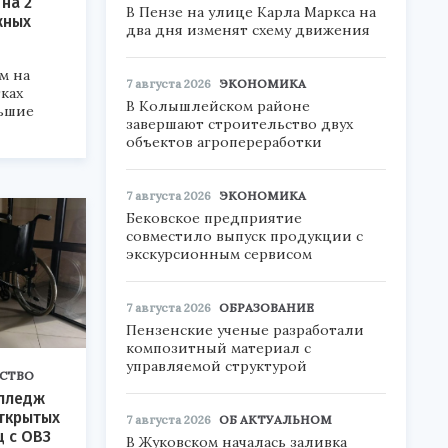
на 2
В Пензе на улице Карла Маркса на
жных
два дня изменят схему движения
м на
7 августа 2026
ЭКОНОМИКА
тках
В Колышлейском районе
ьшие
завершают строительство двух
объектов агропереработки
7 августа 2026
ЭКОНОМИКА
Бековское предприятие
совместило выпуск продукции с
экскурсионным сервисом
7 августа 2026
ОБРАЗОВАНИЕ
Пензенские ученые разработали
композитный материал с
управляемой структурой
СТВО
олледж
ткрытых
7 августа 2026
ОБ АКТУАЛЬНОМ
ц с ОВЗ
В Жуковском началась заливка