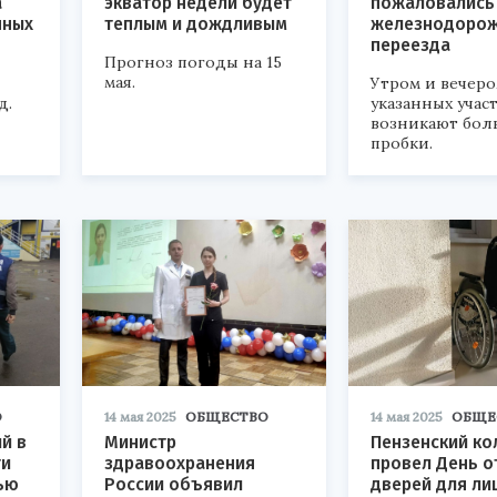
а
экватор недели будет
пожаловались 
нных
теплым и дождливым
железнодоро
переезда
Прогноз погоды на 15
мая.
Утром и вечеро
д.
указанных учас
возникают бол
пробки.
О
14 мая 2025
ОБЩЕСТВО
14 мая 2025
ОБЩЕ
й в
Министр
Пензенский к
ти
здравоохранения
провел День о
ью
России объявил
дверей для ли