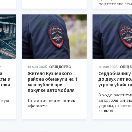
подготовке зе
полотна.
О
14 мая 2025
ОБЩЕСТВО
14 мая 2025
ОБЩЕ
а
Жителя Кузнецкого
Сердобчанину 
ты в
района обманули на 1
до двух лет ко
таки
млн рублей при
угрозу убийст
покупке автомобиля
В ходе распити
алкоголя он вы
скую
Полиция ведет поиск
угрозы, схватив
афериста.
за шею.