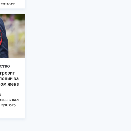
мляного
СТВО
грозит
лонии за
вом жене
я
сказывал
 супругу