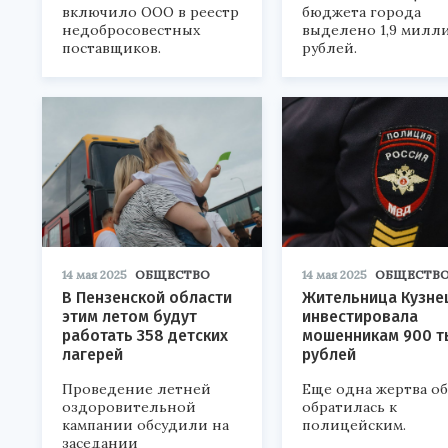
включило ООО в реестр
бюджета города
недобросовестных
выделено 1,9 милл
поставщиков.
рублей.
14 мая 2025
ОБЩЕСТВО
14 мая 2025
ОБЩЕСТВ
В Пензенской области
Жительница Кузне
этим летом будут
инвестировала
работать 358 детских
мошенникам 900 т
лагерей
рублей
Проведение летней
Еще одна жертва о
оздоровительной
обратилась к
кампании обсудили на
полицейским.
заседании