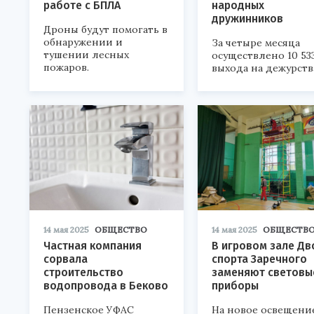
работе с БПЛА
народных
дружинников
Дроны будут помогать в
обнаружении и
За четыре месяца
тушении лесных
осуществлено 10 53
пожаров.
выхода на дежурств
14 мая 2025
ОБЩЕСТВО
14 мая 2025
ОБЩЕСТВ
Частная компания
В игровом зале Дв
сорвала
спорта Заречного
строительство
заменяют световы
водопровода в Беково
приборы
Пензенское УФАС
На новое освещени