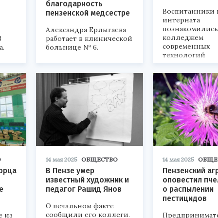
благодарность
Воспитанники
пензенской медсестре
интерната
познакомились
Александра Ерлыгаева
колледжем
3
работает в клинической
современных
а.
больнице № 6.
технологий
переработки и 
О
14 мая 2025
ОБЩЕСТВО
14 мая 2025
ОБЩЕ
орца
В Пензе умер
Пензенский аг
известный художник и
оповестил пч
е
педагог Рашид Янов
о распылении
пестицидов
О печальном факте
сообщили его коллеги.
е из
Предпринимат