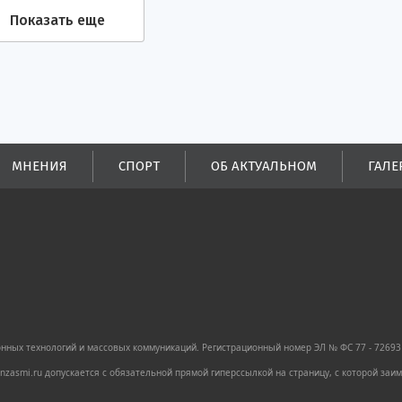
Показать еще
МНЕНИЯ
СПОРТ
ОБ АКТУАЛЬНОМ
ГАЛЕ
ных технологий и массовых коммуникаций. Регистрационный номер ЭЛ № ФС 77 - 72693 
zasmi.ru допускается с обязательной прямой гиперссылкой на страницу, с которой за