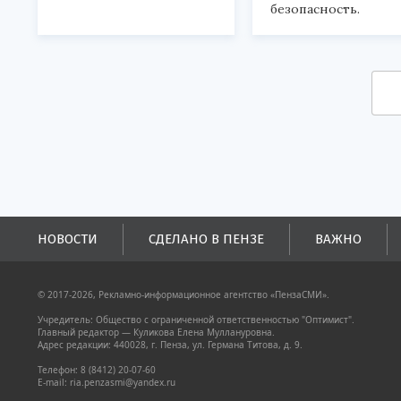
безопасность.
НОВОСТИ
СДЕЛАНО В ПЕНЗЕ
ВАЖНО
© 2017-2026, Рекламно-информационное агентство «ПензаСМИ».
Учредитель: Общество с ограниченной ответственностью "Оптимист".
Главный редактор — Куликова Елена Муллануровна.
Адрес редакции: 440028, г. Пенза, ул. Германа Титова, д. 9.
Телефон: 8 (8412) 20-07-60
E-mail: ria.penzasmi@yandex.ru