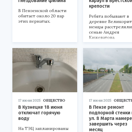
гнездование филина
караул в Брестско
крепости
В Пензенской области
обитает около 20 пар
Ребята побывают в
этих пернатых.
деревне Великорит,
немцы расстреляли
семью Андрея
Кижеватова.
17 июня 2025
ОБЩЕСТВО
17 июня 2025
ОБЩЕСТ
В Кузнецке 18 июня
В Пензе ремонт
отключат горячую
подпорной стенки 
воду
ул. 8 Марта намер
завершить через
На ТЭЦ запланированы
месяц