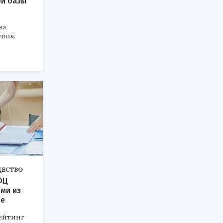
ой базы
на
упок.
ЕСТВО
ФЦ
ми из
не
ейтинг