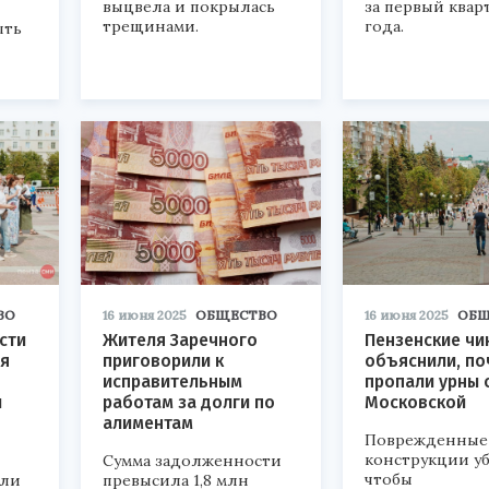
выцвела и покрылась
за первый квар
трещинами.
года.
ыть
ВО
16 июня 2025
ОБЩЕСТВО
16 июня 2025
ОБЩ
сти
Жителя Заречного
Пензенские чи
ня
приговорили к
объяснили, по
исправительным
пропали урны 
и
работам за долги по
Московской
алиментам
Поврежденные
конструкции уб
Сумма задолженности
чтобы
али
превысила 1,8 млн