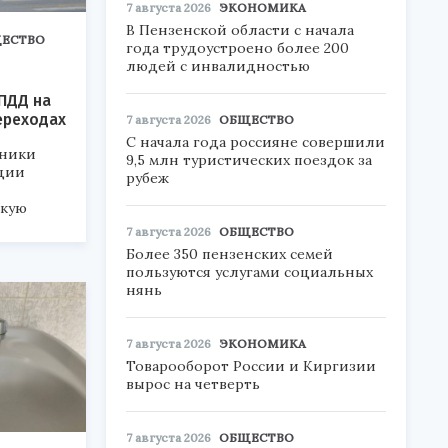
7 августа 2026
ЭКОНОМИКА
В Пензенской области с начала
ЕСТВО
года трудоустроено более 200
людей с инвалидностью
ПДД на
ереходах
7 августа 2026
ОБЩЕСТВО
С начала года россияне совершили
дники
9,5 млн туристических поездок за
ции
рубеж
скую
7 августа 2026
ОБЩЕСТВО
Более 350 пензенских семей
пользуются услугами социальных
нянь
7 августа 2026
ЭКОНОМИКА
Товарооборот России и Киргизии
вырос на четверть
7 августа 2026
ОБЩЕСТВО