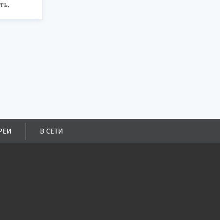
ть.
РЕИ
В СЕТИ