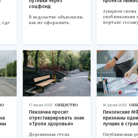
й
путевки через
проекта лыжн
соцфонд
Аукцион снова
опубликовали 
В ведомстве объяснили,
портале госзак
 где
как их оформлять.
ВО
17 июня 2025
ОБЩЕСТВО
16 июня 2025
ОБЩ
Пензячка просит
Пензенские М
на
отреставрировать знак
признаны одни
ены
«Тропа здоровья»
лучших в стра
Деревянная стела
Опубликован р