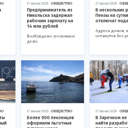
ВО
17 июня 2025
ОБЩЕСТВО
17 июня 2025
ОБЩ
а
Предприниматель из
В нескольких 
Никольска задержал
Пензы на сутки
рабочим зарплату на
отключат под
14 млн рублей
Адреса домов, 
останутся без р
Возбуждено уголовное
дело.
ВО
17 июня 2025
ОБЩЕСТВО
17 июня 2025
ОБЩ
ты
Более 900 пензенцев
В Заречном не
ный
оформили льготные
найти разрабо