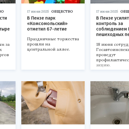
ВО
17 июня 2025
ОБЩЕСТВО
17 июня 2025
ОБЩ
сти
В Пензе парк
В Пензе усилят
«Комсомольский»
контроль за
тыре
отметил 67-летие
соблюдением 
пешеходных п
Праздничные торжества
прошли на
ым за
18 июня сотру
центральной аллее.
х
Госавтоинспек
ргов
проведут
профилактиче
акцию.