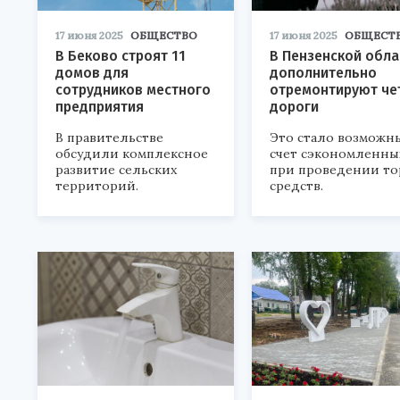
17 июня 2025
ОБЩЕСТВО
17 июня 2025
ОБЩЕСТ
В Беково строят 11
В Пензенской обла
домов для
дополнительно
сотрудников местного
отремонтируют че
предприятия
дороги
В правительстве
Это стало возможн
обсудили комплексное
счет сэкономленны
развитие сельских
при проведении то
территорий.
средств.