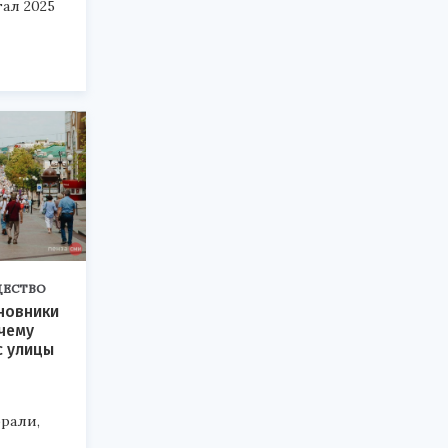
тал 2025
ЕСТВО
новники
чему
с улицы
рали,