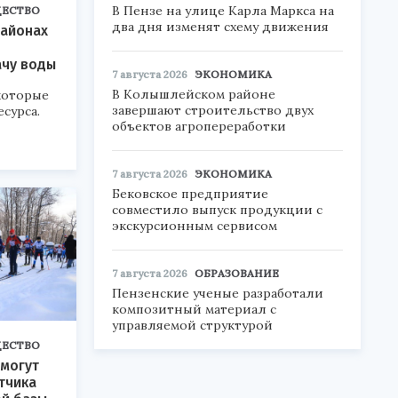
В Пензе на улице Карла Маркса на
ЕСТВО
два дня изменят схему движения
районах
ачу воды
7 августа 2026
ЭКОНОМИКА
В Колышлейском районе
которые
завершают строительство двух
есурса.
объектов агропереработки
7 августа 2026
ЭКОНОМИКА
Бековское предприятие
совместило выпуск продукции с
экскурсионным сервисом
7 августа 2026
ОБРАЗОВАНИЕ
Пензенские ученые разработали
композитный материал с
управляемой структурой
ЕСТВО
 могут
тчика