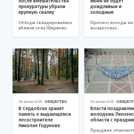
после вмешательства
июня не будет
прокуратуры убрали
дождливым и
крупную свалку
холодным
Отходы складировались
Прогноз погоды на
вблизи села Ширяево.
воскресенье.
28 июня 2025
ОБЩЕСТВО
28 июня 2025
ОБЩЕСТ
В Сердобске хранят
Власти поздравля
память о выдающемся
молодежь Пензенс
лесостроителе
области с праздни
Николае Годунове
Праздник отмечаетс