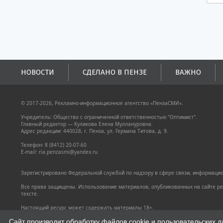
НОВОСТИ
СДЕЛАНО В ПЕНЗЕ
ВАЖНО
© 2017-2026, Рекламно-информационное агентство «ПензаСМИ».
Учредитель: Общество с ограниченной ответственностью "Оптимист".
Главный редактор — Куликова Елена Муллануровна.
Адрес редакции: 440028, г. Пенза, ул. Германа Титова, д. 9.
Телефон: 8 (8412) 20-07-60
E-mail: ria.penzasmi@yandex.ru
Зарегистрировано Федеральной службой по надзору в сфере связи, информацион
Все права защищены. Использование материалов, опубликованных на сайте pen
тексте.
Настоящий ресурс может содержать материалы 18+.
Политика конфиденциальности
Сайт производит обработку файлов cookie и пользовательских д