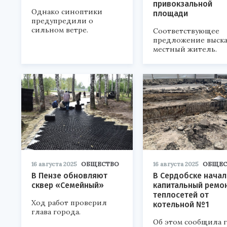
привокзальной
Однако синоптики
площади
предупредили о
сильном ветре.
Соответствующее
предложение выска
местный житель.
16 августа 2025
ОБЩЕСТВО
16 августа 2025
ОБЩЕС
В Пензе обновляют
В Сердобске начал
сквер «Семейный»
капитальный ремо
теплосетей от
Ход работ проверил
котельной №1
глава города.
Об этом сообщила г