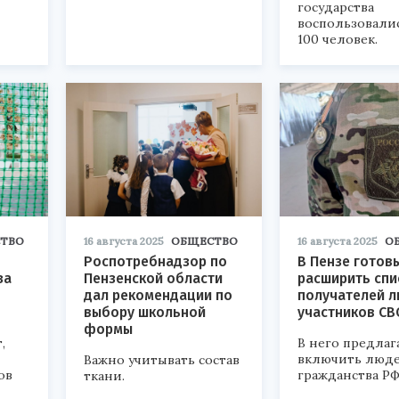
государства
воспользовали
100 человек.
ТВО
16 августа 2025
ОБЩЕСТВО
16 августа 2025
О
Роспотребнадзор по
В Пензе готов
за
Пензенской области
расширить спи
дал рекомендации по
получателей л
выбору школьной
участников СВ
формы
,
В него предлаг
включить люде
Важно учитывать состав
ов
гражданства РФ
ткани.