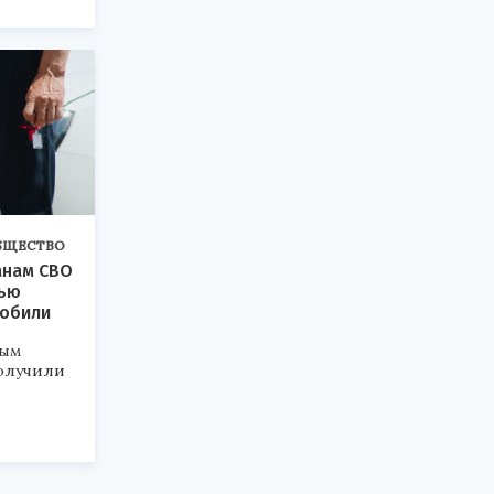
БЩЕСТВО
анам СВО
тью
мобили
ным
олучили