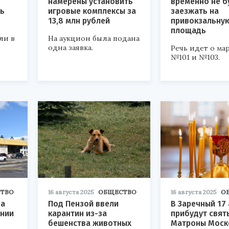
намерены установить
временно не б
ть
игровые комплексы за
заезжать на
13,8 млн рублей
привокзальну
площадь
ли в
На аукцион была подана
одна заявка.
Речь идет о ма
№101 и №103.
ТВО
16 августа 2025
ОБЩЕСТВО
16 августа 2025
О
на
Под Пензой ввели
В Заречный 17 
ении
карантин из-за
прибудут свя
бешенства животных
Матроны Моск