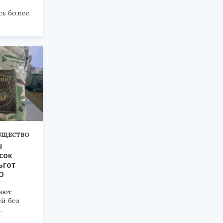
сь более
БЩЕСТВО
ы
сок
ьгот
О
ают
й без
.