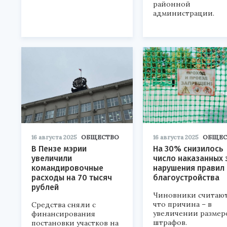
районной
администрации.
16 августа 2025
ОБЩЕСТВО
16 августа 2025
ОБЩЕС
В Пензе мэрии
На 30% снизилось
увеличили
число наказанных 
командировочные
нарушения правил
расходы на 70 тысяч
благоустройства
рублей
Чиновники считают
что причина – в
Средства сняли с
увеличении размер
финансирования
штрафов.
постановки участков на