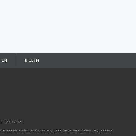
РЕИ
В СЕТИ
от 23.04.2018г.
имствован материал. Гиперссылка должна размещаться непосредственно в