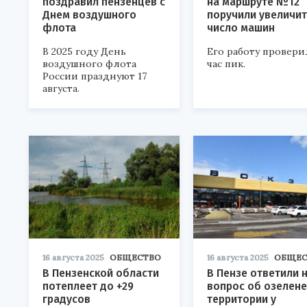
поздравил пензенцев с
на маршруте №12
Днем воздушного
поручили увеличи
флота
число машин
В 2025 году День
Его работу провери
воздушного флота
час пик.
России празднуют 17
августа.
16 августа 2025
ОБЩЕСТВО
16 августа 2025
ОБЩЕС
В Пензенской области
В Пензе ответили 
потеплеет до +29
вопрос об озелен
градусов
территории у