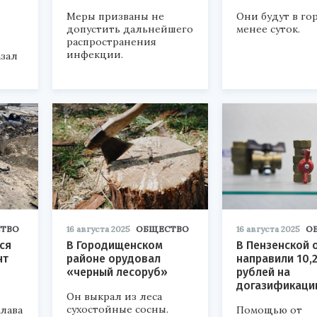
Меры призваны не
Они будут в го
допустить дальнейшего
менее суток.
распространения
инфекции.
зал
ТВО
16 августа 2025
ОБЩЕСТВО
16 августа 2025
О
ся
В Городищенском
В Пензенской 
нт
районе орудовал
направили 10,
«черный лесоруб»
рублей на
догазификаци
Он выкрал из леса
сухостойные сосны.
лава
Помощью от