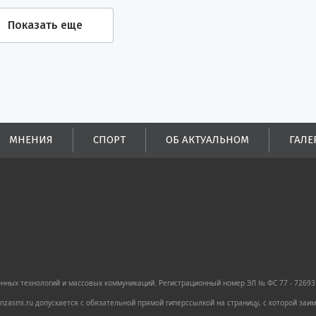
Показать еще
МНЕНИЯ
СПОРТ
ОБ АКТУАЛЬНОМ
ГАЛЕ
ных технологий и массовых коммуникаций. Регистрационный номер ЭЛ № ФС 77 - 72693 
zasmi.ru допускается с обязательной прямой гиперссылкой на страницу, с которой за