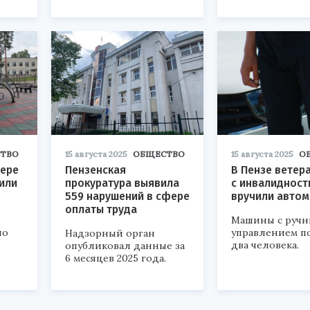
ТВО
15 августа 2025
ОБЩЕСТВО
15 августа 2025
О
ере
Пензенская
В Пензе ветер
или
прокуратура выявила
с инвалиднос
559 нарушений в сфере
вручили авто
оплаты труда
Машины с руч
по
управлением п
Надзорный орган
два человека.
опубликовал данные за
6 месяцев 2025 года.