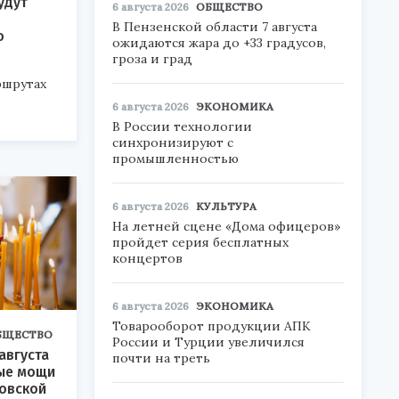
удут
6 августа 2026
ОБЩЕСТВО
В Пензенской области 7 августа
ю
ожидаются жара до +33 градусов,
гроза и град
ршрутах
6 августа 2026
ЭКОНОМИКА
В России технологии
синхронизируют с
промышленностью
6 августа 2026
КУЛЬТУРА
На летней сцене «Дома офицеров»
пройдет серия бесплатных
концертов
6 августа 2026
ЭКОНОМИКА
Товарооборот продукции АПК
БЩЕСТВО
России и Турции увеличился
августа
почти на треть
тые мощи
овской