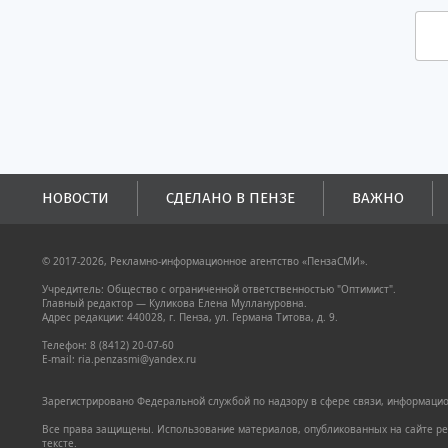
НОВОСТИ
СДЕЛАНО В ПЕНЗЕ
ВАЖНО
© 2017-2026, Рекламно-информационное агентство «ПензаСМИ».
Учредитель: Общество с ограниченной ответственностью "Оптимист".
Главный редактор — Куликова Елена Муллануровна.
Адрес редакции: 440028, г. Пенза, ул. Германа Титова, д. 9.
Телефон: 8 (8412) 20-07-60
E-mail: ria.penzasmi@yandex.ru
Зарегистрировано Федеральной службой по надзору в сфере связи, информацион
Все права защищены. Использование материалов, опубликованных на сайте pen
тексте.