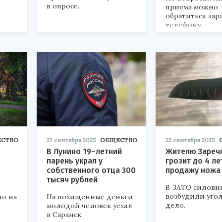
в опросе.
приема можно
обратиться зар
телефону.
СТВО
22 сентября 2025
ОБЩЕСТВО
22 сентября 2025
В Лунино 19–летний
Жителю Зареч
парень украл у
грозит до 4 ле
собственного отца 300
продажу ножа
тысяч рублей
В ЗАТО силови
возбудили уго
но на
На похищенные деньги
дело.
молодой человек уехал
в Саранск.