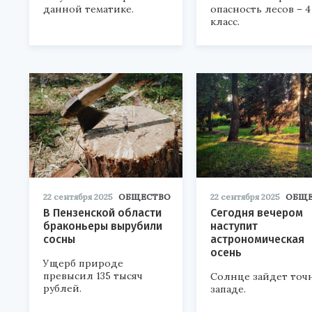
данной тематике.
опасность лесов – 4
класс.
22 сентября 2025
ОБЩЕСТВО
22 сентября 2025
ОБЩЕ
В Пензенской области
Сегодня вечером
браконьеры вырубили
наступит
сосны
астрономическая
осень
Ущерб природе
превысил 135 тысяч
Солнце зайдет точ
рублей.
западе.