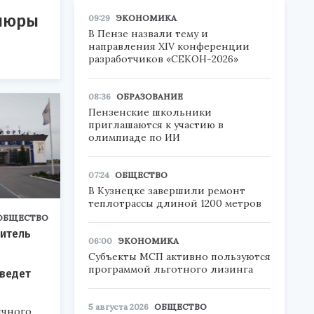
упюры
09:29
ЭКОНОМИКА
В Пензе назвали тему и
направления XIV конференции
разработчиков «СЕКОН-2026»
08:36
ОБРАЗОВАНИЕ
Пензенские школьники
приглашаются к участию в
олимпиаде по ИИ
07:24
ОБЩЕСТВО
В Кузнецке завершили ремонт
теплотрассы длиной 1200 метров
ОБЩЕСТВО
титель
06:00
ЭКОНОМИКА
Субъекты МСП активно пользуются
о
программой льготного лизинга
оведет
5 августа 2026
ОБЩЕСТВО
ичного