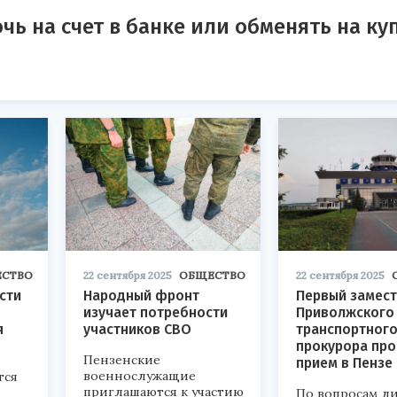
чь на счет в банке или обменять на к
СТВО
22 сентября 2025
ОБЩЕСТВО
22 сентября 2025
сти
Народный фронт
Первый замес
изучает потребности
Приволжского
я
участников СВО
транспортног
прокурора пр
Пензенские
прием в Пензе
военнослужащие
тся
приглашаются к участию
По вопросам л