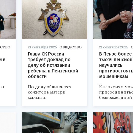
СТВО
21 сентября 2025
ОБЩЕСТВО
21 сентября 2025
Глава СК России
В Пензе более 
й в
требует доклад по
тысяч пенсион
делу об истязании
научились
ребенка в Пензенской
противостоят
области
мошенникам
 и
По делу обвиняется
К занятиям мо
сожитель матери
присоединитьс
малыша.
безвозмездной 