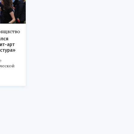
ОБЩЕСТВО
ялся
ит-арт
кстура»
е
рческой