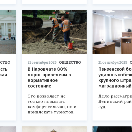
СТВО
21 сентября 2025
ОБЩЕСТВО
21 сентября 2025
асть
В Наровчате 80%
Пензенской б
кая
дорог приведены в
удалось избе
нормативное
крупного штра
состояние
миграционный
Это позволяет не
Дело рассматр
только повышать
Ленинский ра
комфорт сельчан, но и
суд.
привлекать туристов.