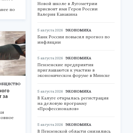
Новой школе в Лугометрии
присвоят имя Героя России
анее по
Валерия Канакина
5 августа 2026
ЭКОНОМИКА
Банк России повысил прогноз по
инфляции
5 августа 2026
ЭКОНОМИКА
Пензенские предприятия
приглашаются к участию в
экономическом форуме в Минске
ОБЩЕСТВО
ного
5 августа 2026
ЭКОНОМИКА
т за
В Калуге открылась регистрация
на деловую программу
«Профессионалов»
ки
ловное
5 августа 2026
ЭКОНОМИКА
В Пензенской области снизились