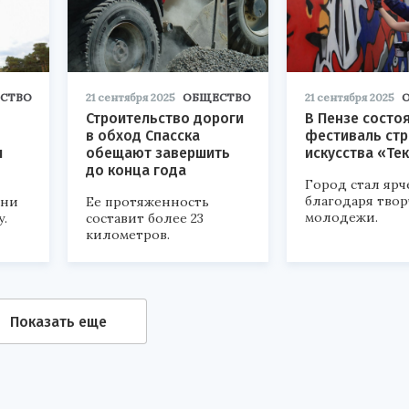
СТВО
21 сентября 2025
ОБЩЕСТВО
21 сентября 2025
Строительство дороги
В Пензе состо
в обход Спасска
фестиваль стр
ы
обещают завершить
искусства «Те
до конца года
Город стал ярч
благодаря тво
ыни
Ее протяженность
молодежи.
у.
составит более 23
километров.
Показать еще