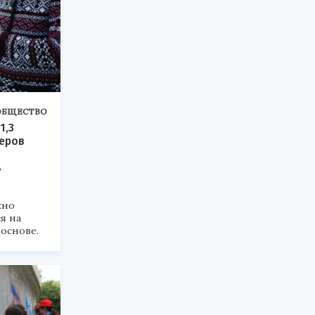
ОБЩЕСТВО
1,3
еров
ь
жно
я на
основе.