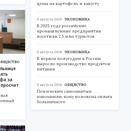
цены на картофель и капусту
5 августа 2026
ЭКОНОМИКА
В 2025 году российские
промышленные предприятия
посетили 2,5 млн туристов
5 августа 2026
ЭКОНОМИКА
В первом полугодии в России
ОБЩЕСТВО
выросло производство продуктов
ольнице
питания
жать
фа за
5 августа 2026
ОБЩЕСТВО
 просчет
Пензенским самозанятым
ивал
напомнили, кому положена оплата
йонный
больничного