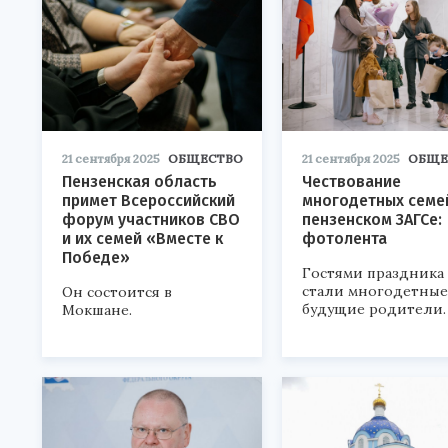
21 сентября 2025
ОБЩЕСТВО
21 сентября 2025
ОБЩЕ
Пензенская область
Чествование
примет Всероссийский
многодетных семе
форум участников СВО
пензенском ЗАГСе:
и их семей «Вместе к
фотолента
Победе»
Гостями праздника
стали многодетные
Он состоится в
будущие родители.
Мокшане.