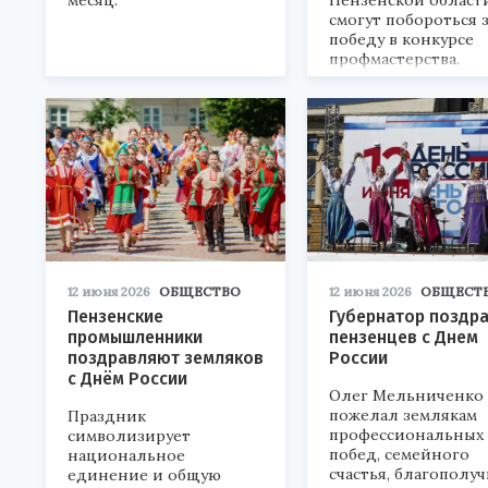
месяц.
Пензенской област
смогут побороться 
победу в конкурсе
профмастерства.
12 июня 2026
ОБЩЕСТВО
12 июня 2026
ОБЩЕСТ
Пензенские
Губернатор поздр
промышленники
пензенцев с Днем
поздравляют земляков
России
с Днём России
Олег Мельниченко
пожелал землякам
Праздник
профессиональных
символизирует
побед, семейного
национальное
счастья, благополуч
единение и общую