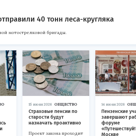
отправили 40 тонн леса-кругляка
ной мотострелковой бригады.
ВО
15 июня 2026
ОБЩЕСТВО
14 июня 2026
ОБЩ
Страховые пенсии по
Пензенские уч
старости будут
завершают раб
ись
назначать проактивно
форуме
и
«Путешествуй!
Проект закона проходит
Москве