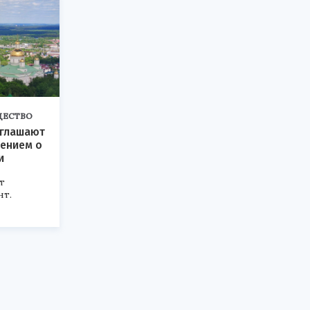
ЩЕСТВО
иглашают
ением о
и
т
т.