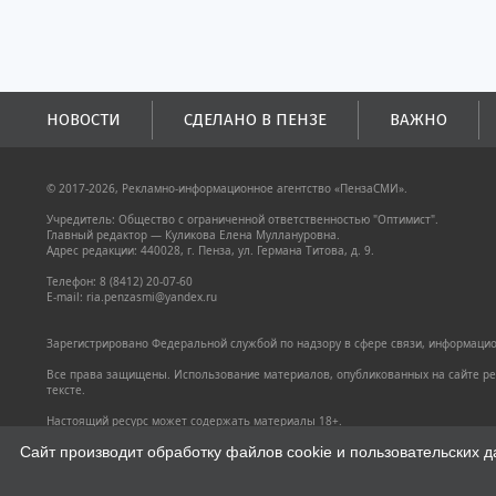
НОВОСТИ
СДЕЛАНО В ПЕНЗЕ
ВАЖНО
© 2017-2026, Рекламно-информационное агентство «ПензаСМИ».
Учредитель: Общество с ограниченной ответственностью "Оптимист".
Главный редактор — Куликова Елена Муллануровна.
Адрес редакции: 440028, г. Пенза, ул. Германа Титова, д. 9.
Телефон: 8 (8412) 20-07-60
E-mail: ria.penzasmi@yandex.ru
Зарегистрировано Федеральной службой по надзору в сфере связи, информацион
Все права защищены. Использование материалов, опубликованных на сайте pen
тексте.
Настоящий ресурс может содержать материалы 18+.
Политика конфиденциальности
Сайт производит обработку файлов cookie и пользовательских д