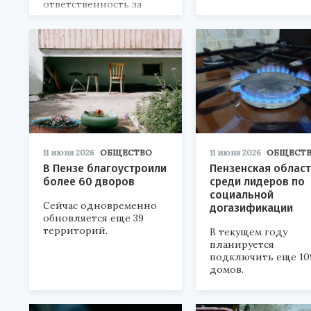
ответственность за
страну.
11 июня 2026
ОБЩЕСТВО
11 июня 2026
ОБЩЕСТ
В Пензе благоустроили
Пензенская област
более 60 дворов
среди лидеров по
социальной
Сейчас одновременно
догазификации
обновляется еще 39
территорий.
В текущем году
планируется
подключить еще 10
домов.