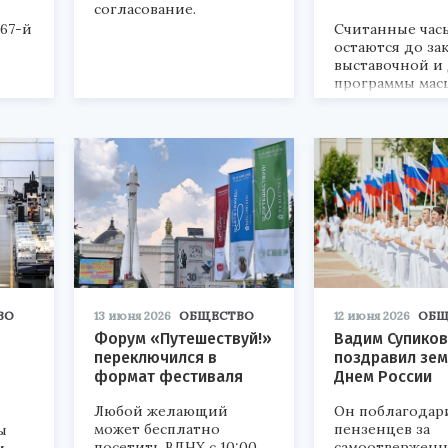
согласование.
 67-й
Считанные час
остаются до за
выставочной и
программы мас
мероприятия н
ВО
13 июня 2026
ОБЩЕСТВО
12 июня 2026
ОБЩ
Форум «Путешествуй!»
Вадим Супиков
переключился в
поздравил зем
формат фестиваля
Днем России
Любой желающий
Он поблагодар
может бесплатно
пензенцев за
ы
посетить ВДНХ с 10:00
самоотверженн