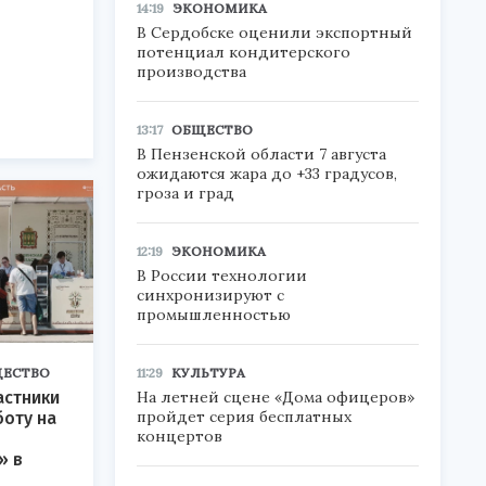
14:19
ЭКОНОМИКА
В Сердобске оценили экспортный
потенциал кондитерского
производства
13:17
ОБЩЕСТВО
В Пензенской области 7 августа
ожидаются жара до +33 градусов,
гроза и град
12:19
ЭКОНОМИКА
В России технологии
синхронизируют с
промышленностью
11:29
КУЛЬТУРА
ЕСТВО
На летней сцене «Дома офицеров»
астники
пройдет серия бесплатных
оту на
концертов
» в