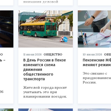
внимания деловой
программы на ВДНХ в
Москве.
ВО
11 июня 2026
ОБЩЕСТВО
10 июня 2026
ОБ
ь –
В День России в Пензе
Пензенские М
изменится схема
меняют режим
движения
Это связано с
общественного
празднованием
транспорта
России.
Жителей города просят
96
учитывать это при
планировании поездок.