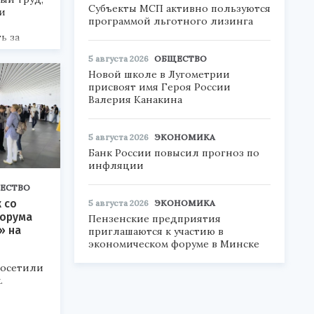
Субъекты МСП активно пользуются
и
программой льготного лизинга
ь за
а.
5 августа 2026
ОБЩЕСТВО
Новой школе в Лугометрии
присвоят имя Героя России
Валерия Канакина
5 августа 2026
ЭКОНОМИКА
Банк России повысил прогноз по
инфляции
ЕСТВО
 со
5 августа 2026
ЭКОНОМИКА
форума
Пензенские предприятия
» на
приглашаются к участию в
экономическом форуме в Минске
посетили
.