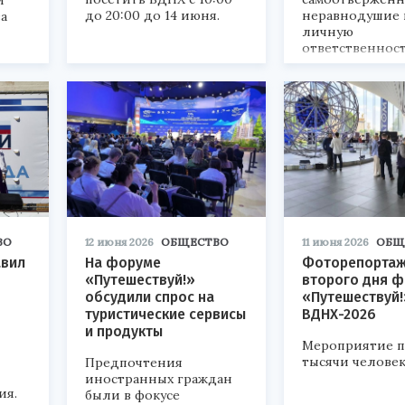
и
до 20:00 до 14 июня.
неравнодушие 
за
личную
ответственност
судьбу Отечеств
ВО
12 июня 2026
ОБЩЕСТВО
11 июня 2026
ОБЩ
авил
На форуме
Фоторепортаж
«Путешествуй!»
второго дня 
обсудили спрос на
«Путешествуй!
туристические сервисы
ВДНХ-2026
и продукты
Мероприятие 
тысячи человек
Предпочтения
иностранных граждан
ия.
были в фокусе