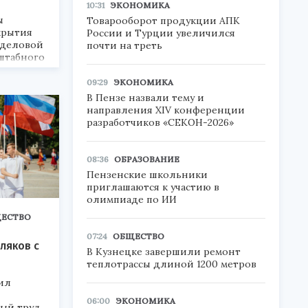
10:31
ЭКОНОМИКА
ы
Товарооборот продукции АПК
крытия
России и Турции увеличился
 деловой
почти на треть
штабного
а ВДНХ.
09:29
ЭКОНОМИКА
В Пензе назвали тему и
направления XIV конференции
разработчиков «СЕКОН-2026»
08:36
ОБРАЗОВАНИЕ
Пензенские школьники
приглашаются к участию в
олимпиаде по ИИ
ЕСТВО
07:24
ОБЩЕСТВО
ляков с
В Кузнецке завершили ремонт
теплотрассы длиной 1200 метров
ил
06:00
ЭКОНОМИКА
ый труд,