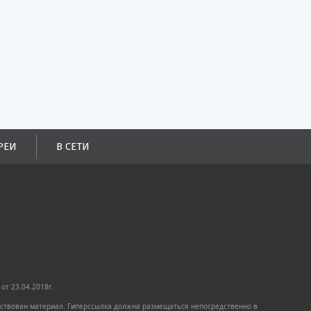
РЕИ
В СЕТИ
от 23.04.2018г.
имствован материал. Гиперссылка должна размещаться непосредственно в