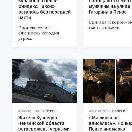
Кулакова в Пензе
сообщают о смерт
«Яндекс. Такси»
мужчины на улице
осталось без передней
Гагарина в Пензе
части
Бригада «скорой» н
смогла помочь.
Происшествие
случилось сегодня
утром.
4 июля 2019
В СЕТИ
4 июля 2019
В СЕТИ
Жители Кузнецка
«Машинка не
Пензенской области
вписалась». Ночью
встревожены черными
Пензе иномарка