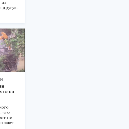
 из
 другую.
ТИ
зе
ят» на
кого
, что
бот не
апывают