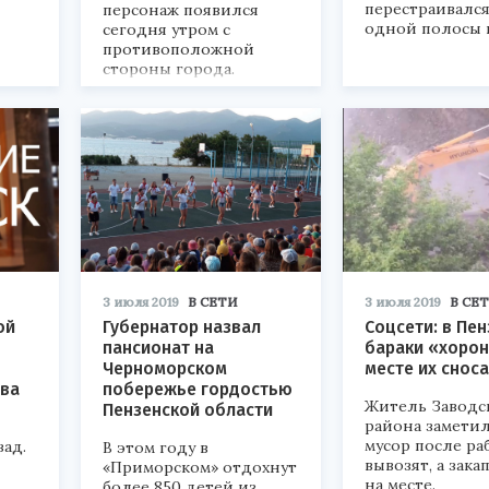
перестраивался
персонаж появился
одной полосы в
сегодня утром с
противоположной
стороны города.
3 июля 2019
В СЕТИ
3 июля 2019
В СЕ
ой
Губернатор назвал
Соцсети: в Пен
пансионат на
бараки «хорон
Черноморском
месте их сноса
ва
побережье гордостью
Житель Заводс
Пензенской области
района заметил
мусор после ра
ад.
В этом году в
вывозят, а зак
«Приморском» отдохнут
на месте.
более 850 детей из