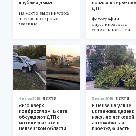
клубами дыма
попала в серьезно
ДТП
На место выдвинулись
четыре пожарные
Фотографии
машины.
опубликованы в
социальной сети.
4 июля 2019
В СЕТИ
3 июля 2019
В СЕТИ
«Его вверх
В Пензе на улице
подбросило». В сети
Богданова дерево
обсуждают ДТП с
накрыло легковой
мотоциклистом в
автомобиль и
Пензенской области
проезжую часть