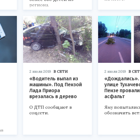
региона.
2 июля 2019
В СЕТИ
2 июля 2019
В СЕ
«Водитель выпал из
«Дождались».
машины». Под Пензой
улице Тухачев
Лада Приора
Пензе провали
врезалась в дерево
асфальт
О ДТП сообщают в
Яму попыталис
соцсети.
обозначить вет
ав