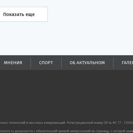
Показать еще
МНЕНИЯ
СПОРТ
ОБ АКТУАЛЬНОМ
ГАЛЕ
ных технологий и массовых коммуникаций. Регистрационный номер ЭЛ № ФС 77 - 72693 
zasmi.ru допускается с обязательной прямой гиперссылкой на страницу, с которой за