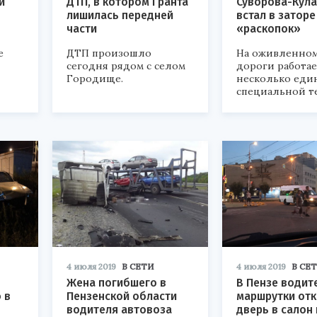
и
ДТП, в котором Гранта
Суворова-Кул
лишилась передней
встал в заторе
части
«раскопок»
е
ДТП произошло
На оживленном
сегодня рядом с селом
дороги работае
Городище.
несколько еди
специальной т
4 июля 2019
В СЕТИ
4 июля 2019
В СЕ
Жена погибшего в
В Пензе водит
 в
Пензенской области
маршрутки от
водителя автовоза
дверь в салон