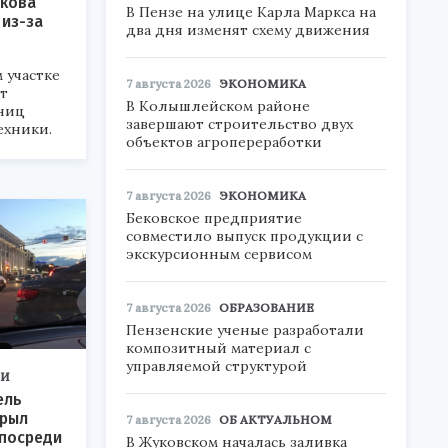
акова
В Пензе на улице Карла Маркса на
 из-за
два дня изменят схему движения
 участке
7 августа 2026
ЭКОНОМИКА
т
В Колышлейском районе
ниц
завершают строительство двух
ехники.
объектов агропереработки
7 августа 2026
ЭКОНОМИКА
Бековское предприятие
совместило выпуск продукции с
экскурсионным сервисом
7 августа 2026
ОБРАЗОВАНИЕ
Пензенские ученые разработали
композитный материал с
управляемой структурой
ТИ
ель
крыл
7 августа 2026
ОБ АКТУАЛЬНОМ
 посреди
В Жуковском началась заливка