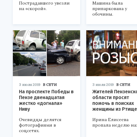
Пострадавшего увезли
Машина была
на «скорой».
припаркована у
обочины.
3 июля 2019
В СЕТИ
3 июля 2019
В СЕТИ
На проспекте Победы в
Жителей Пензенск
Пензе двенадцатая
области просят
жестко «догнала»
помочь в поисках
Ниву
женщины из Ртище
Очевидцы делятся
Ирина Елисеева
фотографиями в
пропала неделю наз
соцсетях.