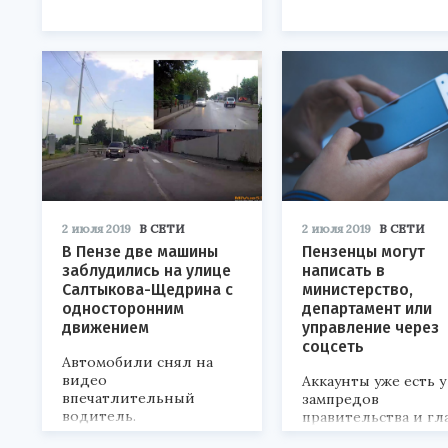
2 июля 2019
В СЕТИ
2 июля 2019
В СЕТИ
В Пензе две машины
Пензенцы могут
заблудились на улице
написать в
Салтыкова-Щедрина с
министерство,
односторонним
департамент или
движением
управление через
соцсеть
Автомобили снял на
видео
Аккаунты уже есть у
впечатлительный
зампредов
водитель.
правительства и гл
министерств.