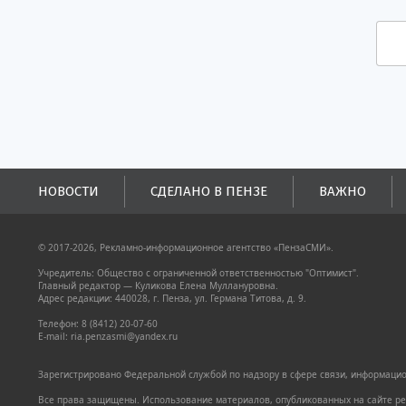
НОВОСТИ
СДЕЛАНО В ПЕНЗЕ
ВАЖНО
© 2017-2026, Рекламно-информационное агентство «ПензаСМИ».
Учредитель: Общество с ограниченной ответственностью "Оптимист".
Главный редактор — Куликова Елена Муллануровна.
Адрес редакции: 440028, г. Пенза, ул. Германа Титова, д. 9.
Телефон: 8 (8412) 20-07-60
E-mail: ria.penzasmi@yandex.ru
Зарегистрировано Федеральной службой по надзору в сфере связи, информацион
Все права защищены. Использование материалов, опубликованных на сайте pen