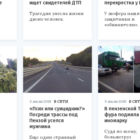
е
ищет свидетелей ДТП
перекрестка у
Трагедия унесла жизни
У шофера нашл
двоих человек.
защитники и
«обвинители».
3 июля 2019
В СЕТИ
3 июля 2019
В СЕ
«Псих или суицидник?»
В пензенской 
Посреди трассы под
фура подмяла
Пензой уселся
иномарку
мужчина
Судя по всему,
большегруз
Еще один странный