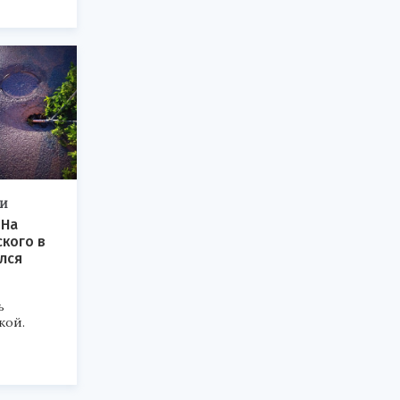
ТИ
 На
ского в
лся
ь
кой.