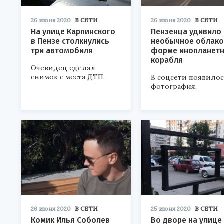
26 июня 2020
В СЕТИ
26 июня 2020
В СЕТИ
На улице Карпинского
Пензенца удивило
в Пензе столкнулись
необычное облако
три автомобиля
форме инопланет
корабля
Очевидец сделал
снимок с места ДТП.
В соцсети появилос
фотография.
26 июня 2020
В СЕТИ
25 июня 2020
В СЕТИ
Комик Илья Соболев
Во дворе на улице