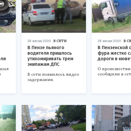
28 июня 2020
В СЕТИ
28 июня 2020
В С
В Пензе пьяного
В Пензенской 
водителя пришлось
фура жестко с
еля
утихомиривать трем
дороги в кюве
экипажам ДПС
азал
О происшестви
й
сообщили в сет
В сети появилось видео
задержания.