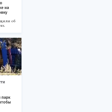
 о
ке на
овку
бщили об
ях.
ЕТИ
 парк
 чтобы