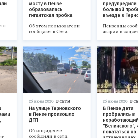
или
мосту в Пензе
предупредили
образовалась
большой проб
гигантская пробка
въезде в Терн
и в
Об этом пользователи
Пензенцы соо
сообщают в Сети.
аварии в соцсет
25 июня 2020
В СЕТИ
25 июня 2020
В С
в
На улице Терновского
В Пензе дети
ками
в Пензе произошло
пробрались в
д
ДТП
неработающий
"Белинского",
Об инциденте
покататься на
сообщили в сети.
ле
аттракционах