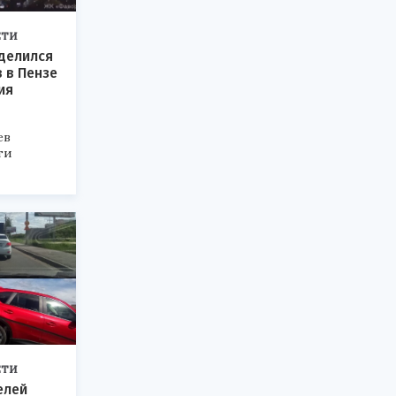
ЕТИ
делился
 в Пензе
ия
ев
ти
ЕТИ
елей