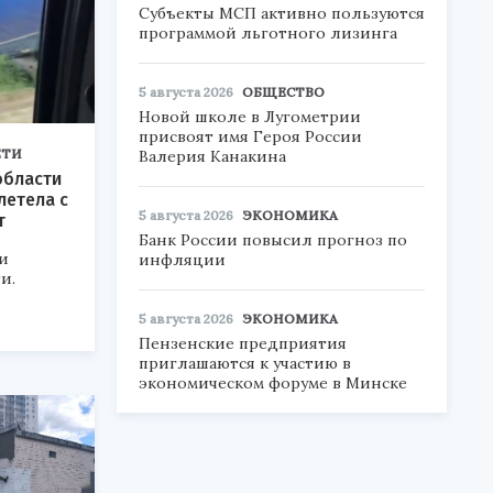
Субъекты МСП активно пользуются
программой льготного лизинга
5 августа 2026
ОБЩЕСТВО
Новой школе в Лугометрии
присвоят имя Героя России
ЕТИ
Валерия Канакина
области
летела с
5 августа 2026
ЭКОНОМИКА
т
Банк России повысил прогноз по
и
инфляции
и.
5 августа 2026
ЭКОНОМИКА
Пензенские предприятия
приглашаются к участию в
экономическом форуме в Минске