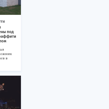
ЕТИ
и
ены под
раффити
лом
зал
дожник
ев в