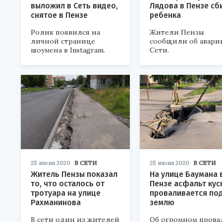
выложил в Сеть видео,
Лядова в Пензе сб
снятое в Пензе
ребенка
Ролик появился на
Жители Пензы
личной странице
сообщили об авари
шоумена в Instagram.
Сети.
25 июня 2020
В СЕТИ
25 июня 2020
В СЕТИ
Житель Пензы показал
На улице Баумана 
то, что осталось от
Пензе асфальт кус
тротуара на улице
проваливается по
Рахманинова
землю
В сети один из жителей
Об огромном прова