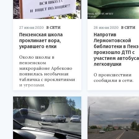
27 июня 2020
В СЕТИ
26 июня 2020
В СЕТИ
Пензенская школа
Напротив
проклинает вора,
Лермонтовской
укравшего елки
библиотеки в Пенз
произошло ДТП с
Около школы в
участием автобуса
пензенском
легковушки
микрорайоне Арбеково
появилась необычная
О происшествии
табличка с проклятиями
сообщили в сети.
и угрозами.