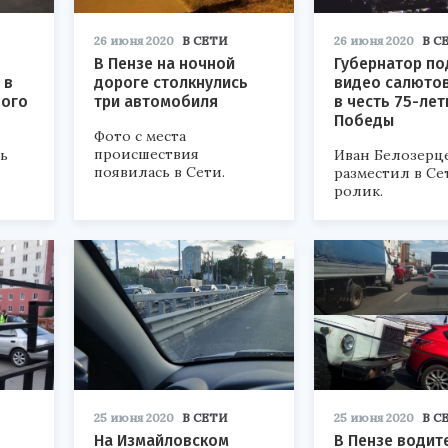
26 июня 2020
В СЕТИ
26 июня 2020
В С
В Пензе на ночной
Губернатор по
 в
дороге столкнулись
видео салютов
ного
три автомобиля
в честь 75-лет
Победы
Фото с места
происшествия
ь
Иван Белозерц
появилась в Сети.
разместил в Се
ролик.
25 июня 2020
В СЕТИ
25 июня 2020
В С
На Измайловском
В Пензе водит