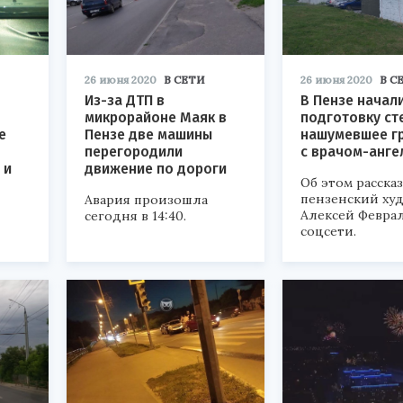
26 июня 2020
В СЕТИ
26 июня 2020
В С
Из-за ДТП в
В Пензе начал
микрорайоне Маяк в
подготовку ст
е
Пензе две машины
нашумевшее г
перегородили
с врачом-анге
 и
движение по дороги
Об этом расска
пензенский ху
Авария произошла
Алексей Феврал
сегодня в 14:40.
соцсети.