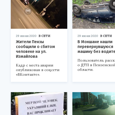
29 июня 2020
В СЕТИ
29 июня 2020
В СЕТИ
Жители Пензы
В Мокшане нашли
сообщили о сбитом
перевернувшуюся
человеке на ул.
машину без водит
Измайлова
Пользователь расск
о ДТП в Пензенско
Кадр с места аварии
области.
опубликован в соцсети
«ВКонтакте».