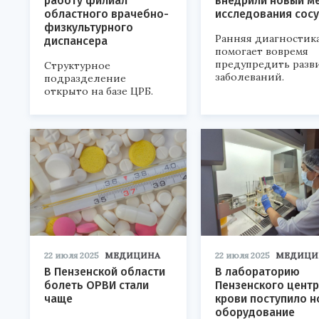
работу филиал
внедрили новый м
областного врачебно-
исследования сос
физкультурного
Ранняя диагностик
диспансера
помогает вовремя
предупредить разв
Структурное
заболеваний.
подразделение
открыто на базе ЦРБ.
22 июля 2025
МЕДИЦИНА
22 июля 2025
МЕДИЦИ
В Пензенской области
В лабораторию
болеть ОРВИ стали
Пензенского цент
чаще
крови поступило н
оборудование