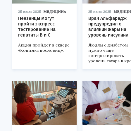
25 июля 2025
МЕДИЦИНА
25 июля 2025
МЕДИЦИ
Пензенцы могут
Врач Альфарадж
пройти экспресс-
предупредил о
тестирование на
влиянии жары на
гепатиты В и С
уровень инсулина
Акция пройдет в сквере
Людям с диабетом
«Копилка пословиц».
нужно чаще
контролировать
уровень сахара в кр