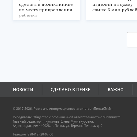
сделать в поликлинике
изделий на сумму
по месту прикрепления
свыше 6 млн рублей
ребенка.
НОВОСТИ
СДЕЛАНО В ПЕНЗЕ
ВАЖНО
© 2017-2026, Рекламно-информационное агентство «ПензаСМИ».
Учредитель: Общество с ограниченной ответственностью "Оптимист".
Главный редактор — Куликова Елена Муллануровна.
Адрес редакции: 440028, г. Пенза, ул. Германа Титова, д. 9.
Телефон: 8 (8412) 20-07-60