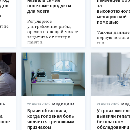
етод
назвали самые
пензенцев обр
удов
полезные продукты
за
для мозга
высокотехнол
а
медицинской
Регулярное
помощью
итие
употребление рыбы,
орехов и овощей может
Таковы данные
защитить от потери
первую полови
памяти.
года.
НА
22 июля 2025
МЕДИЦИНА
21 июля 2025
МЕД
Врачи объяснили,
У троих жител
ра
когда головная боль
выявили гепат
овое
является тревожным
бесплатном
признаком
обследовании