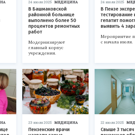
НА
24 июля 2025
МЕДИЦИНА
24 июля 2025
МЕ
В Башмаковской
В Пензе экспре
районной больнице
тестирование 
и
выполнено более 50
гепатит помог
процентов ремонтных
выявить 4 зар
работ
Мероприятие 
с начала июля.
Модернизируют
главный корпус
учреждения.
НА
23 июля 2025
МЕДИЦИНА
22 июля 2025
МЕ
нице
Пензенские врачи
Свыше 3 тысяч