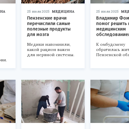
НА
25 июля 2025
МЕДИЦИНА
25 июля 2025
МЕ
Пензенские врачи
Владимир Фом
перечислили самые
помог решить 
полезные продукты
медицинским
для мозга
обследование
Медики напомнили,
К омбудсмену
какой рацион важен
обратилась жи
для нервной системы.
Пензенской обл
ови.