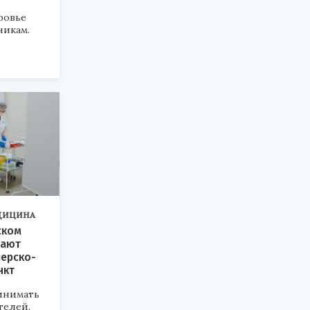
ровье
никам.
ДИЦИНА
ском
вают
ерско-
нкт
инимать
телей.