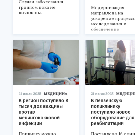
Случаи заболевания
гриппом пока не
Модернизация
выявлены.
направлена на
ускорение процесс
исследования и
обеспечение
безопасности.
21 июля 2025
МЕДИЦИНА
21 июля 2025
МЕДИЦИ
В регион поступило 8
В пензенскую
тысяч доз вакцины
поликлинику
против
поступило новое
менингококковой
оборудование для
инфекции
реабилитации
Прививку можно
Поставлено 16 еди