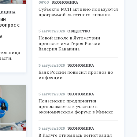
06:00
ЭКОНОМИКА
Субъекты МСП активно пользуются
ДИЦИНА
программой льготного лизинга
ин
вопрос с
5 августа 2026
ОБЩЕСТВО
м
Новой школе в Лугометрии
присвоят имя Героя России
Валерия Канакина
тельница
асти.
5 августа 2026
ЭКОНОМИКА
Банк России повысил прогноз по
инфляции
5 августа 2026
ЭКОНОМИКА
Пензенские предприятия
приглашаются к участию в
экономическом форуме в Минске
5 августа 2026
ЭКОНОМИКА
В Калуге открылась регистрация