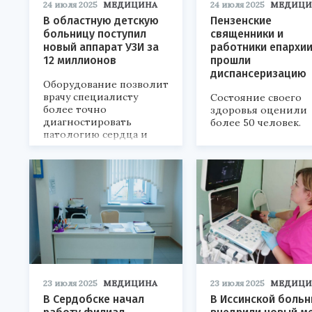
24 июля 2025
МЕДИЦИНА
24 июля 2025
МЕДИЦИ
В областную детскую
Пензенские
больницу поступил
священники и
новый аппарат УЗИ за
работники епархи
12 миллионов
прошли
диспансеризацию
Оборудование позволит
врачу специалисту
Состояние своего
более точно
здоровья оценили
диагностировать
более 50 человек.
патологию сердца и
сосудов.
23 июля 2025
МЕДИЦИНА
23 июля 2025
МЕДИЦИ
В Сердобске начал
В Иссинской боль