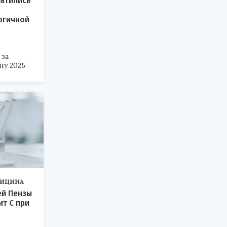
атились
огичной
 за
ну 2025
ИЦИНА
ей Пензы
ит С при