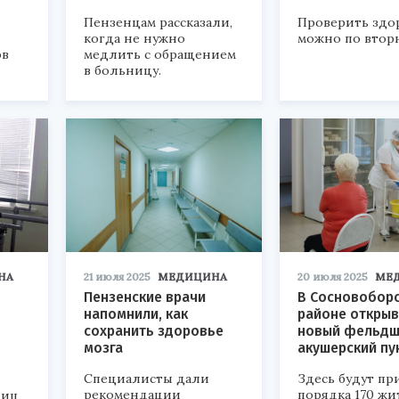
Пензенцам рассказали,
Проверить здо
когда не нужно
можно по втор
ов
медлить с обращением
в больницу.
НА
21 июля 2025
МЕДИЦИНА
20 июля 2025
МЕ
Пензенские врачи
В Сосновобор
напомнили, как
районе откры
сохранить здоровье
новый фельдш
мозга
акушерский пу
Специалисты дали
Здесь будут пр
рекомендации
порядка 170 жи
ниц