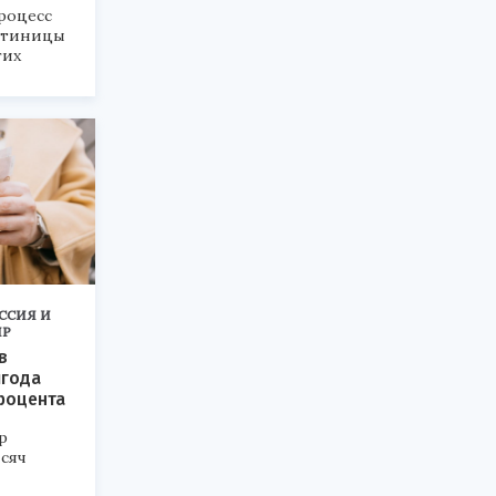
роцесс
остиницы
гих
ССИЯ И
Р
в
лгода
процента
р
ысяч