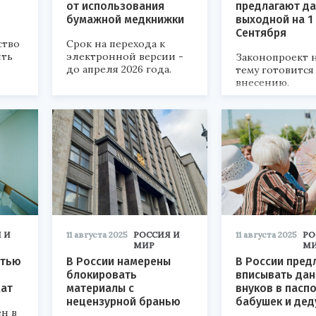
от использования
предлагают да
бумажной медкнижки
выходной на 1
Сентября
ство
Срок на перехода к
ить
электронной версии -
Законопроект н
до апреля 2026 года.
тему готовится
внесению.
 И
11 августа 2025
РОССИЯ И
11 августа 2025
РО
МИР
М
стью
В России намерены
В России пре
блокировать
вписывать да
ат
материалы с
внуков в пасп
нецензурной бранью
бабушек и дед
н в