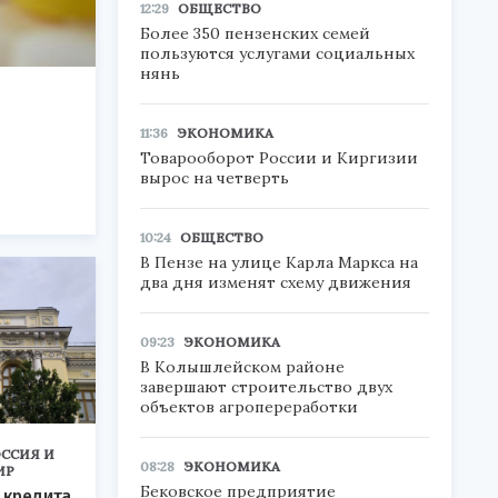
12:29
ОБЩЕСТВО
Более 350 пензенских семей
пользуются услугами социальных
нянь
11:36
ЭКОНОМИКА
Товарооборот России и Киргизии
вырос на четверть
10:24
ОБЩЕСТВО
В Пензе на улице Карла Маркса на
два дня изменят схему движения
09:23
ЭКОНОМИКА
В Колышлейском районе
завершают строительство двух
объектов агропереработки
ССИЯ И
08:28
ЭКОНОМИКА
ИР
Бековское предприятие
 кредита