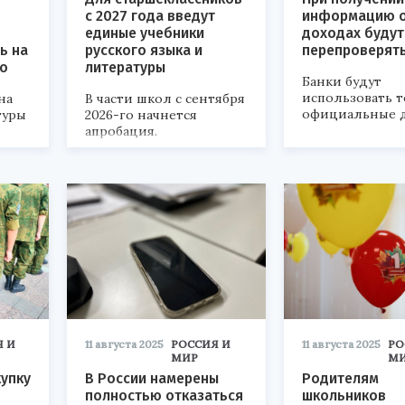
с 2027 года введут
информацию 
единые учебники
доходах будут
ь на
русского языка и
перепроверят
но
литературы
Банки будут
использовать 
на
В части школ с сентября
официальные 
туры
2026-го начнется
апробация.
Я И
11 августа 2025
РОССИЯ И
11 августа 2025
РО
МИР
М
купку
В России намерены
Родителям
полностью отказаться
школьников