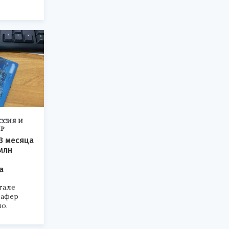
ССИЯ И
Р
 3 месяца
млн
а
тале
 афер
о.