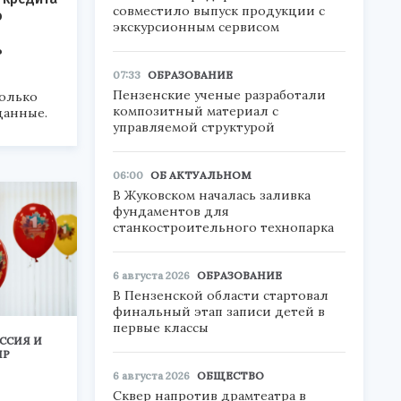
совместило выпуск продукции с
о
экскурсионным сервисом
ь
07:33
ОБРАЗОВАНИЕ
Пензенские ученые разработали
только
композитный материал с
данные.
управляемой структурой
06:00
ОБ АКТУАЛЬНОМ
В Жуковском началась заливка
фундаментов для
станкостроительного технопарка
6 августа 2026
ОБРАЗОВАНИЕ
В Пензенской области стартовал
финальный этап записи детей в
первые классы
ССИЯ И
ИР
6 августа 2026
ОБЩЕСТВО
Сквер напротив драмтеатра в