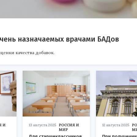
ечень назначаемых врачами БАДов
ценки качества добавок.
Я И
13 августа 2025
РОССИЯ И
12 августа 2025
РО
МИР
М
Для старшеклассников
При получении