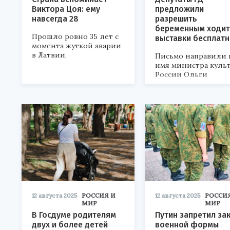
Виктора Цоя: ему
предложили
навсегда 28
разрешить
беременным ходит
Прошло ровно 35 лет с
выставки бесплат
момента жуткой аварии
в Латвии.
Письмо направили 
имя министра куль
России Ольги
Любимовой.
12 августа 2025
РОССИЯ И
12 августа 2025
РОССИ
МИР
МИР
В Госдуме родителям
Путин запретил за
двух и более детей
военной формы