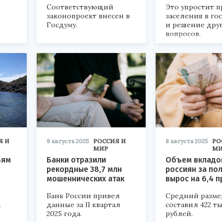
Соответствующий
Это упростит п
законопроект внесен в
заселения в г
Госдуму.
и решение дру
вопросов.
Я И
9 августа 2025
РОССИЯ И
8 августа 2025
РО
МИР
МИ
ьям
Банки отразили
Объем вкладо
рекордные 38,7 млн
россиян за по
мошеннических атак
вырос на 6,4 
Банк России привел
Средний разме
данные за II квартал
составил 422 т
а
2025 года.
рублей.