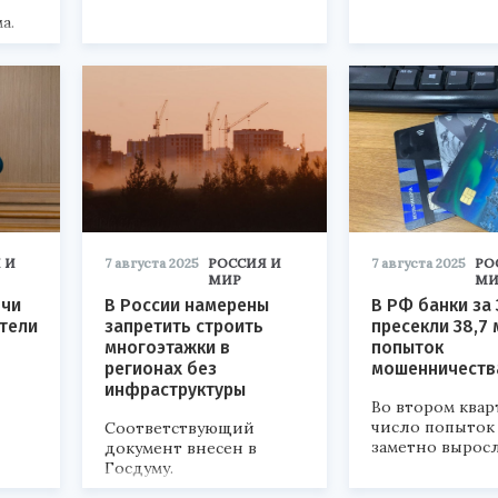
а.
 И
7 августа 2025
РОССИЯ И
7 августа 2025
РО
МИР
МИ
очи
В России намерены
В РФ банки за
тели
запретить строить
пресекли 38,7 
многоэтажки в
попыток
регионах без
мошенничеств
инфраструктуры
Во втором квар
число попыток
Соответствующий
заметно выросл
документ внесен в
Госдуму.