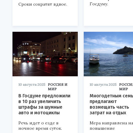
Госдуму.
Сроки сократят вдвое.
10 августа 2025
РОССИЯ И
10 августа 2025
РОССИ
МИР
МИР
В Госдуме предложили
Многодетным сем
в 10 раз увеличить
предлагают
штрафы за шумные
возмещать часть
авто и мотоциклы
затрат на отдых
Речь идет о езде в
Мера направлена н
ночное время суток.
повышение