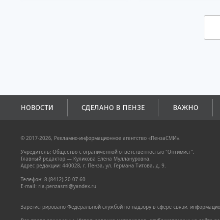
НОВОСТИ
СДЕЛАНО В ПЕНЗЕ
ВАЖНО
© 2017-2026, Рекламно-информационное агентство «ПензаСМИ».
Учредитель: Общество с ограниченной ответственностью "Оптимист".
Главный редактор — Куликова Елена Муллануровна.
Адрес редакции: 440028, г. Пенза, ул. Германа Титова, д. 9.
Телефон: 8 (8412) 20-07-60
E-mail: ria.penzasmi@yandex.ru
Зарегистрировано Федеральной службой по надзору в сфере связи, информацион