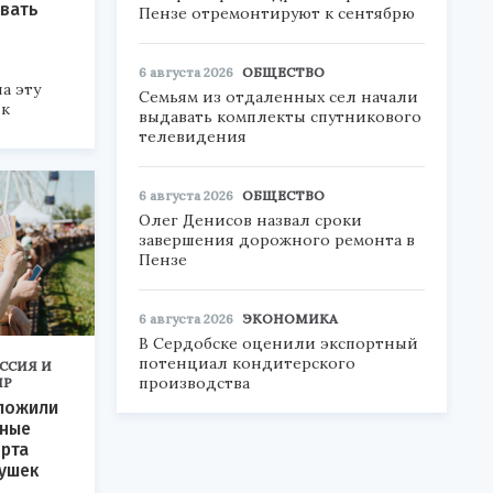
вать
Пензе отремонтируют к сентябрю
6 августа 2026
ОБЩЕСТВО
а эту
Семьям из отдаленных сел начали
 к
выдавать комплекты спутникового
телевидения
6 августа 2026
ОБЩЕСТВО
Олег Денисов назвал сроки
завершения дорожного ремонта в
Пензе
6 августа 2026
ЭКОНОМИКА
В Сердобске оценили экспортный
потенциал кондитерского
ССИЯ И
производства
ИР
дложили
нные
орта
ушек