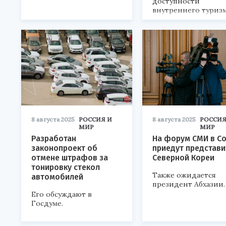
доступности
внутреннего туризм
8 августа 2025
РОССИЯ И
8 августа 2025
РОССИЯ
МИР
МИР
Разработан
На форум СМИ в С
законопроект об
приедут представи
отмене штрафов за
Северной Кореи
тонировку стекол
Также ожидается
автомобилей
президент Абхазии.
Его обсуждают в
Госдуме.