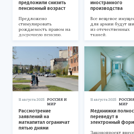
предложили снизить
иностранного
пенсионный возраст
производства
Предложено
Все вещевое имуще
стимулировать
для армии будут ш
рождаемость правом на
из отечественных
досрочную пенсию.
тканей.
11 августа 2025
РОССИЯ И
11 августа 2025
РОССИЯ
МИР
МИР
Рассмотрение
Медкнижки полно
заявлений на
переведут в
маткапитал ограничат
электронный форм
пятью днями
Законопроект внесе