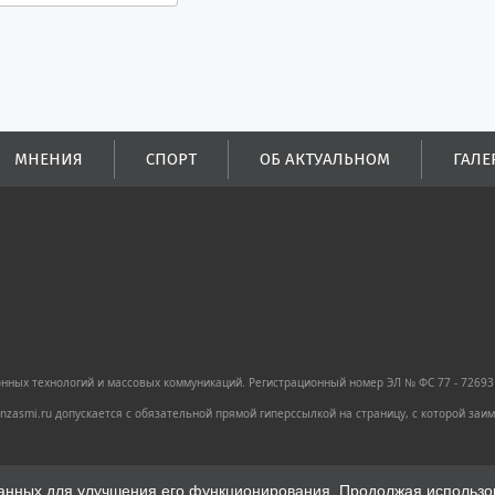
МНЕНИЯ
СПОРТ
ОБ АКТУАЛЬНОМ
ГАЛЕ
ных технологий и массовых коммуникаций. Регистрационный номер ЭЛ № ФС 77 - 72693 
zasmi.ru допускается с обязательной прямой гиперссылкой на страницу, с которой за
анных для улучшения его функционирования. Продолжая использова