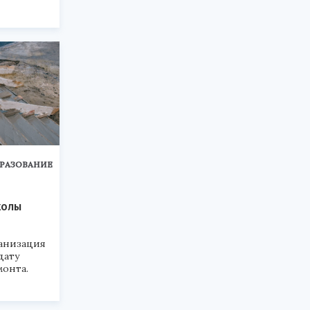
РАЗОВАНИЕ
колы
анизация
дату
монта.