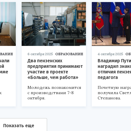
ОВАНИЕ
6 октября 2025
ОБРАЗОВАНИЕ
4 октября 2025
ОБ
чали
Два пензенских
Владимир Пути
ой
предприятия принимают
наградил знак
амме
участие в проекте
отличия пензе
»
«Больше, чем работа»
педагога
Молодежь познакомится
Почетную нагр
х
с производствами 7-8
получила Свет
октября.
Степанова.
Показать еще