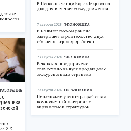
В Пензе на улице Карла Маркса на
два дня изменят схему движения
едложат
 вопросов.
7 августа 2026
ЭКОНОМИКА
В Колышлейском районе
завершают строительство двух
объектов агропереработки
7 августа 2026
ЭКОНОМИКА
Бековское предприятие
совместило выпуск продукции с
экскурсионным сервисом
7 августа 2026
ОБРАЗОВАНИЕ
РАЗОВАНИЕ
Пензенские ученые разработали
 с
композитный материал с
Дневника
управляемой структурой
нзенской
атно
ся 2-5