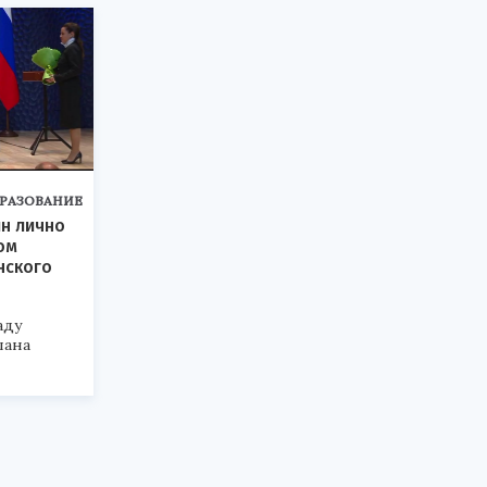
РАЗОВАНИЕ
н лично
ом
нского
аду
лана