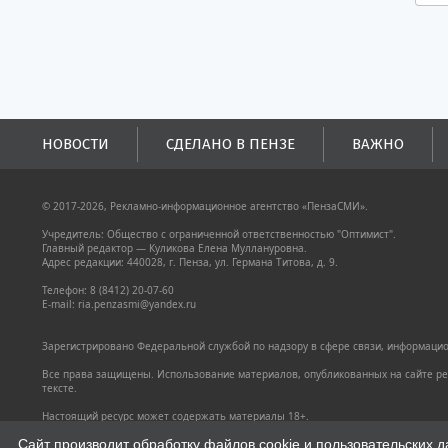
НОВОСТИ
СДЕЛАНО В ПЕНЗЕ
ВАЖНО
© 2017-2026, Рекламно-информационное агентство «ПензаСМИ».
Учредитель: Общество с ограниченной ответственностью "Оптимист".
Главный редактор — Куликова Елена Муллануровна.
Адрес редакции: 440028, г. Пенза, ул. Германа Титова, д. 9.
Телефон: 8 (8412) 20-07-60
E-mail: ria.penzasmi@yandex.ru
Зарегистрировано Федеральной службой по надзору в сфере связи, информацион
Все права защищены. Использование материалов, опубликованных на сайте pen
тексте.
Настоящий ресурс может содержать материалы 18+.
Политика конфиденциальности
Сайт производит обработку файлов cookie и пользовательских д