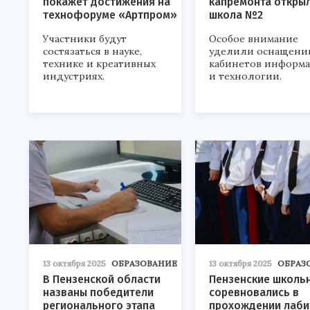
покажет достижения на
капремонта откры
технофоруме «Артпром»
школа №2
Участники будут
Особое внимание
состязаться в науке,
уделили оснащени
технике и креативных
кабинетов информ
индустриях.
и технологии.
13 октября 2025
ОБРАЗОВАНИЕ
13 октября 2025
ОБРАЗ
В Пензенской области
Пензенские школь
названы победители
соревновались в
регионального этапа
прохождении лаби