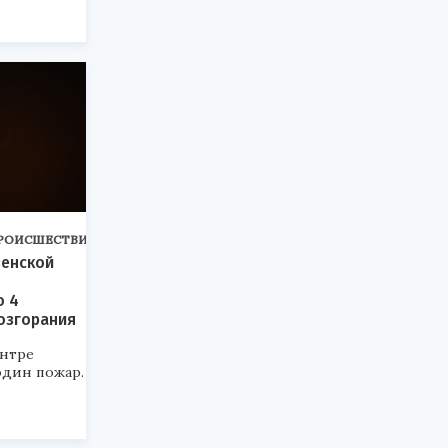
РОИСШЕСТВИЯ
зенской
о 4
озгорания
ентре
один пожар.