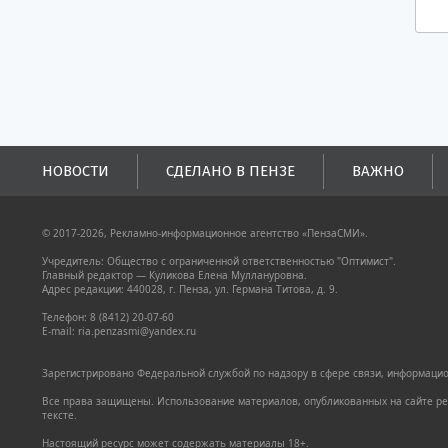
НОВОСТИ
СДЕЛАНО В ПЕНЗЕ
ВАЖНО
© 2017-2026, Рекламно-информационное агентство «ПензаСМИ».
Учредитель: Общество с ограниченной ответственностью "Оптимист".
Главный редактор — Куликова Елена Муллануровна.
Адрес редакции: 440028, г. Пенза, ул. Германа Титова, д. 9.
Телефон: 8 (8412) 20-07-60
E-mail: ria.penzasmi@yandex.ru
Зарегистрировано Федеральной службой по надзору в сфере связи, информацион
Все права защищены. Использование материалов, опубликованных на сайте pen
тексте.
Настоящий ресурс может содержать материалы 18+.