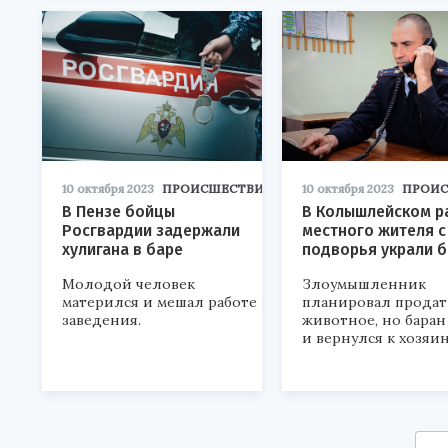
10 октября 2023
ПРОИСШЕСТВИЯ
10 октября 2023
ПРОИ
В Пензе бойцы
В Колышлейском р
Росгвардии задержали
местного жителя с
хулигана в баре
подворья украли 
Молодой человек
Злоумышленник
матерился и мешал работе
планировал продат
заведения.
животное, но баран
и вернулся к хозяин