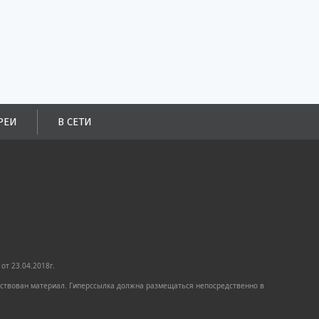
РЕИ
В СЕТИ
от 23.04.2018г.
имствован материал. Гиперссылка должна размещаться непосредственно в