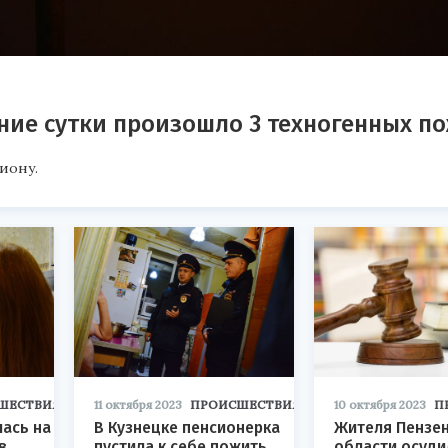
дние сутки произошло 3 техногенных п
иону.
ШЕСТВИЯ
11 октября 2023
ПРОИСШЕСТВИЯ
10 октября 2023
П
ась на
В Кузнецке пенсионерка
Жителя Пензе
в,
пустила к себе пожить
области осуди