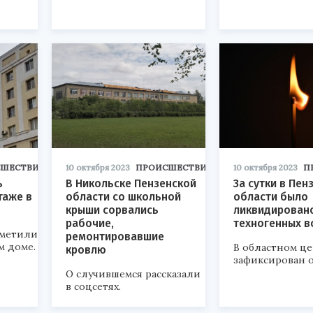
СШЕСТВИЯ
10 октября 2023
ПРОИСШЕСТВИЯ
10 октября 2023
П
ь
В Никольске Пензенской
За сутки в Пен
таже в
области со школьной
области было
крыши сорвались
ликвидирован
рабочие,
техногенных в
аметили
ремонтировавшие
м доме.
В областном ц
кровлю
зафиксирован 
О случившемся рассказали
в соцсетях.