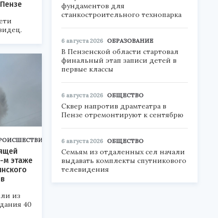
 Пензе
фундаментов для
станкостроительного технопарка
ети
видец.
6 августа 2026
ОБРАЗОВАНИЕ
В Пензенской области стартовал
финальный этап записи детей в
первые классы
6 августа 2026
ОБЩЕСТВО
Сквер напротив драмтеатра в
Пензе отремонтируют к сентябрю
РОИСШЕСТВИЯ
6 августа 2026
ОБЩЕСТВО
рящей
Семьям из отдаленных сел начали
3-м этаже
выдавать комплекты спутникового
телевидения
инского
ов
ли из
дания 40