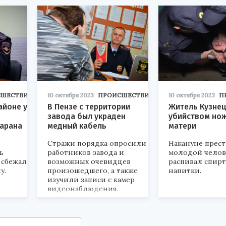
СШЕСТВИЯ
10 октября 2023
ПРОИСШЕСТВИЯ
10 октября 2023
П
айоне у
В Пензе с территории
Житель Кузнец
завода был украден
убийством но
барана
медный кабель
матери
Стражи порядка опросили
Накануне прес
ь
работников завода и
молодой челов
 сбежал
возможных очевидцев
распивал спир
у.
произошедшего, а также
напитки.
изучили записи с камер
видеонаблюдения.