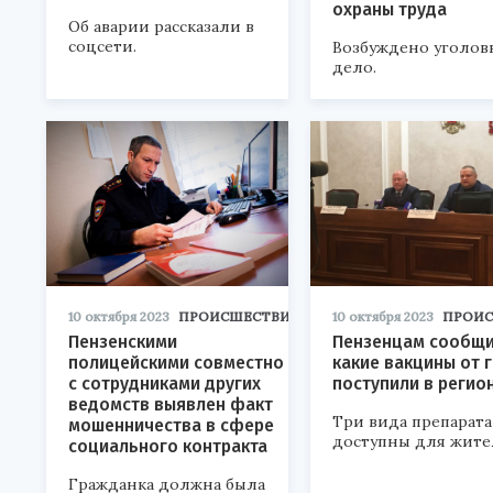
охраны труда
Об аварии рассказали в
соцсети.
Возбуждено уголов
дело.
10 октября 2023
ПРОИСШЕСТВИЯ
10 октября 2023
ПРОИ
Пензенскими
Пензенцам сообщи
полицейскими совместно
какие вакцины от 
с сотрудниками других
поступили в регио
ведомств выявлен факт
Три вида препарата
мошенничества в сфере
доступны для жите
социального контракта
Гражданка должна была