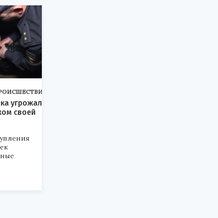
РОИСШЕСТВИЯ
ка угрожал
жом своей
тупления
ек
тные