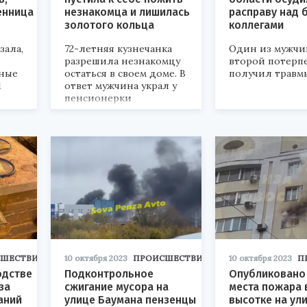
енница
незнакомца и лишилась
расправу над
золотого кольца
коллегами
зала,
72-летняя кузнечанка
Один из мужчи
разрешила незнакомцу
второй потерп
ные
остаться в своем доме. В
получил травм
1
ответ мужчина украл у
пенсионерки
драгоценность.
СШЕСТВИЯ
10 октября 2023
ПРОИСШЕСТВИЯ
10 октября 2023
П
одстве
Подконтрольное
Опубликовано 
за
сжигание мусора на
места пожара 
аний
улице Баумана пензенцы
высотке на ул