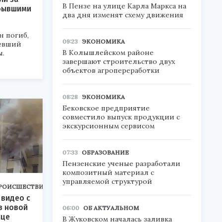
В Пензе на улице Карла Маркса на
 бывшими
два дня изменят схему движения
н погиб,
09:23
ЭКОНОМИКА
евший
В Колышлейском районе
ы.
завершают строительство двух
объектов агропереработки
08:28
ЭКОНОМИКА
Бековское предприятие
совместило выпуск продукции с
экскурсионным сервисом
07:33
ОБРАЗОВАНИЕ
Пензенские ученые разработали
композитный материал с
управляемой структурой
РОИСШЕСТВИЯ
видео с
в новой
06:00
ОБ АКТУАЛЬНОМ
ице
В Жуковском началась заливка