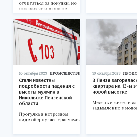
отчитаться за покупки, но
никаких чеков она не
предоставила.
10 октября 2023
ПРОИСШЕСТВИЯ
10 октября 2023
ПРОИ
Стали известны
В Пензе загорелас
подробности падения с
квартира на 13-м э
высоты мужчин в
новой высотке
Никольске Пензенской
Местные жители з
области
задымление в ново
Прогулка в нетрезвом
виде обернулась травмами.