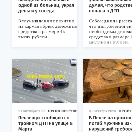
одной из больниц, украл
думая, что родств
деньги у соседа
попала в ДТП
Злоумышленник похитил
Собеседница расска
из кармана брюк денежные
что для лечения ей
средства в размере 45
необходимы денеж
тысяч рублей.
средства в размере 
миллиона рублей.
10 октября 2023
ПРОИСШЕСТВИЯ
10 октября 2023
ПРОИ
Пензенцы сообщают о
В Пензе на произв
тройном ДТП на улице 8
погиб мужчина из-
Марта
нарушений требов