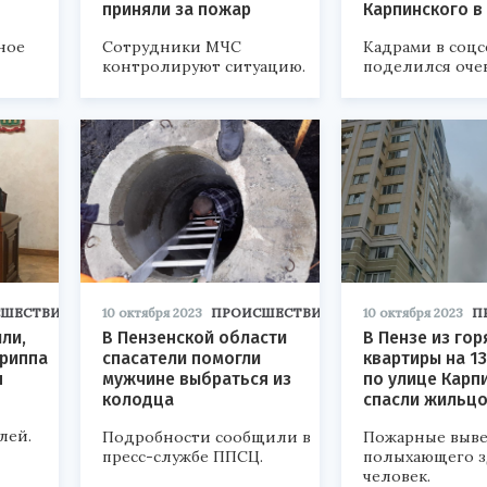
приняли за пожар
Карпинского в
ное
Сотрудники МЧС
Кадрами в соцс
контролируют ситуацию.
поделился оче
СШЕСТВИЯ
10 октября 2023
ПРОИСШЕСТВИЯ
10 октября 2023
П
ли,
В Пензенской области
В Пензе из го
гриппа
спасатели помогли
квартиры на 1
н
мужчине выбраться из
по улице Карп
колодца
спасли жильц
лей.
Подробности сообщили в
Пожарные выве
пресс-службе ППСЦ.
полыхающего з
человек.