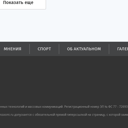
Показать еще
МНЕНИЯ
СПОРТ
ОБ АКТУАЛЬНОМ
ГАЛЕ
ных технологий и массовых коммуникаций. Регистрационный номер ЭЛ № ФС 77 - 72693 
zasmi.ru допускается с обязательной прямой гиперссылкой на страницу, с которой за