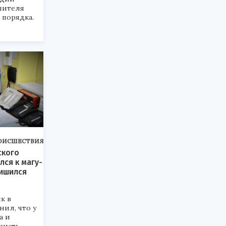
шителя
 порядка.
ОИСШЕСТВИЯ
ского
лся к магу-
лишился
к в
нил, что у
а и