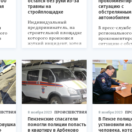
100
остался без руки из-за
прокомментир
ая
травмы на
ситуацию с
стройплощадке
обстрелянным 
автомобилем
Индивидуальный
предприниматель, на
я
В пресс-службе
строительной площадке
ого
региональног
которого произошел
в
прокомментир
жуткий инцидент, хотел
ситуацию с об
сокрыть факт
автомобилем в
трудоустройства
пострадавшего, однако суд
взыскал с него
компенсацию морального
вреда в размере 1 млн
рублей.
ЕСТВИЯ
8 ноября 2023
ПРОИСШЕСТВИЯ
8 ноября 2023
ПР
Пензенские спасатели
В Пензе полиц
ковушка
помогли полиции попасть
установили м
»
в квартиру в Арбеково
человека, кот