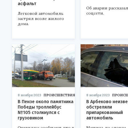
асфальт
Об аварии рассказал
соцсети.
Легковой автомобиль
застрял возле жилого
дома.
8 ноября 2023
ПРОИСШЕСТВИЯ
8 ноября 2023
ПРОИСШ
В Пензе около памятника
В Арбеково неизв
Победы троллейбус
обстреляли
№105 столкнулся с
припаркованный
грузовиком
автомобиль
Очевидцы сообщают, что в
Машина, по словам