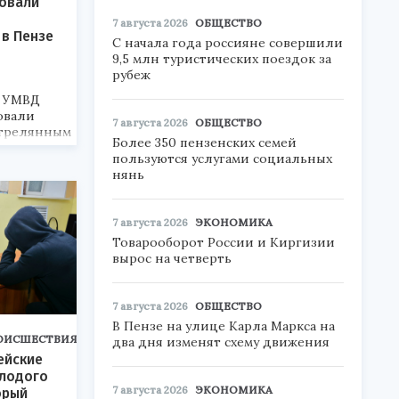
овали
7 августа 2026
ОБЩЕСТВО
в Пензе
С начала года россияне совершили
9,5 млн туристических поездок за
рубеж
о УМВД
овали
7 августа 2026
ОБЩЕСТВО
стрелянным
Более 350 пензенских семей
 Пензе.
пользуются услугами социальных
нянь
7 августа 2026
ЭКОНОМИКА
Товарооборот России и Киргизии
вырос на четверть
7 августа 2026
ОБЩЕСТВО
В Пензе на улице Карла Маркса на
ОИСШЕСТВИЯ
два дня изменят схему движения
ейские
олодого
7 августа 2026
ЭКОНОМИКА
орый