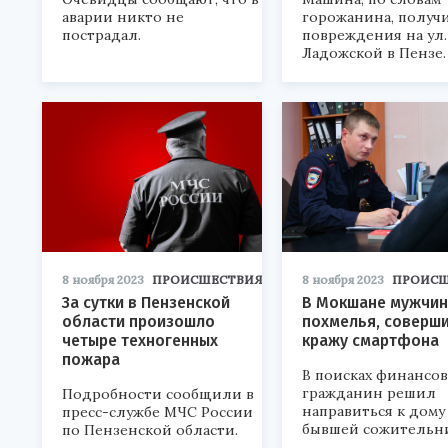
аварии никто не
горожанина, получ
пострадал.
повреждения на ул.
Ладожской в Пензе.
8 ноября 2023
ПРОИСШЕСТВИЯ
8 ноября 2023
ПРОИСШ
За сутки в Пензенской
В Мокшане мужчин
области произошло
похмелья, соверш
четыре техногенных
кражу смартфона
пожара
В поисках финансов
гражданин решил
Подробности сообщили в
направиться к дому
пресс-службе МЧС России
бывшей сожительн
по Пензенской области.