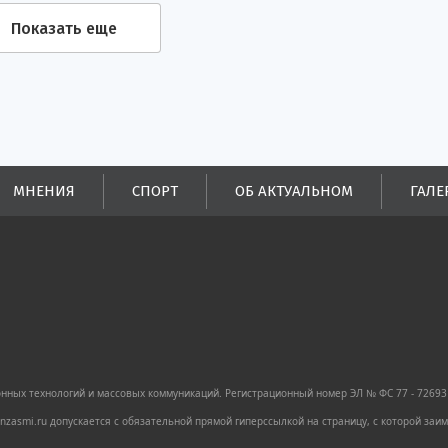
Показать еще
МНЕНИЯ
СПОРТ
ОБ АКТУАЛЬНОМ
ГАЛЕ
ных технологий и массовых коммуникаций. Регистрационный номер ЭЛ № ФС 77 - 72693 
zasmi.ru допускается с обязательной прямой гиперссылкой на страницу, с которой за