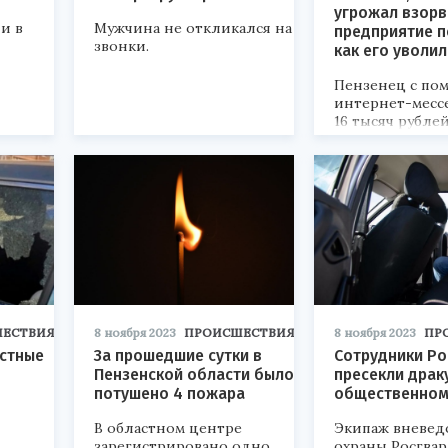
угрожал взорв
и в
Мужчина не откликался на
предприятие п
звонки.
как его уволил
Пензенец с по
интернет-месс
16 тысяч рублей
анонимный зво
угрозами распр
заведомо ложн
информацией о
терроризма.
ЕСТВИЯ
8 ноября 2023
ПРОИСШЕСТВИЯ
8 ноября 2023
ПР
естные
За прошедшие сутки в
Сотрудники Ро
Пензенской области было
пресекли драк
потушено 4 пожара
общественном
В областном центре
Экипаж вневед
зарегистрировано одно
охраны Росгва