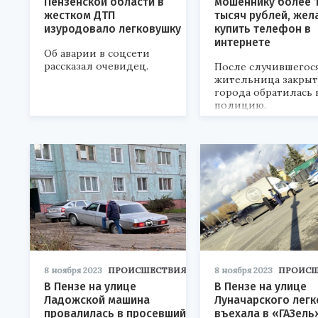
Пензенской области в
мошеннику более 
жестком ДТП
тысяч рублей, жел
изуродовало легковушку
купить телефон в
интернете
Об аварии в соцсети
рассказал очевидец.
После случившегос
жительница закрыт
города обратилась 
полицию.
8 ноября 2023
ПРОИСШЕСТВИЯ
8 ноября 2023
ПРОИСШ
В Пензе на улице
В Пензе на улице
Ладожской машина
Луначарского лег
провалилась в просевший
въехала в «ГАЗель