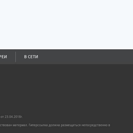
РЕИ
В СЕТИ
от 23.04.2018г.
имствован материал. Гиперссылка должна размещаться непосредственно в