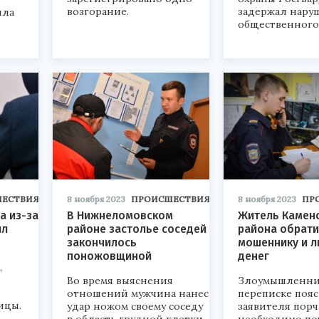
возгорание.
задержал нару
ила
общественного
ЕСТВИЯ
8 ноября 2023
ПРОИСШЕСТВИЯ
8 ноября 2023
ПР
а из-за
В Нижнеломовском
Житель Камен
ил
районе застолье соседей
района обрати
закончилось
мошеннику и 
поножовщиной
денег
,
Во время выяснения
Злоумышленни
отношений мужчина нанес
переписке пояс
ицы.
удар ножом своему соседу
заявителя порч