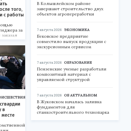
В Колышлейском районе
ать
завершают строительство двух
осле того,
объектов агропереработки
и с работы
мощью
7 августа 2026
ЭКОНОМИКА
енджера за
 заказал
Бековское предприятие
нок с
совместило выпуск продукции с
авы и
экскурсионным сервисом
ой
б акте
7 августа 2026
ОБРАЗОВАНИЕ
Пензенские ученые разработали
композитный материал с
управляемой структурой
7 августа 2026
ОБ АКТУАЛЬНОМ
ОИСШЕСТВИЯ
В Жуковском началась заливка
сгвардии
фундаментов для
у в
станкостроительного технопарка
 месте
омственной
рдии