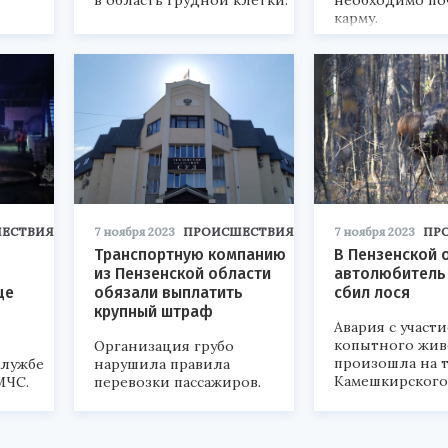
в область грудной клетки.
необходимо по
карму.
ЕСТВИЯ
7 ноября 2023
ПРОИСШЕСТВИЯ
7 ноября 2023
ПР
Транспортную компанию
В Пензенской 
из Пензенской области
автолюбитель
це
обязали выплатить
сбил лося
крупный штраф
Авария с участ
копытного жив
Организация грубо
произошла на 
службе
нарушила правила
Камешкирского
МЧС.
перевозки пассажиров.