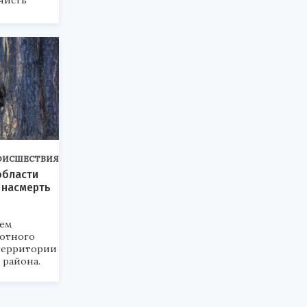
чисть
ОИСШЕСТВИЯ
области
 насмерть
ием
отного
территории
 района.