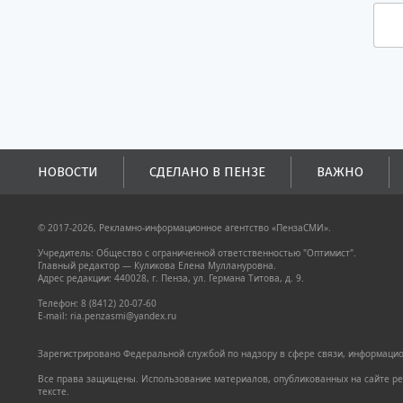
НОВОСТИ
СДЕЛАНО В ПЕНЗЕ
ВАЖНО
© 2017-2026, Рекламно-информационное агентство «ПензаСМИ».
Учредитель: Общество с ограниченной ответственностью "Оптимист".
Главный редактор — Куликова Елена Муллануровна.
Адрес редакции: 440028, г. Пенза, ул. Германа Титова, д. 9.
Телефон: 8 (8412) 20-07-60
E-mail: ria.penzasmi@yandex.ru
Зарегистрировано Федеральной службой по надзору в сфере связи, информацион
Все права защищены. Использование материалов, опубликованных на сайте pen
тексте.