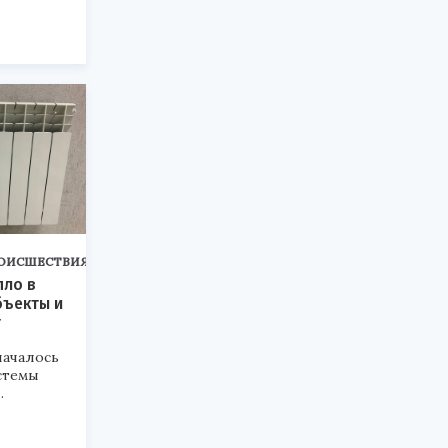
ОИСШЕСТВИЯ
пло в
бъекты и
т
началось
стемы
.