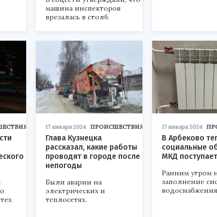
машина инспекторов
врезалась в столб.
ШЕСТВИЯ
17 января 2024
ПРОИСШЕСТВИЯ
17 января 2024
ПР
сти
Глава Кузнецка
В Арбеково те
рассказал, какие работы
социальные о
еского
проводят в городе после
МКД поступае
непогоды
Ранним утром 
заполнение си
и
Были аварии на
водоснабжения
но
электрических и
тех
теплосетях.