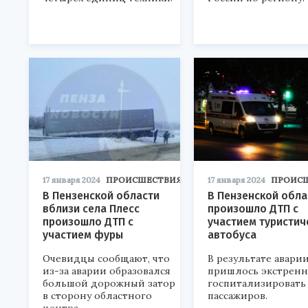
17 января 2024
ПРОИСШЕСТВИЯ
17 января 2024
ПРОИС
В Пензенской области
В Пензенской обла
вблизи села Плесс
произошло ДТП с
произошло ДТП с
участием туристич
участием фуры
автобуса
Очевидцы сообщают, что
В результате авари
из-за аварии образовался
пришлось экстрен
большой дорожный затор
госпитализировать 
в сторону областного
пассажиров.