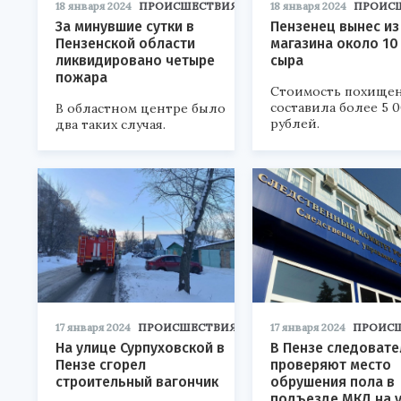
18 января 2024
ПРОИСШЕСТВИЯ
18 января 2024
ПРОИС
За минувшие сутки в
Пензенец вынес из
Пензенской области
магазина около 10 
ликвидировано четыре
сыра
пожара
Стоимость похище
составила более 5 
В областном центре было
рублей.
два таких случая.
17 января 2024
ПРОИСШЕСТВИЯ
17 января 2024
ПРОИС
На улице Сурпуховской в
В Пензе следовате
Пензе сгорел
проверяют место
строительный вагончик
обрушения пола в
подъезде МКД на 