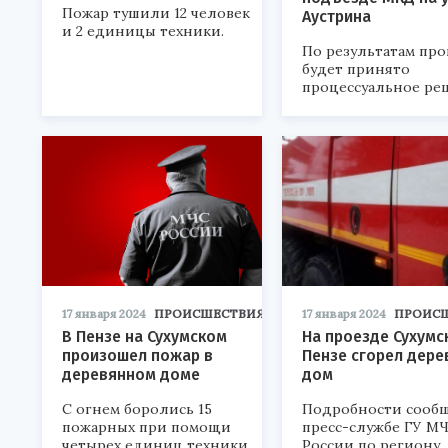
Пожар тушили 12 человек
Аустрина
и 2 единицы техники.
По результатам пр
будет принято
процессуальное ре
17 января 2024
ПРОИСШЕСТВИЯ
17 января 2024
ПРОИС
В Пензе на Сухумском
На проезде Сухумс
произошел пожар в
Пензе сгорел дер
деревянном доме
дом
С огнем боролись 15
Подробности сооб
пожарных при помощи
пресс-службе ГУ М
четырех единиц техники.
России по региону.