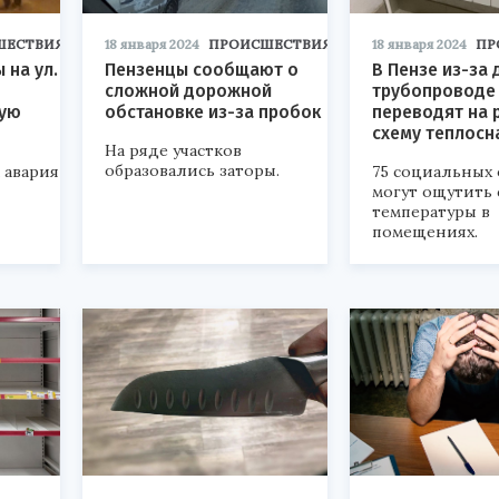
ШЕСТВИЯ
18 января 2024
ПРОИСШЕСТВИЯ
18 января 2024
ПР
 на ул.
Пензенцы сообщают о
В Пензе из-за
сложной дорожной
трубопроводе
ную
обстановке из-за пробок
переводят на 
схему теплос
На ряде участков
образовались заторы.
 авария
75 социальных 
могут ощутить
температуры в
помещениях.