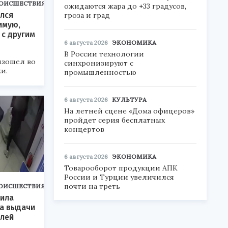
ОИСШЕСТВИЯ
ожидаются жара до +33 градусов,
лся
гроза и град
имую,
с другим
6 августа 2026
ЭКОНОМИКА
В России технологии
зошел во
синхронизируют с
и.
промышленностью
6 августа 2026
КУЛЬТУРА
На летней сцене «Дома офицеров»
пройдет серия бесплатных
концертов
6 августа 2026
ЭКОНОМИКА
Товарооборот продукции АПК
России и Турции увеличился
почти на треть
ОИСШЕСТВИЯ
тила
та выдачи
блей