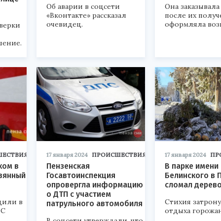
Об аварии в соцсети
Она заказывала
«Вконтакте» рассказал
после их полу
очевидец.
оформляла возв
оверки
шение.
ШЕСТВИЯ
17 января 2024
ПРОИСШЕСТВИЯ
17 января 2024
ПР
ком в
Пензенская
В парке имени
евянный
Госавтоинспекция
Белинского в 
опровергла информацию
сломал дерев
о ДТП с участием
щили в
Стихия затрону
патрульного автомобиля
ЧС
отдыха горожан
В соцсети утверждали, что