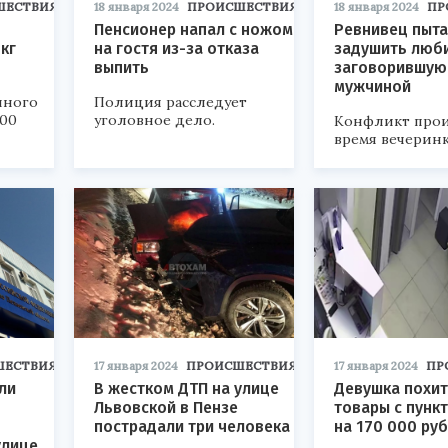
ШЕСТВИЯ
18 января 2024
ПРОИСШЕСТВИЯ
18 января 2024
ПР
Пенсионер напал с ножом
Ревнивец пыта
кг
на гостя из-за отказа
задушить люб
выпить
заговорившую 
мужчиной
нного
Полиция расследует
000
уголовное дело.
Конфликт прои
время вечеринк
ШЕСТВИЯ
17 января 2024
ПРОИСШЕСТВИЯ
17 января 2024
ПР
ли
В жестком ДТП на улице
Девушка похи
Львовской в Пензе
товары с пунк
пострадали три человека
на 170 000 ру
улице