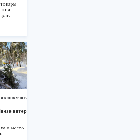
 товары,
чения
рат.
ОИСШЕСТВИЯ
Пензе ветер
о
ла и место
.