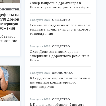
Сквер напротив драмтеатра в
Пензе отремонтируют к сентябрю
ОИСШЕСТВИЯ
 дефекта на
 518 домов
6 августа 2026
ОБЩЕСТВО
резервную
Семьям из отдаленных сел начали
набжения
выдавать комплекты спутникового
телевидения
объектов
 снижение
6 августа 2026
ОБЩЕСТВО
Олег Денисов назвал сроки
завершения дорожного ремонта в
Пензе
6 августа 2026
ЭКОНОМИКА
В Сердобске оценили экспортный
потенциал кондитерского
производства
6 августа 2026
ОБЩЕСТВО
В Пензенской области 7 августа