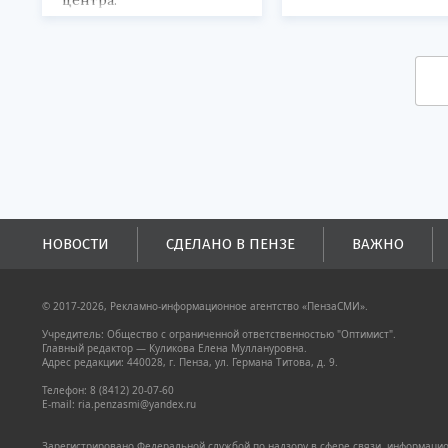
центра.
НОВОСТИ
СДЕЛАНО В ПЕНЗЕ
ВАЖНО
© 2017-2026, Рекламно-информационное агентство «ПензаСМИ».
Учредитель: Общество с ограниченной ответственностью "Оптимист".
Главный редактор — Куликова Елена Муллануровна.
Адрес редакции: 440028, г. Пенза, ул. Германа Титова, д. 9.
Телефон: 8 (8412) 20-07-60
E-mail: ria.penzasmi@yandex.ru
Зарегистрировано Федеральной службой по надзору в сфере связи, информацион