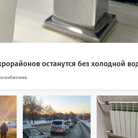
крорайонов останутся без холодной во
доснабжения.