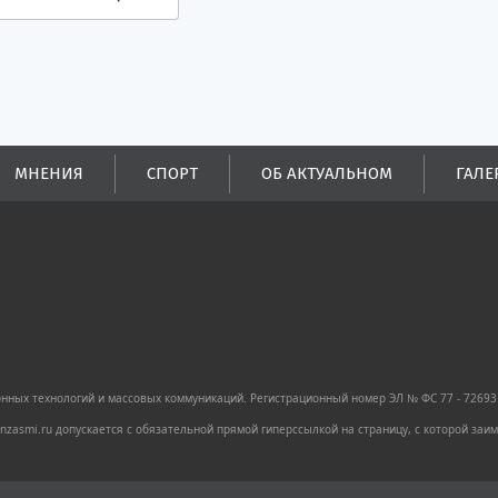
МНЕНИЯ
СПОРТ
ОБ АКТУАЛЬНОМ
ГАЛЕ
ных технологий и массовых коммуникаций. Регистрационный номер ЭЛ № ФС 77 - 72693 
zasmi.ru допускается с обязательной прямой гиперссылкой на страницу, с которой за