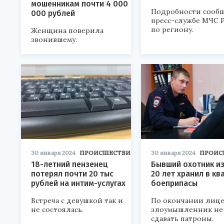
мошенникам почти 4 000
Подробности сооб
000 рублей
пресс-службе МЧС 
по региону.
Женщина поверила
звонившему.
30 января 2024
ПРОИСШЕСТВИЯ
30 января 2024
ПРОИС
18-летний пензенец
Бывший охотник и
потерял почти 20 тыс
20 лет хранил в кв
рублей на интим-услугах
боеприпасы
Встреча с девушкой так и
По окончании лиц
не состоялась.
злоумышленник не 
сдавать патроны.