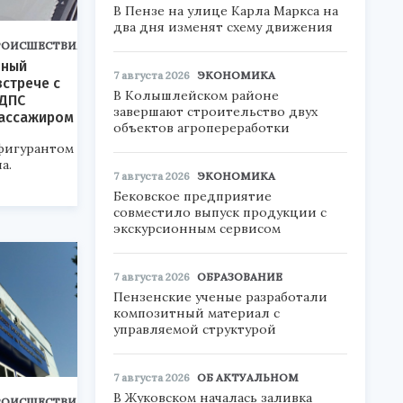
В Пензе на улице Карла Маркса на
два дня изменят схему движения
РОИСШЕСТВИЯ
яный
7 августа 2026
ЭКОНОМИКА
встрече с
В Колышлейском районе
 ДПС
завершают строительство двух
пассажиром
объектов агропереработки
 фигурантом
а.
7 августа 2026
ЭКОНОМИКА
Бековское предприятие
совместило выпуск продукции с
экскурсионным сервисом
7 августа 2026
ОБРАЗОВАНИЕ
Пензенские ученые разработали
композитный материал с
управляемой структурой
7 августа 2026
ОБ АКТУАЛЬНОМ
В Жуковском началась заливка
РОИСШЕСТВИЯ