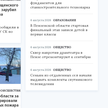
фундаментов для
ищенского
станкостроительного технопарка
е зарубил
за
6 августа 2026
ОБРАЗОВАНИЕ
В Пензенской области стартовал
ообщили в
финальный этап записи детей в
У СК по
первые классы
6 августа 2026
ОБЩЕСТВО
Сквер напротив драмтеатра в
Пензе отремонтируют к сентябрю
6 августа 2026
ОБЩЕСТВО
Семьям из отдаленных сел начали
выдавать комплекты спутникового
телевидения
РОИСШЕСТВИЯ
области за
трировали
ых пожара