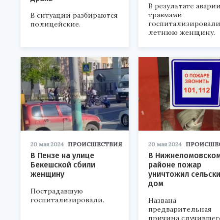
В результате аварии
травмами
В ситуации разбираются
госпитализировали
полицейские.
летнюю женщину.
20 мая 2024
ПРОИСШЕСТВИЯ
20 мая 2024
ПРОИСШЕ
В Пензе на улице
В Нижнеломовско
Бекешской сбили
районе пожар
женщину
уничтожил сельск
дом
Пострадавшую
госпитализировали.
Названа
предварительная
причина случившег