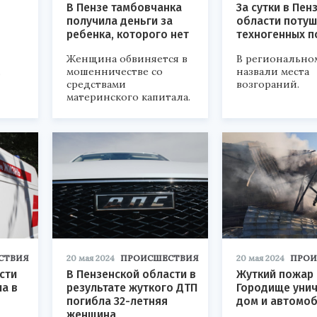
В Пензе тамбовчанка
За сутки в Пен
получила деньги за
области потуш
ребенка, которого нет
техногенных 
Женщина обвиняется в
В регионально
.
мошенничестве со
назвали места
средствами
возгораний.
материнского капитала.
СТВИЯ
20 мая 2024
ПРОИСШЕСТВИЯ
20 мая 2024
ПРОИ
сти
В Пензенской области в
Жуткий пожар 
а в
результате жуткого ДТП
Городище уни
погибла 32-летняя
дом и автомо
женщина