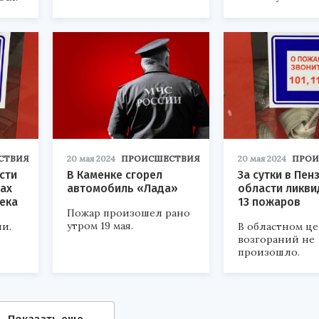
СТВИЯ
20 мая 2024
ПРОИСШЕСТВИЯ
20 мая 2024
ПРОИ
сти
В Каменке сгорел
За сутки в Пен
ах
автомобиль «Лада»
области ликв
ека
13 пожаров
Пожар произошел рано
утром 19 мая.
и.
В областном ц
возгораний не
произошло.