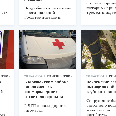
 с
С огнем бороли
пожарных при
Подробности рассказали
 59-
трех единиц те
в региональной
Госавтоинспекции.
СТВИЯ
20 мая 2024
ПРОИСШЕСТВИЯ
20 мая 2024
ПРОИ
м
В Мокшанском районе
Пензенские сп
опрокинулась
вытащили соба
ий
иномарка: двоих
глубокого кол
госпитализировали
Сооружение б
заполнено вод
В ДТП попала дорогая
животное могл
иномарка.
погибнуть.
ося.