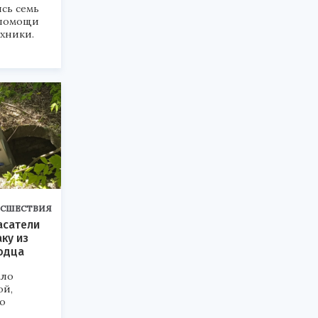
сь семь
 помощи
хники.
СШЕСТВИЯ
асатели
ку из
одца
ыло
ой,
о