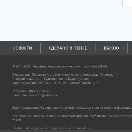
НОВОСТИ
СДЕЛАНО В ПЕНЗЕ
ВАЖНО
© 2017-2026, Рекламно-информационное агентство «ПензаСМИ».
Учредитель: Общество с ограниченной ответственностью "Оптимист".
Главный редактор — Куликова Елена Муллануровна.
Адрес редакции: 440028, г. Пенза, ул. Германа Титова, д. 9.
Телефон: 8 (8412) 20-07-60
E-mail: ria.penzasmi@yandex.ru
Зарегистрировано Федеральной службой по надзору в сфере связи, информацион
Все права защищены. Использование материалов, опубликованных на сайте pen
тексте.
Настоящий ресурс может содержать материалы 18+.