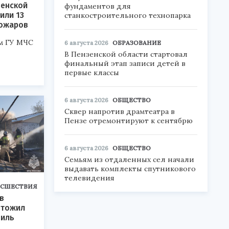
зенской
фундаментов для
или 13
станкостроительного технопарка
пожаров
м ГУ МЧС
6 августа 2026
ОБРАЗОВАНИЕ
В Пензенской области стартовал
финальный этап записи детей в
первые классы
6 августа 2026
ОБЩЕСТВО
Сквер напротив драмтеатра в
Пензе отремонтируют к сентябрю
6 августа 2026
ОБЩЕСТВО
Семьям из отдаленных сел начали
выдавать комплекты спутникового
телевидения
СШЕСТВИЯ
в
чтожил
биль