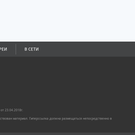
РЕИ
В СЕТИ
от 23.04.2018г.
имствован материал. Гиперссылка должна размещаться непосредственно в