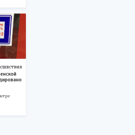
СШЕСТВИЯ
зенской
идировано
ентре