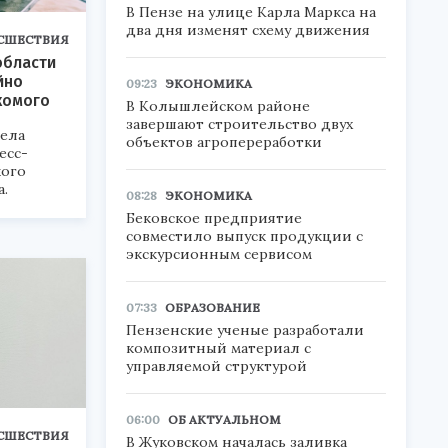
В Пензе на улице Карла Маркса на
два дня изменят схему движения
СШЕСТВИЯ
области
йно
09:23
ЭКОНОМИКА
комого
В Колышлейском районе
завершают строительство двух
ела
объектов агропереработки
есс-
кого
а.
08:28
ЭКОНОМИКА
Бековское предприятие
совместило выпуск продукции с
экскурсионным сервисом
07:33
ОБРАЗОВАНИЕ
Пензенские ученые разработали
композитный материал с
управляемой структурой
06:00
ОБ АКТУАЛЬНОМ
СШЕСТВИЯ
В Жуковском началась заливка