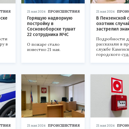
ТВИЯ
21 мая 2024
ПРОИСШЕСТВИЯ
21 мая 2024
ПРОИ
рске
Горящую надворную
В Пензенской 
постройку в
охотник случа
Сосновоборске тушат
застрелил зна
22 сотрудника МЧС
ости
Подробности д
ру в
рассказали в пр
О пожаре стало
службе Каменс
известно 21 мая.
городского суд
ТВИЯ
21 мая 2024
ПРОИСШЕСТВИЯ
21 мая 2024
ПРОИ