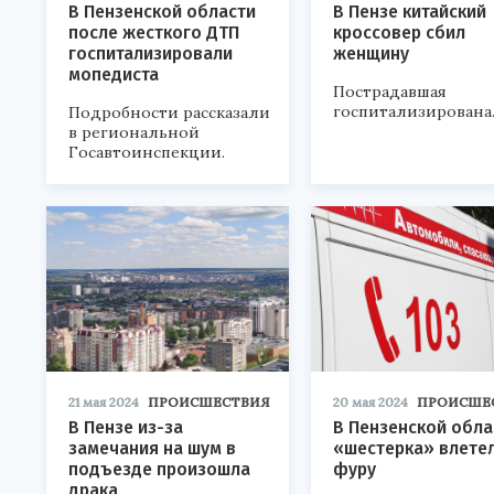
В Пензенской области
В Пензе китайский
после жесткого ДТП
кроссовер сбил
госпитализировали
женщину
мопедиста
Пострадавшая
госпитализирована
Подробности рассказали
в региональной
Госавтоинспекции.
21 мая 2024
ПРОИСШЕСТВИЯ
20 мая 2024
ПРОИСШЕ
В Пензе из-за
В Пензенской обла
замечания на шум в
«шестерка» влетел
подъезде произошла
фуру
драка