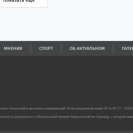
Показать еще
МНЕНИЯ
СПОРТ
ОБ АКТУАЛЬНОМ
ГАЛЕ
ных технологий и массовых коммуникаций. Регистрационный номер ЭЛ № ФС 77 - 72693 
zasmi.ru допускается с обязательной прямой гиперссылкой на страницу, с которой за