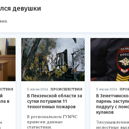
ался девушки
вия.
СТВИЯ
5 июня 2024
ПРОИСШЕСТВИЯ
5 июня 2024
ПРО
ей
В Пензенской области за
В Земетчинско
ла в
сутки потушили 11
парень заступ
техногенных пожаров
подругу с по
кулаков
В региональном ГУМЧС
привели данные
м
Злоумышленни
статистики.
а
нелестные выс