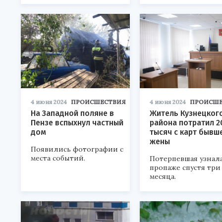
4 июня 2024
ПРОИСШЕСТВИЯ
4 июня 2024
ПРОИСШЕ
На Западной поляне в
Житель Кузнецког
Пензе вспыхнул частный
района потратил 2
дом
тысяч с карт бывш
жены
Появились фотографии с
места событий.
Потерпевшая узнала
пропаже спустя три
месяца.