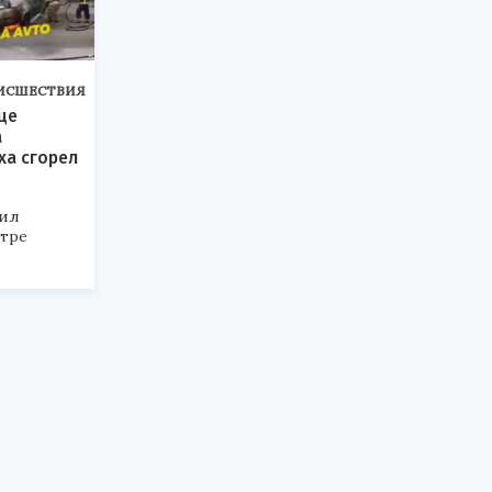
ИСШЕСТВИЯ
це
а
ха сгорел
жил
нтре