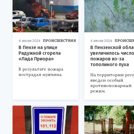
4 июня 2024
ПРОИСШЕСТВИЯ
4 июня 2024
ПРОИСШЕ
В Пензе на улице
В Пензенской обла
Радужной сгорела
увеличилось числ
«Лада Приора»
пожаров из-за
тополиного пуха
В результате пожара
пострадал мужчина.
На территории рег
введен особый
противопожарный
режим.