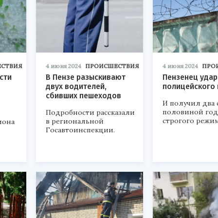
СТВИЯ
4 июня 2024
ПРОИСШЕСТВИЯ
4 июня 2024
ПРО
сти
В Пензе разыскивают
Пензенец удар
о
двух водителей,
полицейского 
сбивших пешеходов
И получил два 
половиной год
Подробности рассказали
строгого режим
в региональной
иона
Госавтоинспекции.