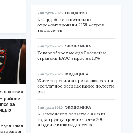
7 августа 2026
ОБЩЕСТВО
В Сердобске капитально
отремонтировали 2358 метров
теплосетей
7 августа 2026
ЭКОНОМИКА
Товарооборот между Россией и
странами ЕАЭС вырос на 10%
7 августа 2026
МЕДИЦИНА
Жители региона приглашаются на
бесплатное обследование полости
рта
ИСШЕСТВИЯ
м районе
ился за
7 августа 2026
ЭКОНОМИКА
мощью
В Пензенской области с начала
года трудоустроено более 200
людей с инвалидностью
к услышал
казывания