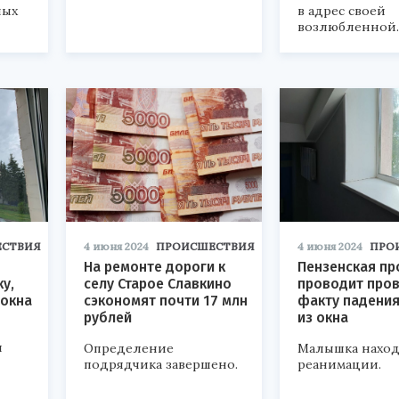
ных
в адрес своей
возлюбленной.
СТВИЯ
4 июня 2024
ПРОИСШЕСТВИЯ
4 июня 2024
ПРО
На ремонте дороги к
Пензенская пр
у,
селу Старое Славкино
проводит пров
 окна
сэкономят почти 17 млн
факту падения
рублей
из окна
и
Определение
Малышка наход
подрядчика завершено.
реанимации.