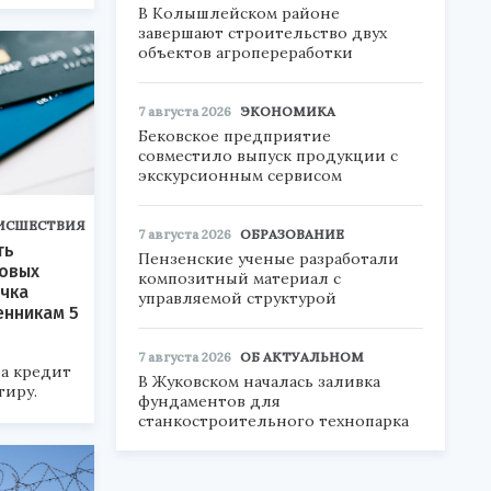
В Колышлейском районе
завершают строительство двух
объектов агропереработки
7 августа 2026
ЭКОНОМИКА
Бековское предприятие
совместило выпуск продукции с
экскурсионным сервисом
ИСШЕСТВИЯ
7 августа 2026
ОБРАЗОВАНИЕ
ть
Пензенские ученые разработали
ловых
композитный материал с
ячка
управляемой структурой
енникам 5
7 августа 2026
ОБ АКТУАЛЬНОМ
а кредит
В Жуковском началась заливка
тиру.
фундаментов для
станкостроительного технопарка