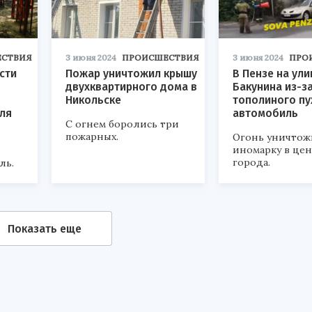
СТВИЯ
3 июня 2024
ПРОИСШЕСТВИЯ
3 июня 2024
ПРО
сти
Пожар уничтожил крышу
В Пензе на ули
двухквартирного дома в
Бакунина из-з
Никольске
тополиного пу
ля
автомобиль
С огнем боролись три
пожарных.
Огонь уничто
иномарку в це
города.
ль.
Показать еще