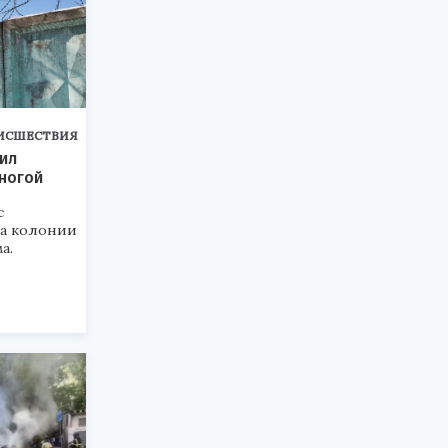
ИСШЕСТВИЯ
ил
ногой
с
а колонии
а.