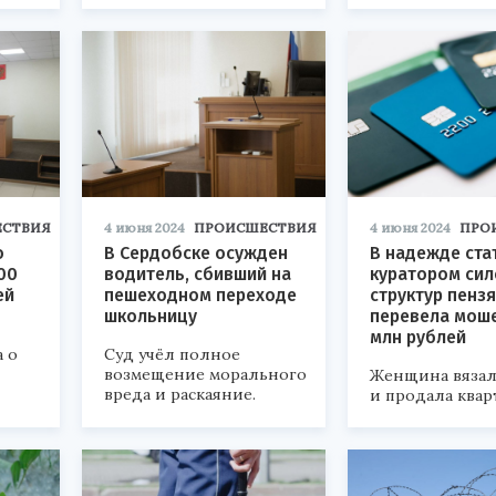
СТВИЯ
4 июня 2024
ПРОИСШЕСТВИЯ
4 июня 2024
ПРО
о
В Сердобске осужден
В надежде ста
00
водитель, сбивший на
куратором си
ей
пешеходном переходе
структур пенз
школьницу
перевела мош
млн рублей
 о
Суд учёл полное
возмещение морального
Женщина вязал
вреда и раскаяние.
и продала квар