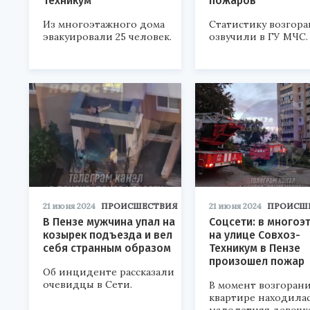
Техникум
пожаров
Из многоэтажного дома
Статистику возгор
эвакуировали 25 человек.
озвучили в ГУ МЧС.
21 июня 2024
ПРОИСШЕСТВИЯ
21 июня 2024
ПРОИСШ
В Пензе мужчина упал на
Соцсети: в многоэ
козырек подъезда и вел
на улице Совхоз-
себя странным образом
Техникум в Пензе
произошел пожар
Об инциденте рассказали
очевидцы в Сети.
В момент возгорани
квартире находила