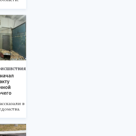
ОИСШЕСТВИЯ
 начал
акту
чной
очего
ссказали в
едомства.