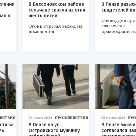
вления
В Бессоновском районе
В Пензе разыс
сельчане спасли из огня
свидетелей дв
ал в
шесть детей
Очевидцев про
связаться с
Огонь отрезал выход из
правоохраните
помещения.
ЕСТВИЯ
22 июня 2024
ПРОИСШЕСТВИЯ
22 июня 2024
ПРО
сти за
В Пензе на ул.
В Пензе мужчи
мь
Островского мужчину
согласился на