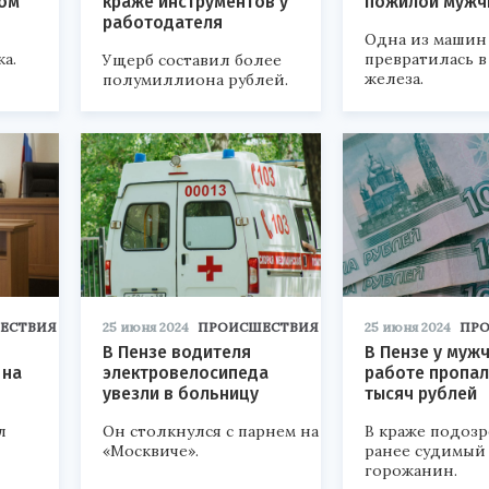
дом
краже инструментов у
пожилой мужч
работодателя
Одна из машин
а.
превратилась в
Ущерб составил более
железа.
полумиллиона рублей.
ЕСТВИЯ
25 июня 2024
ПРОИСШЕСТВИЯ
25 июня 2024
ПР
в
В Пензе водителя
В Пензе у муж
 на
электровелосипеда
работе пропал
увезли в больницу
тысяч рублей
л
Он столкнулся с парнем на
В краже подозр
«Москвиче».
ранее судимый
горожанин.