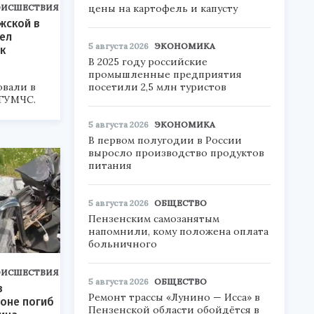
ОИСШЕСТВИЯ
цены на картофель и капусту
жской в
ел
5 августа 2026
ЭКОНОМИКА
к
В 2025 году российские
промышленные предприятия
вали в
посетили 2,5 млн туристов
ГУМЧС.
5 августа 2026
ЭКОНОМИКА
В первом полугодии в России
выросло производство продуктов
питания
5 августа 2026
ОБЩЕСТВО
Пензенским самозанятым
напомнили, кому положена оплата
больничного
ОИСШЕСТВИЯ
5 августа 2026
ОБЩЕСТВО
в
Ремонт трассы «Лунино — Исса» в
оне погиб
Пензенской области обойдётся в