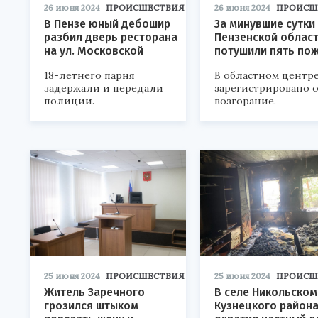
26 июня 2024
ПРОИСШЕСТВИЯ
26 июня 2024
ПРОИСШ
В Пензе юный дебошир
За минувшие сутки
разбил дверь ресторана
Пензенской облас
на ул. Московской
потушили пять по
18-летнего парня
В областном центр
задержали и передали
зарегистрировано 
полиции.
возгорание.
25 июня 2024
ПРОИСШЕСТВИЯ
25 июня 2024
ПРОИСШ
Житель Заречного
В селе Никольском
грозился штыком
Кузнецкого района