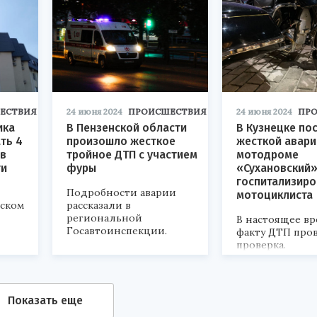
ЕСТВИЯ
24 июня 2024
ПРОИСШЕСТВИЯ
24 июня 2024
ПР
ика
В Пензенской области
В Кузнецке по
ть 4
произошло жесткое
жесткой авари
 в
тройное ДТП с участием
мотодроме
ти
фуры
«Сухановский
госпитализиро
Подробности аварии
мотоциклиста
ском
рассказали в
региональной
В настоящее вр
Госавтоинспекции.
факту ДТП про
проверка.
Показать еще