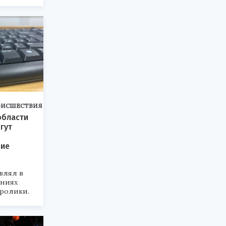
ОИСШЕСТВИЯ
области
гут
ние
влял в
ниях
ролики.