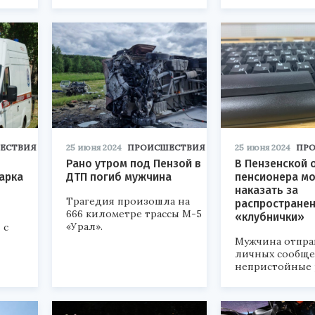
ЕСТВИЯ
25 июня 2024
ПРОИСШЕСТВИЯ
25 июня 2024
ПР
Рано утром под Пензой в
В Пензенской 
арка
ДТП погиб мужчина
пенсионера мо
наказать за
Трагедия произошла на
распростране
666 километре трассы М-5
«клубнички»
«Урал».
 с
Мужчина отпра
личных сообще
непристойные 