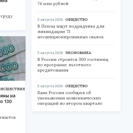
ина
74 млн рублей
 груду
5 августа 2026
ОБЩЕСТВО
В Пензы ищут подрядчика для
ликвидации 73
несанкционированных свалок
5 августа 2026
ЭКОНОМИКА
В России строится 300 гостиниц
по программе льготного
кредитования
5 августа 2026
ОБЩЕСТВО
ОИСШЕСТВИЯ
Банк России сообщил об
чины на
уменьшении мошеннических
о 130
операций во втором квартале
евается