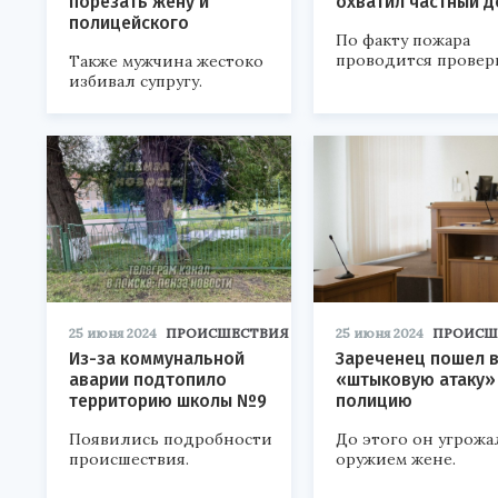
порезать жену и
охватил частный 
полицейского
По факту пожара
проводится проверк
Также мужчина жестоко
избивал супругу.
25 июня 2024
ПРОИСШЕСТВИЯ
25 июня 2024
ПРОИСШ
Из-за коммунальной
Зареченец пошел 
аварии подтопило
«штыковую атаку»
территорию школы №9
полицию
Появились подробности
До этого он угрожа
происшествия.
оружием жене.