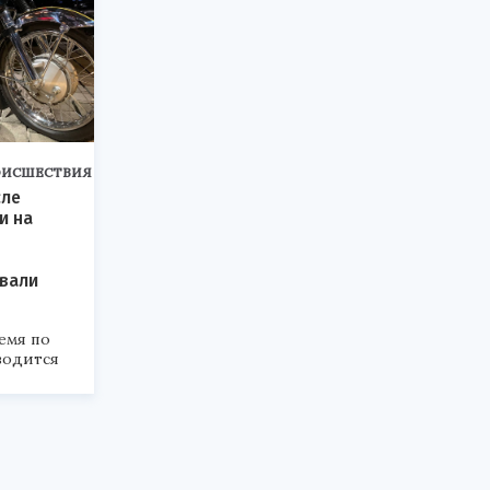
ОИСШЕСТВИЯ
сле
и на
»
вали
емя по
водится