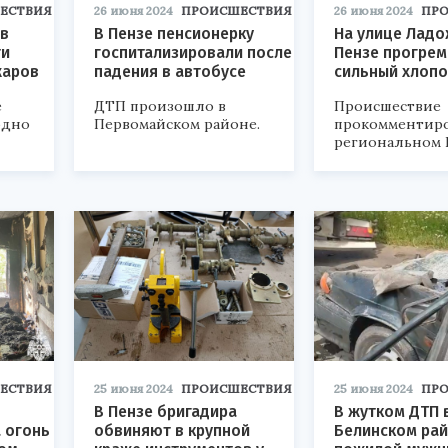
ЕСТВИЯ
26 июня 2024
ПРОИСШЕСТВИЯ
26 июня 2024
ПР
 в
В Пензе пенсионерку
На улице Ладо
ти
госпитализировали после
Пензе прогрем
жаров
падения в автобусе
сильный хлопо
е
ДТП произошло в
Происшествие
одно
Первомайском районе.
прокомментиро
региональном 
ЕСТВИЯ
25 июня 2024
ПРОИСШЕСТВИЯ
25 июня 2024
ПР
В Пензе бригадира
В жутком ДТП 
 огонь
обвиняют в крупной
Белинском рай