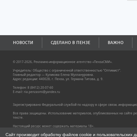
НОВОСТИ
СДЕЛАНО В ПЕНЗЕ
ВАЖНО
© 2017-2026, Рекламно-информационное агентство «ПензаСМИ».
Учредитель: Общество с ограниченной ответственностью "Оптимист".
Главный редактор — Куликова Елена Муллануровна.
Адрес редакции: 440028, г. Пенза, ул. Германа Титова, д. 9.
Телефон: 8 (8412) 20-07-60
E-mail: ria.penzasmi@yandex.ru
Зарегистрировано Федеральной службой по надзору в сфере связи, информацион
Все права защищены. Использование материалов, опубликованных на сайте pen
тексте.
Настоящий ресурс может содержать материалы 18+.
Политика конфиденциальности
Сайт производит обработку файлов cookie и пользовательских д