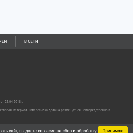
РЕИ
В СЕТИ
от 23.04.2018г.
имствован материал. Гиперссылка должна размещаться непосредственно в
ть сайт, вы даете согласие на сбор и обработку
Принимаю