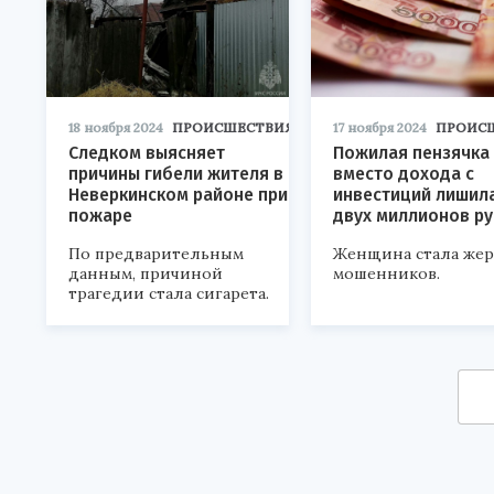
18 ноября 2024
ПРОИСШЕСТВИЯ
17 ноября 2024
ПРОИС
Следком выясняет
Пожилая пензячка
причины гибели жителя в
вместо дохода с
Неверкинском районе при
инвестиций лишил
пожаре
двух миллионов р
По предварительным
Женщина стала же
данным, причиной
мошенников.
трагедии стала сигарета.