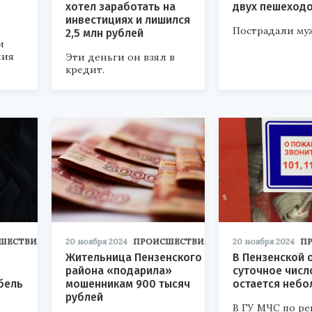
хотел заработать на
двух пешеход
инвестициях и лишился
Пострадали му
2,5 млн рублей
и
ния
Эти деньги он взял в
кредит.
ШЕСТВИЯ
20 ноября 2024
ПРОИСШЕСТВИЯ
20 ноября 2024
П
Жительница Пензенского
В Пензенской 
района «подарила»
суточное числ
бель
мошенникам 900 тысяч
остается неб
рублей
В ГУ МЧС по ре