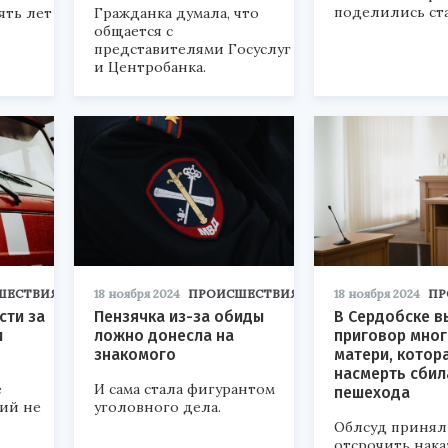
поделились ст
ять лет
Гражданка думала, что
общается с
представителями Госуслуг
и Центробанка.
ШЕСТВИЯ
18 ноября 2024
ПРОИСШЕСТВИЯ
18 ноября 2024
ПР
сти за
Пензячка из-за обиды
В Сердобске в
и
ложно донесла на
приговор мно
знакомого
матери, котор
насмерть сбил
е
И сама стала фигурантом
пешехода
ний не
уголовного дела.
Облсуд принял
отсрочить нака