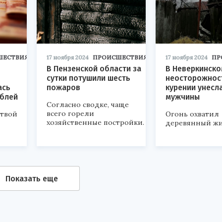
ШЕСТВИЯ
17 ноября 2024
ПРОИСШЕСТВИЯ
17 ноября 2024
ПР
В Пензенской области за
В Неверкинско
сутки потушили шесть
неосторожнос
ась
пожаров
курении унесл
ублей
мужчины
Согласно сводке, чаще
всего горели
ртвой
Огонь охватил
хозяйственные постройки.
деревянный жи
Показать еще