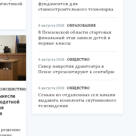
фундаментов для
атистикой.
станкостроительного технопарка
6 августа 2026
ОБРАЗОВАНИЕ
В Пензенской области стартовал
финальный этап записи детей в
первые классы
6 августа 2026
ОБЩЕСТВО
Сквер напротив драмтеатра в
Пензе отремонтируют к сентябрю
6 августа 2026
ОБЩЕСТВО
ОИСШЕСТВИЯ
Семьям из отдаленных сел начали
ынесли
выдавать комплекты спутникового
годетной
телевидения
ая
а
 решение
зание.