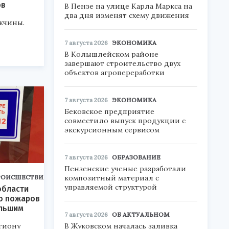
ов
В Пензе на улице Карла Маркса на
два дня изменят схему движения
жчины.
7 августа 2026
ЭКОНОМИКА
В Колышлейском районе
завершают строительство двух
объектов агропереработки
7 августа 2026
ЭКОНОМИКА
Бековское предприятие
совместило выпуск продукции с
экскурсионным сервисом
7 августа 2026
ОБРАЗОВАНИЕ
Пензенские ученые разработали
композитный материал с
РОИСШЕСТВИЯ
управляемой структурой
области
о пожаров
ольшим
7 августа 2026
ОБ АКТУАЛЬНОМ
В Жуковском началась заливка
гиону