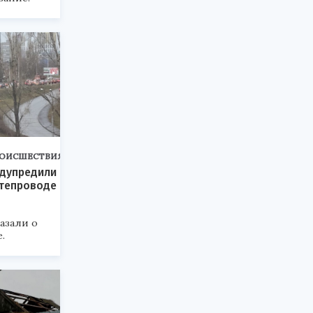
ОИСШЕСТВИЯ
едупредили
утепроводе
казали о
.