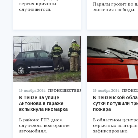
версия причины
Парням грозит по п
случившегося.
лишения свободы.
19 ноября 2024
ПРОИСШЕСТВИЯ
19 ноября 2024
ПРОИС
В Пензе на улице
В Пензенской обла
Антонова в гараже
сутки потушили тр
вспыхнула иномарка
пожара
В районе ГПЗ днем
В областном центр
случилось возгорание
серьезных возгора
автомобиля.
зафиксировано.