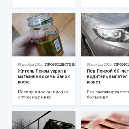
18 ноября 2024
ПРОИСШЕСТВИЯ
18 ноября 2024
ПРОИС
Житель Пензы украл в
Под Пензой 60-ле
магазине восемь банок
водитель вылетел 
кофе
кювет
Похищенное он продал
Его пассажирка поп
оптом на рынке.
больницу.