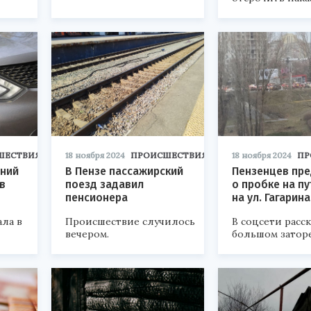
ШЕСТВИЯ
18 ноября 2024
ПРОИСШЕСТВИЯ
18 ноября 2024
ПР
тний
В Пензе пассажирский
Пензенцев пр
в
поезд задавил
о пробке на п
пенсионера
на ул. Гагарина
ала в
Происшествие случилось
В соцсети расс
вечером.
большом заторе