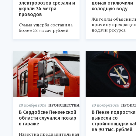
электровозов срезали и
домах отключили
украли 74 метра
холодную воду
проводов
Жителям объяснил
причину прекраще
Сумма ущерба составила
подачи ресурса.
более 52 тысяч рублей.
20 ноября 2024
ПРОИСШЕСТВИЯ
20 ноября 2024
ПРОИС
В Сердобске Пензенской
В Пензе подростки
области случился пожар
вынесли со
в гараже
стройплощадки ка
на 90 тыс. рублей
Известна предварительная