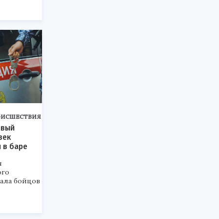
ОИСШЕСТВИЯ
звый
век
 в баре
я
ого
вала бойцов