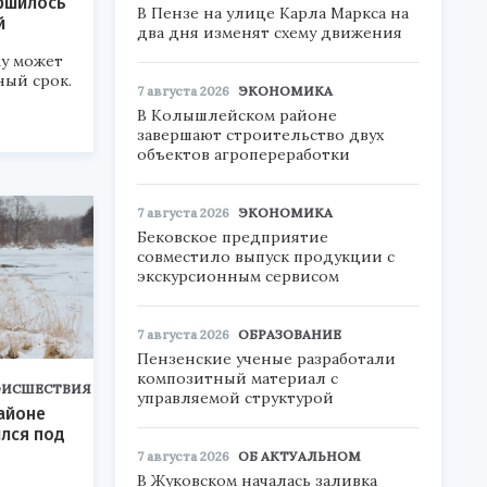
ршилось
В Пензе на улице Карла Маркса на
й
два дня изменят схему движения
у может
ный срок.
7 августа 2026
ЭКОНОМИКА
В Колышлейском районе
завершают строительство двух
объектов агропереработки
7 августа 2026
ЭКОНОМИКА
Бековское предприятие
совместило выпуск продукции с
экскурсионным сервисом
7 августа 2026
ОБРАЗОВАНИЕ
Пензенские ученые разработали
композитный материал с
ОИСШЕСТВИЯ
управляемой структурой
айоне
лся под
7 августа 2026
ОБ АКТУАЛЬНОМ
В Жуковском началась заливка