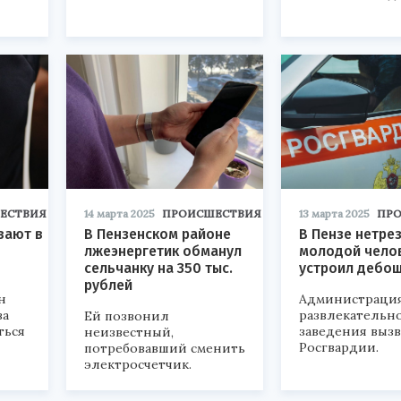
ЕСТВИЯ
14 марта 2025
ПРОИСШЕСТВИЯ
13 марта 2025
ПР
вают в
В Пензенском районе
В Пензе нетре
лжеэнергетик обманул
молодой чело
сельчанку на 350 тыс.
устроил дебош
рублей
н
Администраци
за
развлекательн
Ей позвонил
ться
заведения выз
неизвестный,
Росгвардии.
потребовавший сменить
электросчетчик.