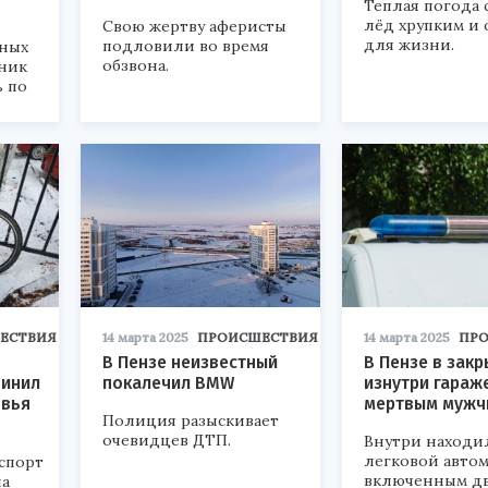
Теплая погода 
лёд хрупким и
Свою жертву аферисты
для жизни.
подловили во время
ных
обзвона.
ник
ь по
ЕСТВИЯ
14 марта 2025
ПРОИСШЕСТВИЯ
14 марта 2025
ПР
В Пензе неизвестный
В Пензе в зак
чинил
покалечил BMW
изнутри гараж
овья
мертвым мужч
Полиция разыскивает
очевидцев ДТП.
Внутри находи
легковой автом
спорт
включенным дв
на