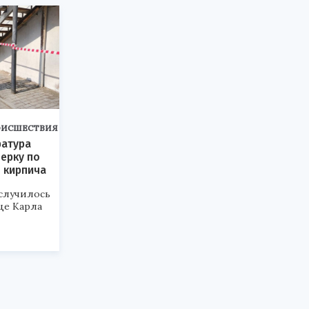
ОИСШЕСТВИЯ
ратура
ерку по
 кирпича
случилось
ице Карла