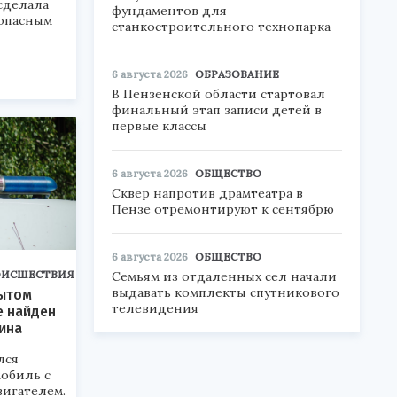
сделала
фундаментов для
 опасным
станкостроительного технопарка
6 августа 2026
ОБРАЗОВАНИЕ
В Пензенской области стартовал
финальный этап записи детей в
первые классы
6 августа 2026
ОБЩЕСТВО
Сквер напротив драмтеатра в
Пензе отремонтируют к сентябрю
6 августа 2026
ОБЩЕСТВО
ОИСШЕСТВИЯ
Семьям из отдаленных сел начали
выдавать комплекты спутникового
рытом
телевидения
е найден
ина
лся
обиль с
игателем.