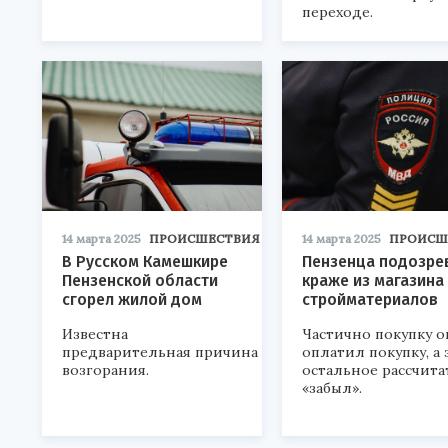
переходе.
14 марта 2025
ПРОИСШЕСТВИЯ
14 марта 2025
ПРОИСШ
В Русском Камешкире
Пензенца подозре
Пензенской области
краже из магазина
сгорел жилой дом
стройматериалов
Известна
Частично покупку о
предварительная причина
оплатил покупку, а 
возгорания.
остальное рассчита
«забыл».