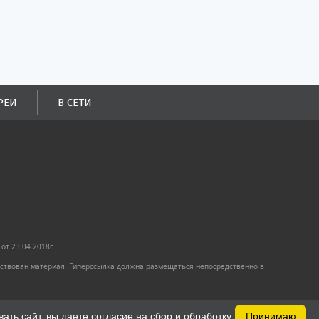
РЕИ
В СЕТИ
от 23.04.2018г.
имствован материал. Гиперссылка должна размещаться непосредственно в
ть сайт, вы даете согласие на сбор и обработку
Принимаю