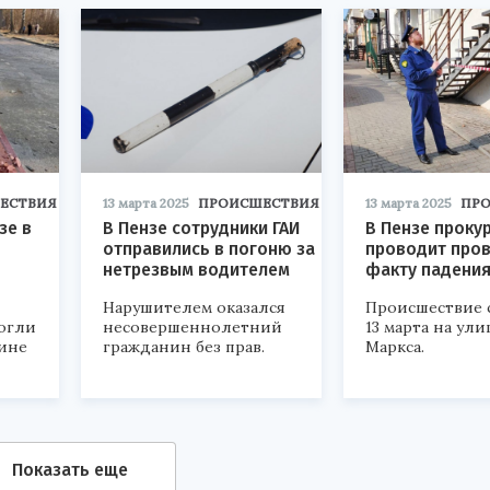
ЕСТВИЯ
13 марта 2025
ПРОИСШЕСТВИЯ
13 марта 2025
ПР
зе в
В Пензе сотрудники ГАИ
В Пензе проку
отправились в погоню за
проводит пров
нетрезвым водителем
факту падения
Нарушителем оказался
Происшествие 
могли
несовершеннолетний
13 марта на ул
аине
гражданин без прав.
Маркса.
Показать еще