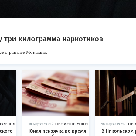
зу три килограмма наркотиков
е в районе Мокшана.
ЕСТВИЯ
16 марта 2025
ПРОИСШЕСТВИЯ
16 марта 2025
ПР
ского
Юная пензячка во время
В Никольском 