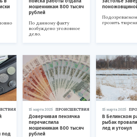
ь в
поиска работы отдала
застолье заве
иски
мошенникам 800 тысяч
поножовщино
рублей
Подозреваемом
грозить тюрем
ловно
По данному факту
возбуждено уголовное
дело.
ЕСТВИЯ
15 марта 2025
ПРОИСШЕСТВИЯ
15 марта 2025
ПР
й
Доверчивая пензячка
В Белинском р
перечислила
рыбак провали
мошенникам 800 тысяч
лед и утонул
и под
рублей