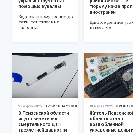
украл инструменты с
района может сест
помощью кувалды
тюрьму из-за проп
иностранки
Задержанному грозит до
пяти лет лишения
Данное деяние уго
свободы.
наказуемо.
16 марта 2025
ПРОИСШЕСТВИЯ
16 марта 2025
ПРОИСШ
В Пензенской области
Житель Пензенско
ищут свидетелей
области отдал
смертельного ДТП
возлюбленной
трехлетней давности
украденные деньг