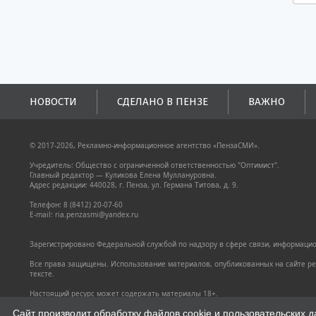
НОВОСТИ
СДЕЛАНО В ПЕНЗЕ
ВАЖНО
© 2017-2026, Рекламно-информационное агентство «ПензаСМИ».
Учредитель: Общество с ограниченной ответственностью "Оптимист".
Главный редактор — Куликова Елена Муллануровна.
Адрес редакции: 440028, г. Пенза, ул. Германа Титова, д. 9.
Телефон: 8 (8412) 20-07-60
E-mail: ria.penzasmi@yandex.ru
Зарегистрировано Федеральной службой по надзору в сфере связи, информацион
Все права защищены. Использование материалов, опубликованных на сайте pen
тексте.
Настоящий ресурс может содержать материалы 18+.
Политика конфиденциальности
Сайт производит обработку файлов cookie и пользовательских д