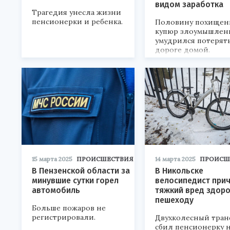
видом заработка
Трагедия унесла жизни
пенсионерки и ребенка.
Половину похищен
купюр злоумышлен
умудрился потерят
дороге домой.
15 марта 2025
ПРОИСШЕСТВИЯ
14 марта 2025
ПРОИСШ
В Пензенской области за
В Никольске
минувшие сутки горел
велосипедист при
автомобиль
тяжкий вред здор
пешеходу
Больше пожаров не
регистрировали.
Двухколесный тран
сбил пенсионерку 