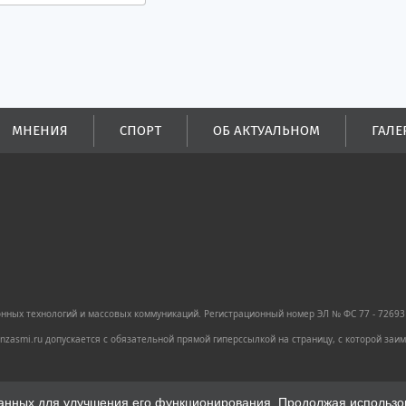
МНЕНИЯ
СПОРТ
ОБ АКТУАЛЬНОМ
ГАЛЕ
ных технологий и массовых коммуникаций. Регистрационный номер ЭЛ № ФС 77 - 72693 
zasmi.ru допускается с обязательной прямой гиперссылкой на страницу, с которой за
анных для улучшения его функционирования. Продолжая использова