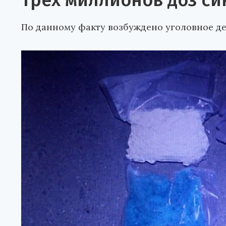
трех миллионов доз си
По данному факту возбуждено уголовное де