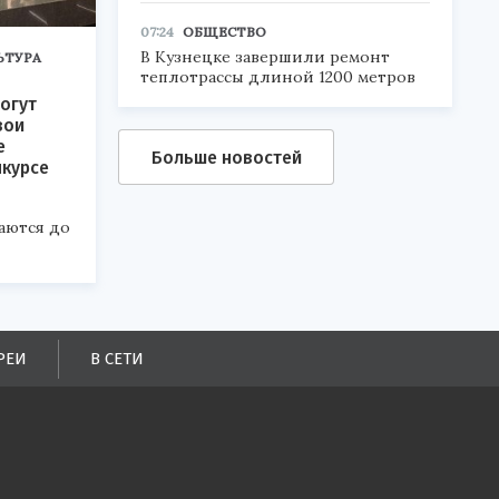
07:24
ОБЩЕСТВО
В Кузнецке завершили ремонт
ЬТУРА
теплотрассы длиной 1200 метров
огут
вои
е
Больше новостей
нкурсе
аются до
РЕИ
В СЕТИ