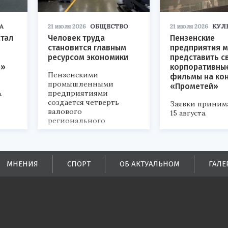
А
21 июля 2026
ОБЩЕСТВО
21 июля 2026
КУЛ
стал
Человек труда
Пензенские
становится главным
предприятия м
ресурсом экономики
представить с
р»
корпоративны
Пензенскими
фильмы на ко
промышленными
«Прометей»
предприятиями
.
создается четверть
Заявки приним
валового
15 августа.
регионального
продукта и
обеспечивается до
половины налоговых
поступлений в
МНЕНИЯ
СПОРТ
ОБ АКТУАЛЬНОМ
ГАЛЕ
бюджеты всех уровней.