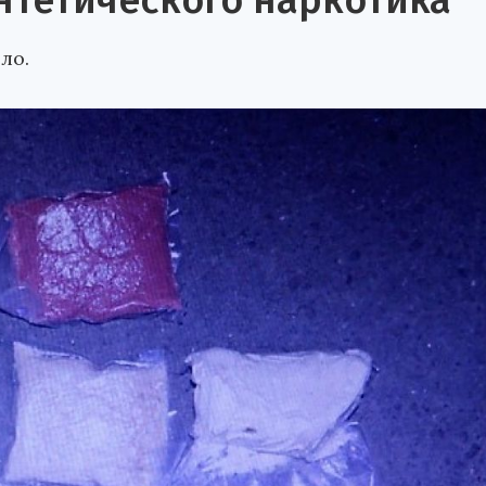
нтетического наркотика
ло.