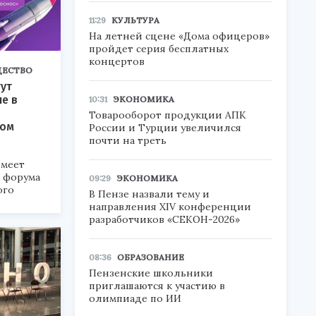
11:29
КУЛЬТУРА
На летней сцене «Дома офицеров»
пройдет серия бесплатных
концертов
ЕСТВО
ут
ие в
10:31
ЭКОНОМИКА
Товарооборот продукции АПК
ком
России и Турции увеличился
почти на треть
меет
а форума
09:29
ЭКОНОМИКА
ого
В Пензе назвали тему и
направления XIV конференции
6».
разработчиков «СЕКОН-2026»
08:36
ОБРАЗОВАНИЕ
Пензенские школьники
приглашаются к участию в
олимпиаде по ИИ