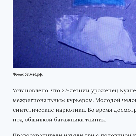
Фото: 58.мвд.рф.
Установлено, что 27-летний уроженец Кузне
межрегиональным курьером. Молодой челов
синтетические наркотики. Во время досмот
под обшивкой багажника тайник.
Правоохранители изъяли три с половиной к