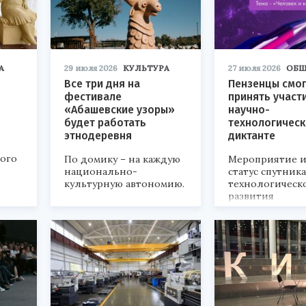
А
29 июля 2026
КУЛЬТУРА
27 июля 2026
ОБЩ
Все три дня на
Пензенцы смог
фестивале
принять участ
«Абашевские узоры»
научно-
будет работать
технологичес
этнодеревня
диктанте
кого
По домику – на каждую
Мероприятие и
национально-
статус спутник
культурную автономию.
технологическ
развития
«Технопром-202