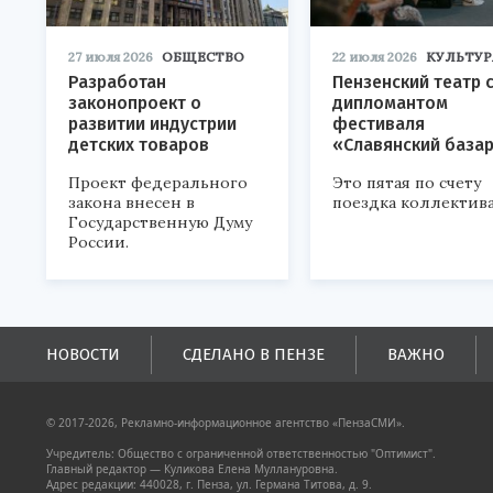
27 июля 2026
ОБЩЕСТВО
22 июля 2026
КУЛЬТУР
Разработан
Пензенский театр 
законопроект о
дипломантом
развитии индустрии
фестиваля
детских товаров
«Славянский база
Проект федерального
Это пятая по счету
закона внесен в
поездка коллектива
Государственную Думу
России.
НОВОСТИ
СДЕЛАНО В ПЕНЗЕ
ВАЖНО
© 2017-2026, Рекламно-информационное агентство «ПензаСМИ».
Учредитель: Общество с ограниченной ответственностью "Оптимист".
Главный редактор — Куликова Елена Муллануровна.
Адрес редакции: 440028, г. Пенза, ул. Германа Титова, д. 9.