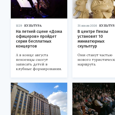
11:29
КУЛЬТУРА
31 июля 2026
КУЛЬТУР
На летней сцене «Дома
В центре Пензы
офицеров» пройдет
установят 10
серия бесплатных
миниатюрных
концертов
скульптур
А в конце августа
Они станут частью
пензенцы смогут
нового туристичес
записать детей в
маршрута.
клубные формирования.