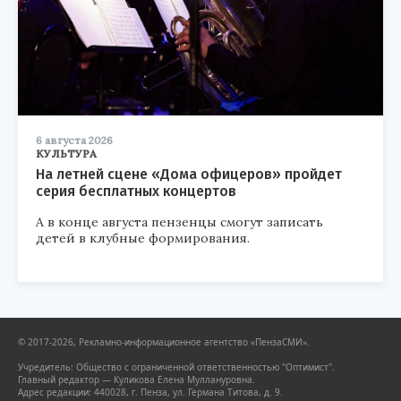
6 августа 2026
КУЛЬТУРА
На летней сцене «Дома офицеров» пройдет
серия бесплатных концертов
А в конце августа пензенцы смогут записать
детей в клубные формирования.
© 2017-2026, Рекламно-информационное агентство «ПензаСМИ».
Учредитель: Общество с ограниченной ответственностью "Оптимист".
Главный редактор — Куликова Елена Муллануровна.
Адрес редакции: 440028, г. Пенза, ул. Германа Титова, д. 9.