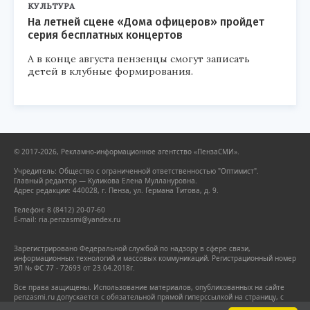
КУЛЬТУРА
На летней сцене «Дома офицеров» пройдет
серия бесплатных концертов
А в конце августа пензенцы смогут записать
детей в клубные формирования.
© 2017-2026, Рекламно-информационное агентство «ПензаСМИ».
Учредитель: Общество с ограниченной ответственностью "Оптимист".
Главный редактор — Куликова Елена Муллануровна.
Адрес редакции: 440028, г. Пенза, ул. Германа Титова, д. 9.
Телефон: 8 (8412) 20-07-60
E-mail: ria.penzasmi@yandex.ru
Зарегистрировано Федеральной службой по надзору в сфере связи,
информационных технологий и массовых коммуникаций. Регистрационный номер
ЭЛ № ФС 77 - 72693 от 23.04.2018г.
Все права защищены. Использование материалов, опубликованных на сайте
penzasmi.ru допускается с обязательной прямой гиперссылкой на страницу, с
которой заимствован материал. Гиперссылка должна размещаться