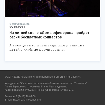
6 августа 2026
КУЛЬТУРА
На летней сцене «Дома офицеров» пройдет
серия бесплатных концертов
А в конце августа пензенцы смогут записать
детей в клубные формирования.
© 2017-2026, Рекламно-информационное агентство «ПензаСМИ».
Учредитель: Общество с ограниченной ответственностью "Оптимист".
Главный редактор — Куликова Елена Муллануровна.
Адрес редакции: 440028, г. Пенза, ул. Германа Титова, д. 9.
Телефон: 8 (8412) 20-07-60
E-mail: ria.penzasmi@yandex.ru