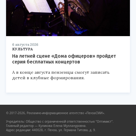
6 августа 2026
КУЛЬТУРА
На летней сцене «Дома офицеров» пройдет
серия бесплатных концертов
А в конце августа пензенцы смогут записать
детей в клубные формирования.
© 2017-2026, Рекламно-информационное агентство «ПензаСМИ».
Учредитель: Общество с ограниченной ответственностью "Оптимист".
Главный редактор — Куликова Елена Муллануровна.
Адрес редакции: 440028, г. Пенза, ул. Германа Титова, д. 9.