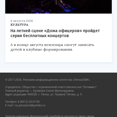
6 августа 2026
КУЛЬТУРА
На летней сцене «Дома офицеров» пройдет
серия бесплатных концертов
А в конце августа пензенцы смогут записать
детей в клубные формирования.
© 2017-2026, Рекламно-информационное агентство «ПензаСМИ».
Учредитель: Общество с ограниченной ответственностью "Оптимист".
Главный редактор — Куликова Елена Муллануровна.
Адрес редакции: 440028, г. Пенза, ул. Германа Титова, д. 9.
Телефон: 8 (8412) 20-07-60
E-mail: ria.penzasmi@yandex.ru
Зарегистрировано Федеральной службой по надзору в сфере связи,