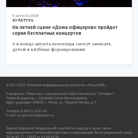
6 августа 2026
КУЛЬТУРА
На летней сцене «Дома офицеров» пройдет
серия бесплатных концертов
А в конце августа пензенцы смогут записать
детей в клубные формирования.
© 2017-2026, Рекламно-информационное агентство «ПензаСМИ».
Учредитель: Общество с ограниченной ответственностью "Оптимист".
Главный редактор — Куликова Елена Муллануровна.
Адрес редакции: 440028, г. Пенза, ул. Германа Титова, д. 9.
Телефон: 8 (8412) 20-07-60
E-mail: ria.penzasmi@yandex.ru
Зарегистрировано Федеральной службой по надзору в сфере связи,
информационных технологий и массовых коммуникаций. Регистрационный номер
ЭЛ № ФС 77 - 72693 от 23.04.2018г.