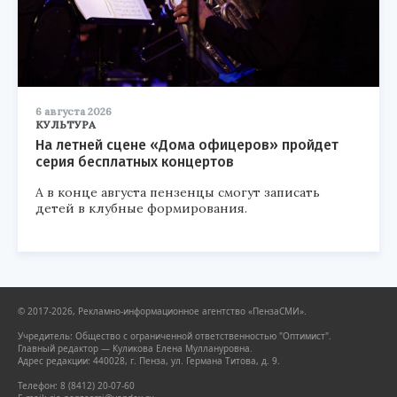
6 августа 2026
КУЛЬТУРА
На летней сцене «Дома офицеров» пройдет
серия бесплатных концертов
А в конце августа пензенцы смогут записать
детей в клубные формирования.
© 2017-2026, Рекламно-информационное агентство «ПензаСМИ».
Учредитель: Общество с ограниченной ответственностью "Оптимист".
Главный редактор — Куликова Елена Муллануровна.
Адрес редакции: 440028, г. Пенза, ул. Германа Титова, д. 9.
Телефон: 8 (8412) 20-07-60