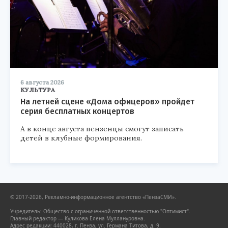
6 августа 2026
КУЛЬТУРА
На летней сцене «Дома офицеров» пройдет
серия бесплатных концертов
А в конце августа пензенцы смогут записать
детей в клубные формирования.
© 2017-2026, Рекламно-информационное агентство «ПензаСМИ».
Учредитель: Общество с ограниченной ответственностью "Оптимист".
Главный редактор — Куликова Елена Муллануровна.
Адрес редакции: 440028, г. Пенза, ул. Германа Титова, д. 9.