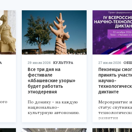
А
29 июля 2026
КУЛЬТУРА
27 июля 2026
ОБЩ
Все три дня на
Пензенцы смог
фестивале
принять участ
«Абашевские узоры»
научно-
будет работать
технологичес
этнодеревня
диктанте
кого
По домику – на каждую
Мероприятие и
национально-
статус спутник
культурную автономию.
технологическ
развития
«Технопром-202