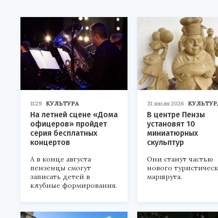
11:29
КУЛЬТУРА
31 июля 2026
КУЛЬТУР
На летней сцене «Дома
В центре Пензы
офицеров» пройдет
установят 10
серия бесплатных
миниатюрных
концертов
скульптур
А в конце августа
Они станут частью
пензенцы смогут
нового туристичес
записать детей в
маршрута.
клубные формирования.