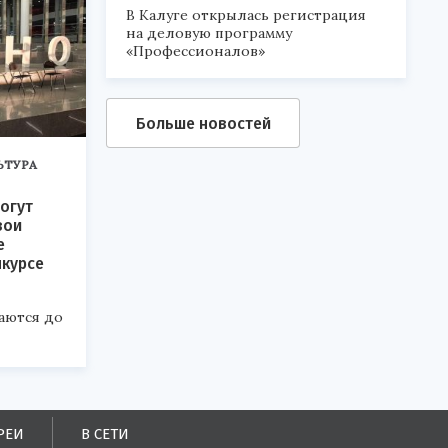
В Калуге открылась регистрация
на деловую программу
«Профессионалов»
Больше новостей
ЬТУРА
огут
вои
е
нкурсе
аются до
РЕИ
В СЕТИ