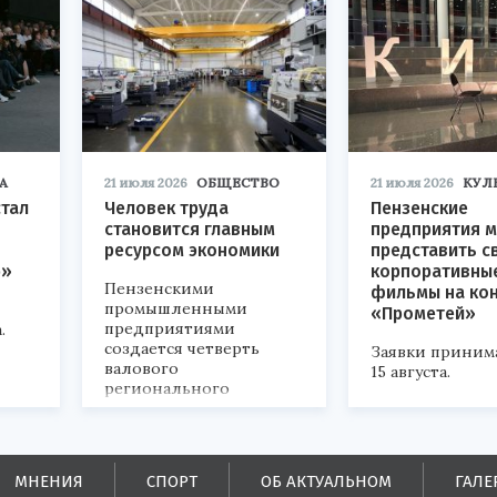
А
21 июля 2026
ОБЩЕСТВО
21 июля 2026
КУЛ
стал
Человек труда
Пензенские
становится главным
предприятия м
ресурсом экономики
представить с
р»
корпоративны
Пензенскими
фильмы на ко
промышленными
«Прометей»
предприятиями
.
создается четверть
Заявки приним
валового
15 августа.
регионального
продукта и
обеспечивается до
половины налоговых
поступлений в
МНЕНИЯ
СПОРТ
ОБ АКТУАЛЬНОМ
ГАЛЕ
бюджеты всех уровней.