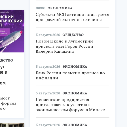
06:00
ЭКОНОМИКА
Субъекты МСП активно пользуются
программой льготного лизинга
5 августа 2026
ОБЩЕСТВО
Новой школе в Лугометрии
присвоят имя Героя России
Валерия Канакина
ЕСТВО
ут
5 августа 2026
ЭКОНОМИКА
ие в
Банк России повысил прогноз по
инфляции
ком
5 августа 2026
ЭКОНОМИКА
меет
Пензенские предприятия
а форума
приглашаются к участию в
ого
экономическом форуме в Минске
6».
5 августа 2026
ЭКОНОМИКА