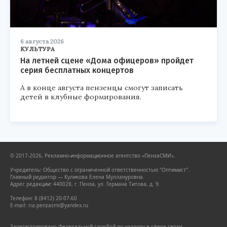
6 августа 2026
КУЛЬТУРА
На летней сцене «Дома офицеров» пройдет
серия бесплатных концертов
А в конце августа пензенцы смогут записать
детей в клубные формирования.
© 2017-2026, Рекламно-информационное агентство «ПензаСМИ».
Учредитель: Общество с ограниченной ответственностью "Оптимист".
Главный редактор — Куликова Елена Муллануровна.
Адрес редакции: 440028, г. Пенза, ул. Германа Титова, д. 9.
Телефон: 8 (8412) 20-07-60
E-mail: ria.penzasmi@yandex.ru
Зарегистрировано Федеральной службой по надзору в сфере связи,