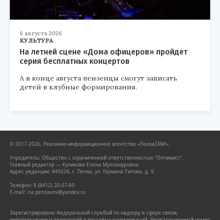
6 августа 2026
КУЛЬТУРА
На летней сцене «Дома офицеров» пройдет
серия бесплатных концертов
А в конце августа пензенцы смогут записать
детей в клубные формирования.
© 2017-2026, Рекламно-информационное агентство «ПензаСМИ».
Учредитель: Общество с ограниченной ответственностью "Оптимист".
Главный редактор — Куликова Елена Муллануровна.
Адрес редакции: 440028, г. Пенза, ул. Германа Титова, д. 9.
Телефон: 8 (8412) 20-07-60
E-mail: ria.penzasmi@yandex.ru
Зарегистрировано Федеральной службой по надзору в сфере связи,
информационных технологий и массовых коммуникаций. Регистрационный номер