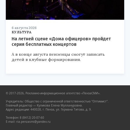
6 августа 2026
КУЛЬТУРА
На летней сцене «Дома офицеров» пройдет
серия бесплатных концертов
А в конце августа пензенцы смогут записать
детей в клубные формирования.
© 2017-2026, Рекламно-информационное агентство «ПензаСМИ».
Учредитель: Общество с ограниченной ответственностью "Оптимист".
Главный редактор — Куликова Елена Муллануровна.
Адрес редакции: 440028, г. Пенза, ул. Германа Титова, д. 9.
Телефон: 8 (8412) 20-07-60
E-mail: ria.penzasmi@yandex.ru