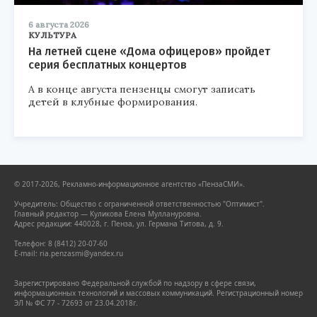
6 августа 2026
КУЛЬТУРА
На летней сцене «Дома офицеров» пройдет
серия бесплатных концертов
А в конце августа пензенцы смогут записать
детей в клубные формирования.
© 2017-2026, Рекламно-информационное агентство «ПензаСМИ».
Учредитель: Общество с ограниченной ответственностью "Оптимист".
Главный редактор — Куликова Елена Муллануровна.
Адрес редакции: 440028, г. Пенза, ул. Германа Титова, д. 9.
Телефон: 8 (8412) 20-07-60
E-mail: ria.penzasmi@yandex.ru
Зарегистрировано Федеральной службой по надзору в сфере связи,
информационных технологий и массовых коммуникаций. Регистрационный номер
ЭЛ № ФС 77 - 72693 от 23.04.2018г.