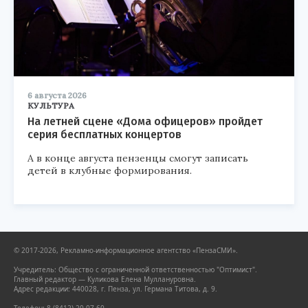
6 августа 2026
КУЛЬТУРА
На летней сцене «Дома офицеров» пройдет
серия бесплатных концертов
А в конце августа пензенцы смогут записать
детей в клубные формирования.
© 2017-2026, Рекламно-информационное агентство «ПензаСМИ».
Учредитель: Общество с ограниченной ответственностью "Оптимист".
Главный редактор — Куликова Елена Муллануровна.
Адрес редакции: 440028, г. Пенза, ул. Германа Титова, д. 9.