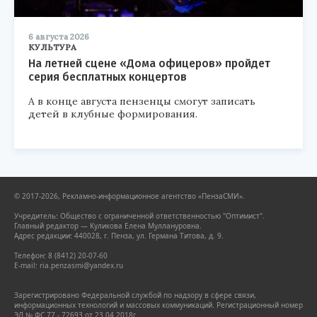
6 августа 2026
КУЛЬТУРА
На летней сцене «Дома офицеров» пройдет
серия бесплатных концертов
А в конце августа пензенцы смогут записать
детей в клубные формирования.
© 2017-2026, Рекламно-информационное агентство «ПензаСМИ».
Учредитель: Общество с ограниченной ответственностью "Оптимист".
Главный редактор — Куликова Елена Муллануровна.
Адрес редакции: 440028, г. Пенза, ул. Германа Титова, д. 9.
Телефон: 8 (8412) 20-07-60
E-mail: ria.penzasmi@yandex.ru
Зарегистрировано Федеральной службой по надзору в сфере связи,
информационных технологий и массовых коммуникаций. Регистрационный номер
ЭЛ № ФС 77 - 72693 от 23.04.2018г.