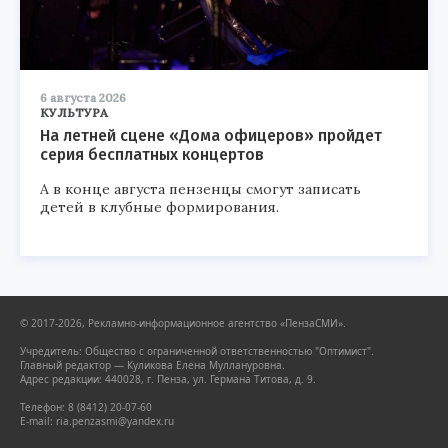
6 августа 2026
КУЛЬТУРА
На летней сцене «Дома офицеров» пройдет
серия бесплатных концертов
А в конце августа пензенцы смогут записать
детей в клубные формирования.
© 2017-2026, Рекламно-информационное агентство «ПензаСМИ».
Учредитель: Общество с ограниченной ответственностью "Оптимист".
Главный редактор — Куликова Елена Муллануровна.
Адрес редакции: 440028, г. Пенза, ул. Германа Титова, д. 9.
Телефон: 8 (8412) 20-07-60
E-mail: ria.penzasmi@yandex.ru