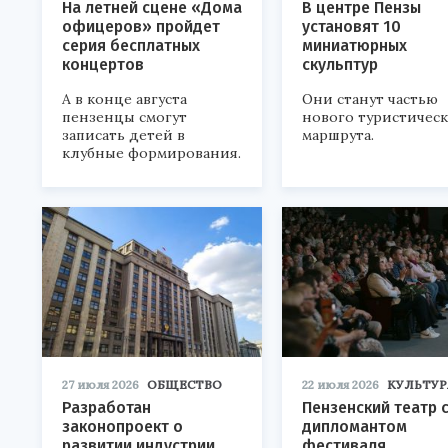
На летней сцене «Дома
В центре Пензы
офицеров» пройдет
установят 10
серия бесплатных
миниатюрных
концертов
скульптур
А в конце августа
Они станут частью
пензенцы смогут
нового туристичес
записать детей в
маршрута.
клубные формирования.
27 июля 2026
ОБЩЕСТВО
22 июля 2026
КУЛЬТУР
Разработан
Пензенский театр 
законопроект о
дипломантом
развитии индустрии
фестиваля