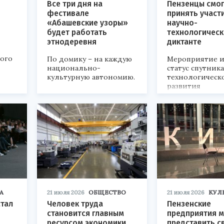
Все три дня на
Пензенцы смог
фестивале
принять участ
«Абашевские узоры»
научно-
будет работать
технологичес
этнодеревня
диктанте
кого
По домику – на каждую
Мероприятие и
национально-
статус спутник
культурную автономию.
технологическ
развития
«Технопром-202
А
21 июля 2026
ОБЩЕСТВО
21 июля 2026
КУЛ
стал
Человек труда
Пензенские
становится главным
предприятия м
ресурсом экономики
представить с