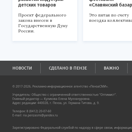
детских товаров
«Славянский база
Проект федерального
Это пятая по счету
закона внесен в
поездка коллектива
Государственную Думу
России.
НОВОСТИ
СДЕЛАНО В ПЕНЗЕ
ВАЖНО
© 2017-2026, Рекламно-информационное агентство «ПензаСМИ».
Учредитель: Общество с ограниченной ответственностью "Оптимист".
Главный редактор — Куликова Елена Муллануровна.
Адрес редакции: 440028, г. Пенза, ул. Германа Титова, д. 9.
Телефон: 8 (8412) 20-07-60
E-mail: ria.penzasmi@yandex.ru
Зарегистрировано Федеральной службой по надзору в сфере связи, информацион