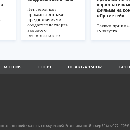
р»
корпоративны
Пензенскими
фильмы на ко
промышленными
«Прометей»
предприятиями
.
создается четверть
Заявки приним
валового
15 августа.
регионального
продукта и
обеспечивается до
половины налоговых
поступлений в
бюджеты всех уровней.
МНЕНИЯ
СПОРТ
ОБ АКТУАЛЬНОМ
ГАЛЕ
ных технологий и массовых коммуникаций. Регистрационный номер ЭЛ № ФС 77 - 72693 