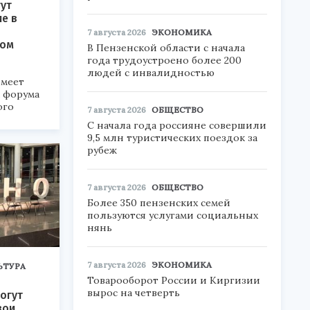
ут
ие в
7 августа 2026
ЭКОНОМИКА
ком
В Пензенской области с начала
года трудоустроено более 200
людей с инвалидностью
меет
а форума
ого
7 августа 2026
ОБЩЕСТВО
С начала года россияне совершили
6».
9,5 млн туристических поездок за
рубеж
7 августа 2026
ОБЩЕСТВО
Более 350 пензенских семей
пользуются услугами социальных
нянь
7 августа 2026
ЭКОНОМИКА
ЬТУРА
Товарооборот России и Киргизии
вырос на четверть
огут
вои