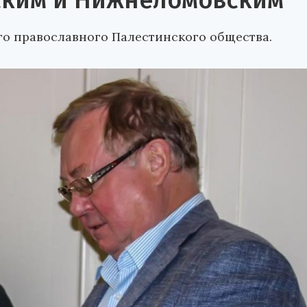
ским и Нижнеломовским
го православного Палестинского общества.