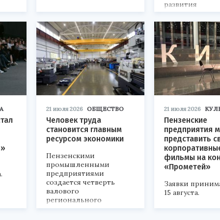
развития
«Технопром-202
А
21 июля 2026
ОБЩЕСТВО
21 июля 2026
КУЛ
стал
Человек труда
Пензенские
становится главным
предприятия м
ресурсом экономики
представить с
р»
корпоративны
Пензенскими
фильмы на ко
промышленными
«Прометей»
предприятиями
.
создается четверть
Заявки приним
валового
15 августа.
регионального
продукта и
обеспечивается до