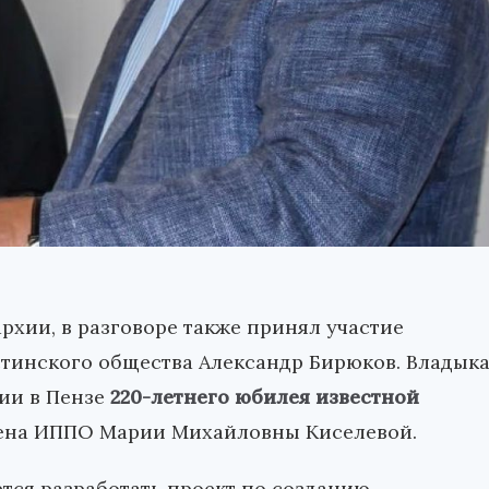
рхии, в разговоре также принял участие
стинского общества Александр Бирюков. Владык
ии в Пензе
220-летнего юбилея известной
лена ИППО Марии Михайловны Киселевой.
ется разработать проект по созданию