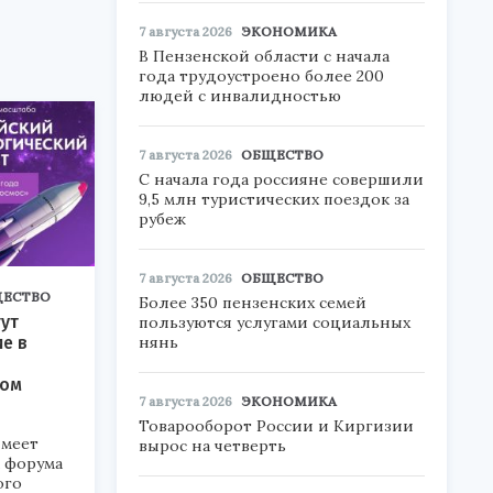
7 августа 2026
ЭКОНОМИКА
В Пензенской области с начала
года трудоустроено более 200
людей с инвалидностью
7 августа 2026
ОБЩЕСТВО
С начала года россияне совершили
9,5 млн туристических поездок за
рубеж
7 августа 2026
ОБЩЕСТВО
ЕСТВО
Более 350 пензенских семей
ут
пользуются услугами социальных
ие в
нянь
ком
7 августа 2026
ЭКОНОМИКА
Товарооборот России и Киргизии
меет
вырос на четверть
а форума
ого