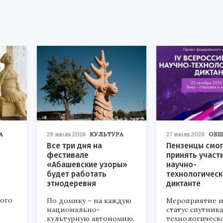
А
29 июля 2026
КУЛЬТУРА
27 июля 2026
ОБЩ
Все три дня на
Пензенцы смог
фестивале
принять участ
«Абашевские узоры»
научно-
будет работать
технологичес
этнодеревня
диктанте
кого
По домику – на каждую
Мероприятие и
национально-
статус спутник
культурную автономию.
технологическ