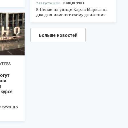
7 августа 2026
ОБЩЕСТВО
6».
В Пензе на улице Карла Маркса на
два дня изменят схему движения
Больше новостей
ЬТУРА
огут
вои
е
нкурсе
аются до