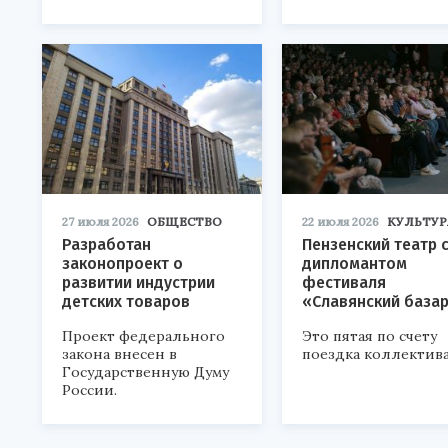
27 июля 2026
ОБЩЕСТВО
22 июля 2026
КУЛЬТУР
Разработан
Пензенский театр 
законопроект о
дипломантом
развитии индустрии
фестиваля
детских товаров
«Славянский база
Проект федерального
Это пятая по счету
закона внесен в
поездка коллектива
Государственную Думу
России.