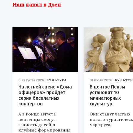
Наш канал в Дзен
6 августа 2026
КУЛЬТУРА
31 июля 2026
КУЛЬТУР
На летней сцене «Дома
В центре Пензы
офицеров» пройдет
установят 10
серия бесплатных
миниатюрных
концертов
скульптур
А в конце августа
Они станут частью
пензенцы смогут
нового туристичес
записать детей в
маршрута.
клубные формирования.