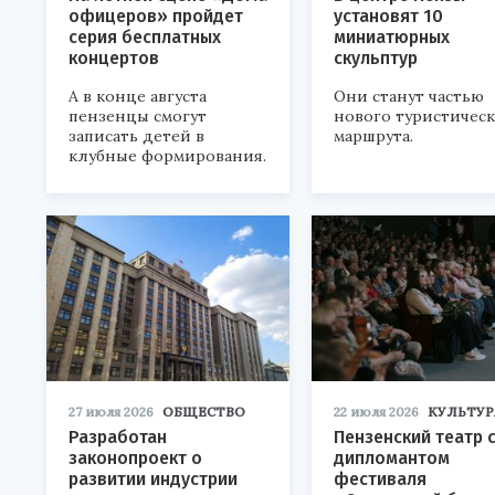
офицеров» пройдет
установят 10
серия бесплатных
миниатюрных
концертов
скульптур
А в конце августа
Они станут частью
пензенцы смогут
нового туристичес
записать детей в
маршрута.
клубные формирования.
27 июля 2026
ОБЩЕСТВО
22 июля 2026
КУЛЬТУР
Разработан
Пензенский театр 
законопроект о
дипломантом
развитии индустрии
фестиваля