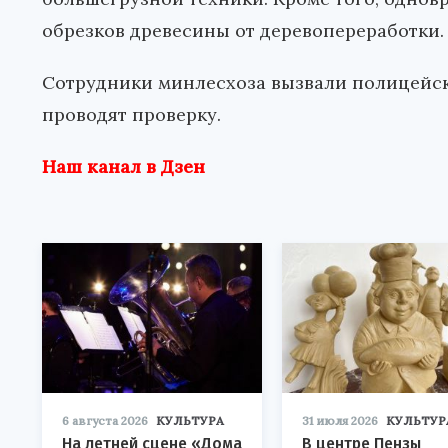
обрезков древесины от деревопереработки.
Сотрудники минлесхоза вызвали полицейски
проводят проверку.
Наш канал в Дзен
6 августа 2026
КУЛЬТУРА
31 июля 2026
КУЛЬТУР
На летней сцене «Дома
В центре Пензы