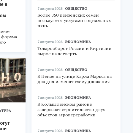
ие в
7 августа 2026
ОБЩЕСТВО
Более 350 пензенских семей
ком
пользуются услугами социальных
нянь
меет
а форума
7 августа 2026
ЭКОНОМИКА
ого
Товарооборот России и Киргизии
6».
вырос на четверть
7 августа 2026
ОБЩЕСТВО
В Пензе на улице Карла Маркса на
два дня изменят схему движения
7 августа 2026
ЭКОНОМИКА
В Колышлейском районе
завершают строительство двух
ЬТУРА
объектов агропереработки
огут
вои
7 августа 2026
ЭКОНОМИКА