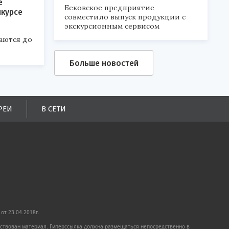
е
Бековское предприятие
нкурсе
совместило выпуск продукции с
экскурсионным сервисом
аются до
Больше новостей
РЕИ
В СЕТИ
от 23.04.2018г.
имствован материал. Гиперссылка должна размещаться непосредственно в