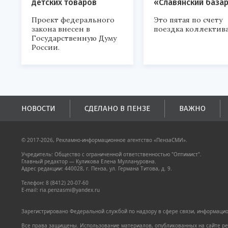
детских товаров
«Славянский база
Проект федерального
Это пятая по счету
закона внесен в
поездка коллектива
Государственную Думу
России.
НОВОСТИ
СДЕЛАНО В ПЕНЗЕ
ВАЖНО
© 2017-2026, Рекламно-информационное агентство «ПензаСМИ».
Учредитель: Общество с ограниченной ответственностью "Оптимист".
Главный редактор — Куликова Елена Муллануровна.
Адрес редакции: 440028, г. Пенза, ул. Германа Титова, д. 9.
Телефон: 8 (8412) 20-07-60
E-mail: ria.penzasmi@yandex.ru
Зарегистрировано Федеральной службой по надзору в сфере связи, информацион
Все права защищены. Использование материалов, опубликованных на сайте pen