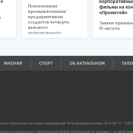
р»
корпоративны
Пензенскими
фильмы на ко
промышленными
«Прометей»
предприятиями
.
создается четверть
Заявки приним
валового
15 августа.
регионального
продукта и
обеспечивается до
половины налоговых
поступлений в
бюджеты всех уровней.
МНЕНИЯ
СПОРТ
ОБ АКТУАЛЬНОМ
ГАЛЕ
ных технологий и массовых коммуникаций. Регистрационный номер ЭЛ № ФС 77 - 72693 
zasmi.ru допускается с обязательной прямой гиперссылкой на страницу, с которой за