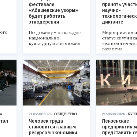
фестивале
принять участ
«Абашевские узоры»
научно-
будет работать
технологичес
этнодеревня
диктанте
кого
По домику – на каждую
Мероприятие и
национально-
статус спутник
культурную автономию.
технологическ
развития
«Технопром-202
А
21 июля 2026
ОБЩЕСТВО
21 июля 2026
КУЛ
стал
Человек труда
Пензенские
становится главным
предприятия м
ресурсом экономики
представить с