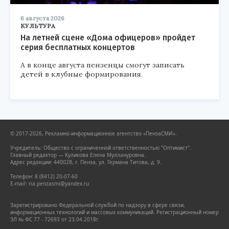
6 августа 2026
КУЛЬТУРА
На летней сцене «Дома офицеров» пройдет
серия бесплатных концертов
А в конце августа пензенцы смогут записать
детей в клубные формирования.
© 2017-2026, Рекламно-информационное агентство «ПензаСМИ».
Учредитель: Общество с ограниченной ответственностью "Оптимист".
Главный редактор — Куликова Елена Муллануровна.
Адрес редакции: 440028, г. Пенза, ул. Германа Титова, д. 9.
Телефон: 8 (8412) 20-07-60
E-mail: ria.penzasmi@yandex.ru
Зарегистрировано Федеральной службой по надзору в сфере связи,
информационных технологий и массовых коммуникаций. Регистрационный номер
ЭЛ № ФС 77 - 72693 от 23.04.2018г.