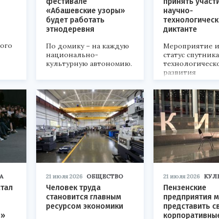
фестивале
принять участ
«Абашевские узоры»
научно-
будет работать
технологичес
этнодеревня
диктанте
кого
По домику – на каждую
Мероприятие и
национально-
статус спутник
культурную автономию.
технологическ
развития
«Технопром-202
А
21 июля 2026
ОБЩЕСТВО
21 июля 2026
КУЛ
стал
Человек труда
Пензенские
становится главным
предприятия м
ресурсом экономики
представить с
р»
корпоративны