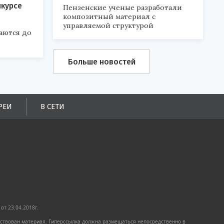
нкурсе
Пензенские ученые разработали
композитный материал с
управляемой структурой
аются до
Больше новостей
РЕИ
В СЕТИ
от 23.04.2018г.
имствован материал. Гиперссылка должна размещаться непосредственно в