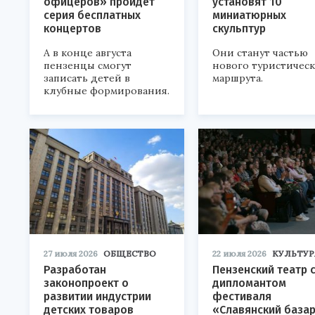
офицеров» пройдет
установят 10
серия бесплатных
миниатюрных
концертов
скульптур
А в конце августа
Они станут частью
пензенцы смогут
нового туристичес
записать детей в
маршрута.
клубные формирования.
27 июля 2026
ОБЩЕСТВО
22 июля 2026
КУЛЬТУР
Разработан
Пензенский театр 
законопроект о
дипломантом
развитии индустрии
фестиваля
детских товаров
«Славянский база