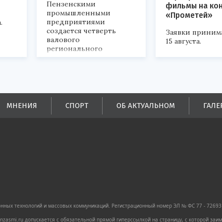
Пензенскими
фильмы на ко
промышленными
«Прометей»
предприятиями
.
создается четверть
Заявки приним
валового
15 августа.
регионального
продукта и
обеспечивается до
половины налоговых
поступлений в
бюджеты всех уровней.
МНЕНИЯ
СПОРТ
ОБ АКТУАЛЬНОМ
ГАЛЕ
ных технологий и массовых коммуникаций. Регистрационный номер ЭЛ № ФС 77 - 72693 
zasmi.ru допускается с обязательной прямой гиперссылкой на страницу, с которой за