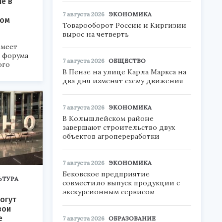
ие в
7 августа 2026
ЭКОНОМИКА
ком
Товарооборот России и Киргизии
вырос на четверть
меет
а форума
7 августа 2026
ОБЩЕСТВО
ого
В Пензе на улице Карла Маркса на
два дня изменят схему движения
6».
7 августа 2026
ЭКОНОМИКА
В Колышлейском районе
завершают строительство двух
объектов агропереработки
7 августа 2026
ЭКОНОМИКА
Бековское предприятие
ЬТУРА
совместило выпуск продукции с
экскурсионным сервисом
огут
вои
е
7 августа 2026
ОБРАЗОВАНИЕ