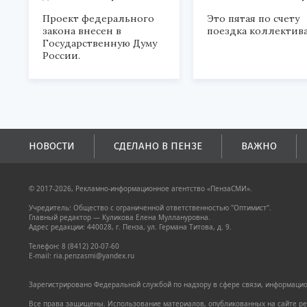
Проект федерального
Это пятая по счету
закона внесен в
поездка коллектива
Государственную Думу
России.
НОВОСТИ
СДЕЛАНО В ПЕНЗЕ
ВАЖНО
© 2017-2026, Рекламно-информационное агентство «ПензаСМИ».
Учредитель: Общество с ограниченной ответственностью "Оптимист".
Главный редактор — Куликова Елена Муллануровна.
Адрес редакции: 440028, г. Пенза, ул. Германа Титова, д. 9.
Телефон: 8 (8412) 20-07-60
E-mail: ria.penzasmi@yandex.ru
Зарегистрировано Федеральной службой по надзору в сфере связи, информацион
Все права защищены. Использование материалов, опубликованных на сайте pen